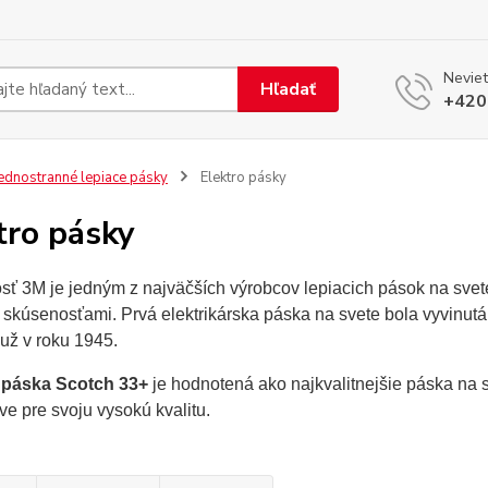
Neviet
Hľadať
+420
ednostranné lepiace pásky
Elektro pásky
tro pásky
sť 3M je jedným z najväčších výrobcov lepiacich pások na svete
skúsenosťami. Prvá elektrikárska páska na svete bola vyvinutá 
už v roku 1945.
 páska Scotch 33+
je hodnotená ako najkvalitnejšie páska na 
ve pre svoju vysokú kvalitu.