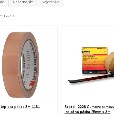
šie
Najlacnejšie
Najdrahšie
m 1-4 z 4
lepiaca páska 3M 1181
Scotch 2228 Gumová samozv
izolačná páska 25mm x 3m