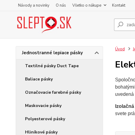
Návody a novinky
O nás
Všetko o nákupe
Kontakt
Úvod
J
Jednostranné lepiace pásky
Elek
Textilné pásky Duct Tape
Baliace pásky
Spoločno
bohatými 
Označovacie farebné pásky
uvedená 
Maskovacie pásky
Izolačná
svete prá
Polyesterové pásky
Hliníkové pásky