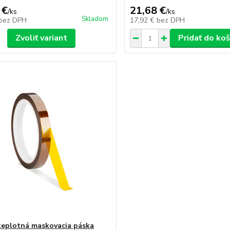
 €
21,68 €
/
ks
/
ks
Skladom
bez DPH
17,92 €
bez DPH
Zvoliť variant
Pridať do koš
eplotná maskovacia páska