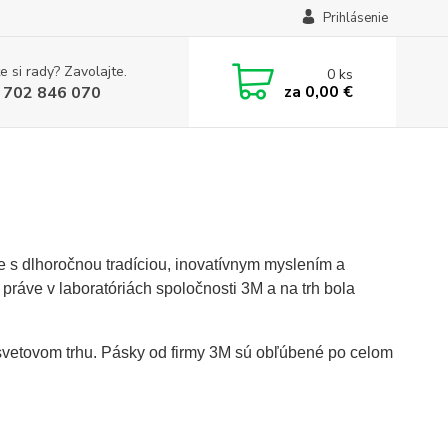
Prihlásenie
e si rady? Zavolajte.
0
ks
za
0,00 €
 702 846 070
 s dlhoročnou tradíciou, inovatívnym myslením a
práve v laboratóriách spoločnosti 3M a na trh bola
svetovom trhu. Pásky od firmy 3M sú obľúbené po celom