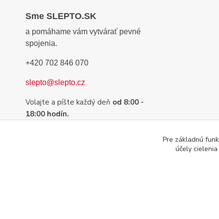
Sme SLEPTO.SK
a pomáhame vám vytvárať pevné
spojenia.
+420 702 846 070
slepto@slepto.cz
Volajte a píšte každý deň
od 8:00 -
18:00 hodín.
Sme tu preto, aby sme Vám pomohli s
Pre základnú funk
výberom tej najvhodnejšej pásky,
účely cieleni
lepidla alebo suchého zipsu.