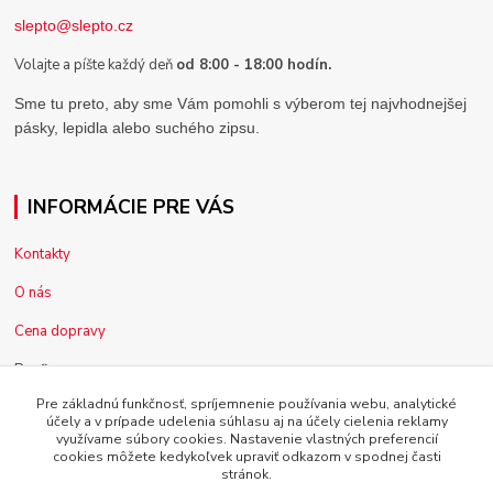
slepto@slepto.cz
Volajte a píšte každý deň
od 8:00 - 18:00 hodín.
Sme tu preto, aby sme Vám pomohli s výberom tej najvhodnejšej
pásky, lepidla alebo suchého zipsu.
INFORMÁCIE PRE VÁS
Kontakty
O nás
Cena dopravy
Pre firmy
Pre základnú funkčnosť, spríjemnenie používania webu, analytické
Reklamácia tovaru
účely a v prípade udelenia súhlasu aj na účely cielenia reklamy
využívame súbory cookies. Nastavenie vlastných preferencií
Obchodné podmienky
cookies môžete kedykoľvek upraviť odkazom v spodnej časti
stránok.