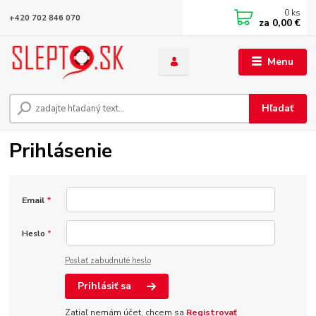
0
ks
+420 702 846 070
za
0,00 €
Menu
Hľadať
Prihlásenie
Email
*
Heslo
*
Poslať zabudnuté heslo
Prihlásiť sa
Zatiaľ nemám účet, chcem sa
Registrovať