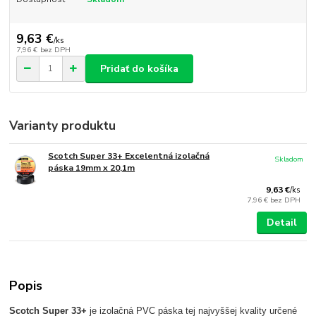
9,63 €
/
ks
7,96 €
bez DPH
Pridať do košíka
Varianty produktu
Scotch Super 33+ Excelentná izolačná
Skladom
páska 19mm x 20,1m
9,63 €
/
ks
7,96 €
bez DPH
Detail
Popis
Scotch Super 33+
je izolačná PVC páska tej najvyššej kvality určené