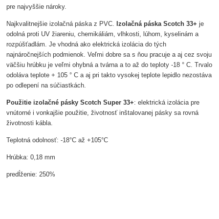
pre najvyššie nároky.
Najkvalitnejšie izolačná páska z PVC.
Izolačná páska Scotch 33+
je
odolná proti UV žiareniu, chemikáliám, vlhkosti, lúhom, kyselinám a
rozpúšťadlám. Je vhodná ako elektrická izolácia do tých
najnáročnejších podmienok. Veľmi dobre sa s ňou pracuje a aj cez svoju
väčšiu hrúbku je veľmi ohybná a tvárna a to až do teploty -18 ° C. Trvalo
odoláva teplote + 105 ° C a aj pri takto vysokej teplote lepidlo nezostáva
po odlepení na súčiastkách.
Použitie izolačné pásky Scotch Super 33+
: elektrická izolácia pre
vnútorné i vonkajšie použitie, životnosť inštalovanej pásky sa rovná
životnosti kábla.
Teplotná odolnosť: -18°C až +105°C
Hrúbka: 0,18 mm
predĺženie: 250%