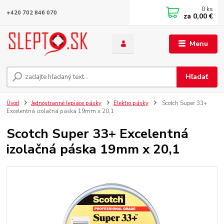
0
ks
+420 702 846 070
za
0,00 €
Menu
Hľadať
Úvod
Jednostranné lepiace pásky
Elektro pásky
Scotch Super 33+
Excelentná izolačná páska 19mm x 20,1
Scotch Super 33+ Excelentná
izolačná páska 19mm x 20,1