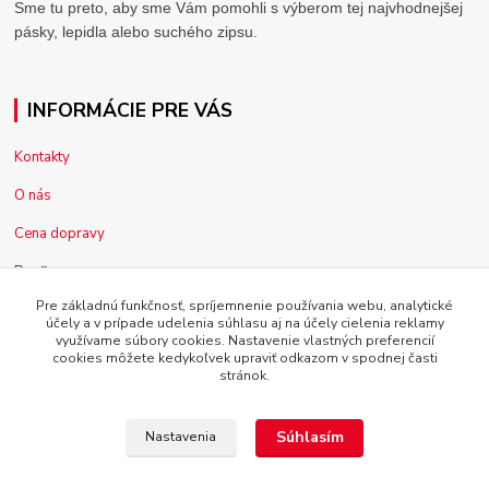
Sme tu preto, aby sme Vám pomohli s výberom tej najvhodnejšej
pásky, lepidla alebo suchého zipsu.
INFORMÁCIE PRE VÁS
Kontakty
O nás
Cena dopravy
Pre firmy
Pre základnú funkčnosť, spríjemnenie používania webu, analytické
Reklamácia tovaru
účely a v prípade udelenia súhlasu aj na účely cielenia reklamy
využívame súbory cookies. Nastavenie vlastných preferencií
Obchodné podmienky
cookies môžete kedykoľvek upraviť odkazom v spodnej časti
stránok.
Súhlasím
Nastavenia