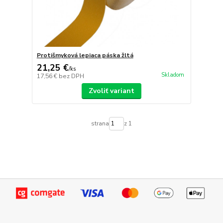
Protišmyková lepiaca páska žltá
21,25 €
/
ks
Skladom
17,56 €
bez DPH
Zvoliť variant
strana
z 1