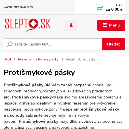
0
ks
+420 702 846 070
za
0,00 €
Menu
Hľadať
Úvod
Jednostranné lepiace pásky
Protišmykové pásky
Protišmykové pásky
Protišmykové pásky 3M
Vám zaručí bezpečnú chôdzu po
schodoch, rebríkoch, výrobných aj skladovacích priestoroch
atď.
Protišmykové pásky
vďaka svojmu abrazívnemu povrchu a
lepiacej vrstve sú ideálnym a rýchlym riešením pre vytvorenie
bezpečnej protišmykové zóny. Nalepením
protišmykové pásky
na schody
zabránite nepríjemným a rizikovým
pádom.
Protišmykové pásky
majú dlhú životnosť, sú odolné voči
oteru a tiež voči väčšine zmäkčovadlám. Zaistíme