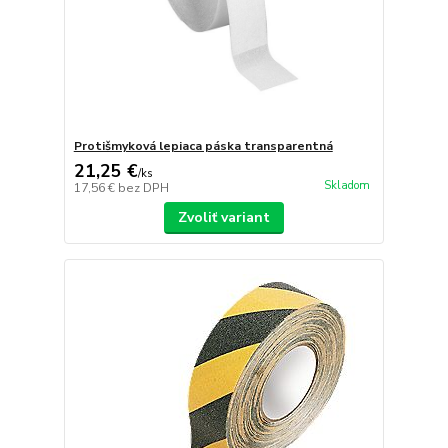
Protišmyková lepiaca páska transparentná
21,25 €
/
ks
Skladom
17,56 €
bez DPH
Zvoliť variant