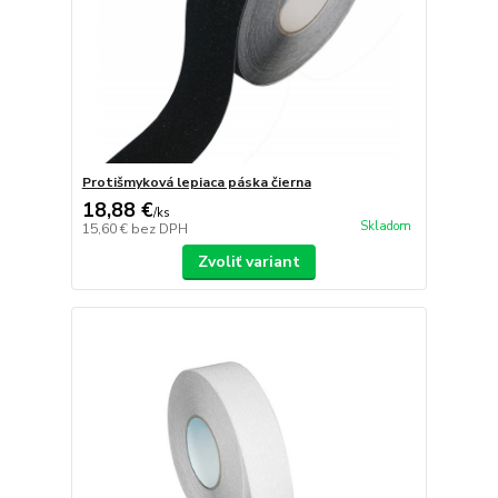
Protišmyková lepiaca páska čierna
18,88 €
/
ks
Skladom
15,60 €
bez DPH
Zvoliť variant