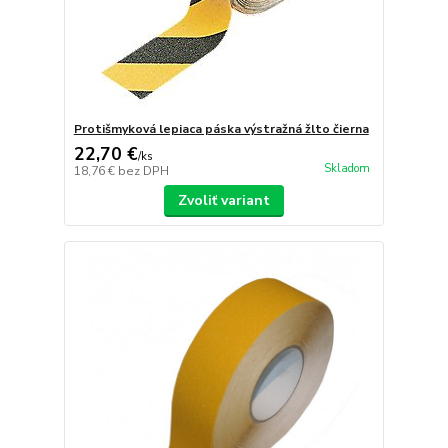
Protišmyková lepiaca páska výstražná žlto čierna
22,70 €
/
ks
Skladom
18,76 €
bez DPH
Zvoliť variant