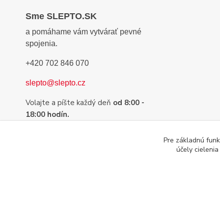
Sme SLEPTO.SK
a pomáhame vám vytvárať pevné
spojenia.
+420 702 846 070
slepto@slepto.cz
Volajte a píšte každý deň
od 8:00 -
18:00 hodín.
Sme tu preto, aby sme Vám pomohli s
Pre základnú funk
výberom tej najvhodnejšej pásky,
účely cieleni
lepidla alebo suchého zipsu.