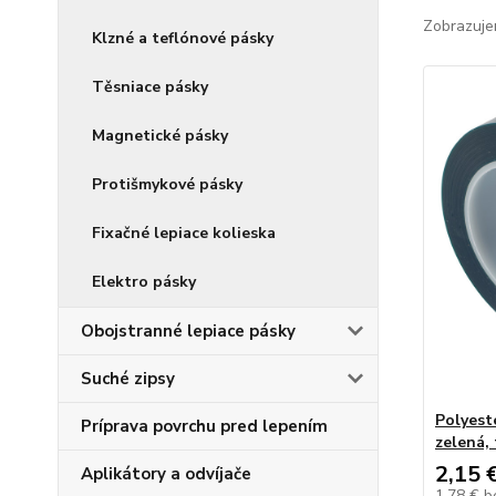
Zobrazuje
Klzné a teflónové pásky
Těsniace pásky
Magnetické pásky
Protišmykové pásky
Fixačné lepiace kolieska
Elektro pásky
Obojstranné lepiace pásky
Suché zipsy
Polyest
Príprava povrchu pred lepením
zelená,
2,15 
Aplikátory a odvíjače
1,78 €
b