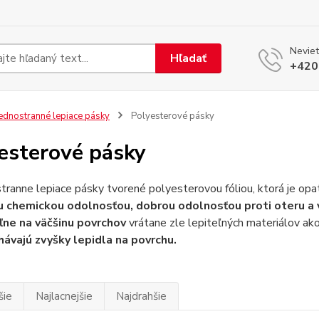
Neviet
Hľadať
+420
ednostranné lepiace pásky
Polyesterové pásky
esterové pásky
tranne lepiace pásky tvorené polyesterovou fóliou, ktorá je opa
 chemickou odolnosťou, dobrou odolnosťou proti oteru a
iľne na väčšinu povrchov
vrátane zle lepiteľných materiálov ako 
ávajú zvyšky lepidla na povrchu.
šie
Najlacnejšie
Najdrahšie