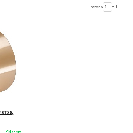
strana
z 1
 PST38,
Skladom