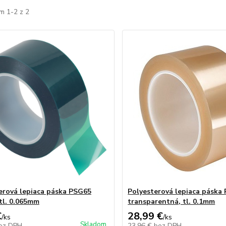
m 1-2 z 2
erová lepiaca páska PSG65
Polyesterová lepiaca páska
 tl. 0.065mm
transparentná, tl. 0.1mm
€
28,99 €
/
ks
/
ks
Skladom
ez DPH
23,96 €
bez DPH