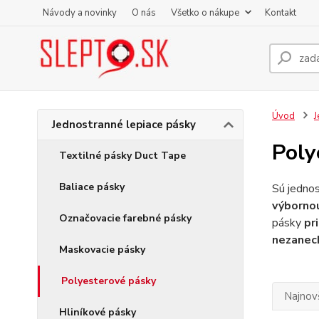
Návody a novinky
O nás
Všetko o nákupe
Kontakt
Úvod
J
Jednostranné lepiace pásky
Poly
Textilné pásky Duct Tape
Baliace pásky
Sú jednos
výbornou
Označovacie farebné pásky
pásky
pr
nezanech
Maskovacie pásky
Polyesterové pásky
Najnov
Hliníkové pásky