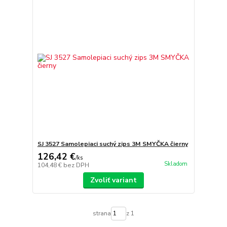
SJ 3527 Samolepiaci suchý zips 3M SMYČKA čierny
126,42 €
/
ks
Skladom
104,48 €
bez DPH
Zvoliť variant
strana
z 1