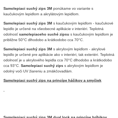
Samolepiaci suchý zips 3M
ponúkame vo variante s
kaučukovým lepidlom a akrylátovým lepidlom.
Samolepiaci suchý zips 3M
s kaučukovým lepidlom - kaučukové
lepidlo je určené na všeobecné aplikácie v interiéri. Teplotná
odolnosť
samolepiaceho suché zipsu
s kaučukovým lepidlom je
približne 50°C dlhodobo a krátkodobo cca 70°C.
Samolepiaci suchý zips 3M
s akrylovým lepidlom - akrylové
lepidlo je určené pre aplikácie ako v interiéri, tak exteriéri. Teplotná
odolnosť je u akrylového lepidla cca 70°C dlhodobo a krátkodobo
cca 93°C.
Samolepiaci suchý zips
s akrylovým lepidlom je
odolný voči UV žiareniu a zmäkčovadlám.
Samolepiaci suchý zips na princípe háčikov a smyčiek
Samolepiaci suchý zips 3M dual lock na princípe hríbikov