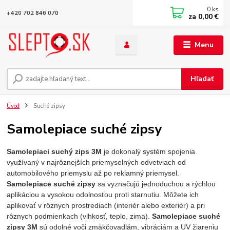
0
ks
+420 702 846 070
za
0,00 €
Menu
Hľadať
Úvod
Suché zipsy
Samolepiace suché zipsy
Samolepiaci suchý zips 3M
je dokonalý systém spojenia
využívaný v najrôznejších priemyselných odvetviach od
automobilového priemyslu až po reklamný priemysel.
Samolepiace suché zipsy
sa vyznačujú jednoduchou a rýchlou
aplikáciou a vysokou odolnosťou proti starnutiu. Môžete ich
aplikovať v rôznych prostrediach (interiér alebo exteriér) a pri
rôznych podmienkach (vlhkosť, teplo, zima).
Samolepiace suché
zipsy 3M
sú odolné voči zmäkčovadlám, vibráciám a UV žiareniu