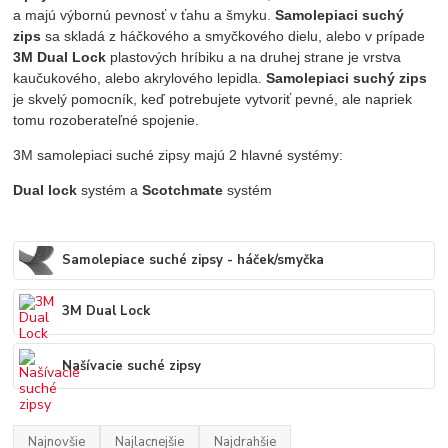
a majú výbornú pevnosť v ťahu a šmyku.
Samolepiaci suchý
zips
sa skladá z háčkového a smyčkového dielu, alebo v prípade
3M Dual Lock
plastových hríbiku a na druhej strane je vrstva
kaučukového, alebo akrylového lepidla.
Samolepiaci suchý zips
je skvelý pomocník, keď potrebujete vytvoriť pevné, ale napriek
tomu rozoberateľné spojenie.
3M samolepiaci suché zipsy majú 2 hlavné systémy:
Dual lock
systém a
Scotchmate
systém
Samolepiace suché zipsy - háček/smyčka
3M Dual Lock
Našívacie suché zipsy
Najnovšie
Najlacnejšie
Najdrahšie