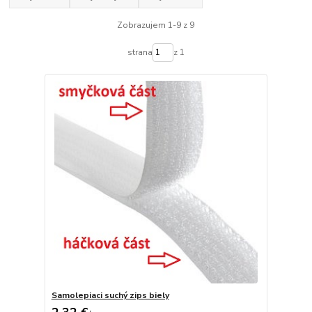
Zobrazujem 1-9 z 9
strana
z 1
Samolepiaci suchý zips biely