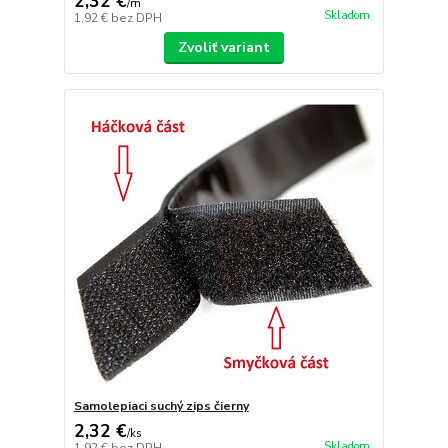
2,32 €
/
m
Skladom
1,92 €
bez DPH
Zvoliť variant
Samolepiaci suchý zips čierny
2,32 €
/
ks
Skladom