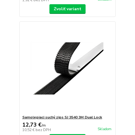
1,92 €
bez DPH
Zvoliť variant
Samolepiaci suchý zips SJ 3540 3M Dual Lock
12,73 €
/
m
Skladom
10,52 €
bez DPH