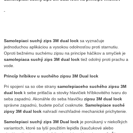
Samolepiaci suchý zips 3M dual lock
sa vyznačuje
jednoduchou aplikáciou a vysokou odolnosťou proti starnutiu.
Oproti bežnému suchému zipsu na princípe háčikov a smyčiek je
samolepiaca suchý zips 3M dual lock
tiež odolný proti prachu a
vode.
Princíp hríbikov u suchého zipsu 3M Dual lock
Pri spojení sa so obe strany
samolepiaceho suchého zipsu 3M
dual lock
k sebe pritlačia a stovky hlavičiek hříbkovitého tvaru do
seba zapadnú. Akonáhle do seba hlavičku
zipsu 3M dual lock
správne zapadnú, budete počuť cvaknutie.
Samolepiace suché
zipsy 3M dual lock
nahradí nevzhľadné mechanické prichytenie.
Samolepiaci suchý zips 3M Dual lock
je ponúkaný v niekoľkých
variantoch, ktoré sa lyší použitím lepidla (kaučukové alebo