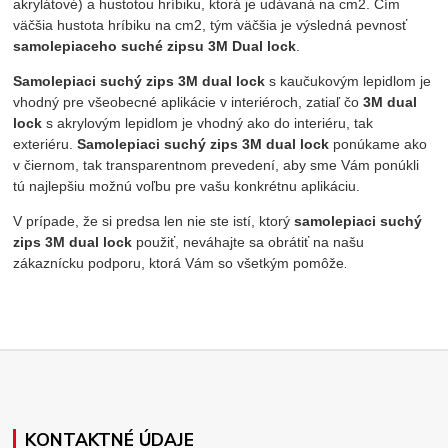
akrylátové) a hustotou hríbiku, ktorá je udávaná na cm2. Čím
väčšia hustota hríbiku na cm2, tým väčšia je výsledná pevnosť
samolepiaceho suché zipsu 3M Dual lock
.
Samolepiaci suchý zips 3M dual lock
s kaučukovým lepidlom je
vhodný pre všeobecné aplikácie v interiéroch, zatiaľ čo
3M dual
lock
s akrylovým lepidlom je vhodný ako do interiéru, tak
exteriéru.
Samolepiaci suchý zips 3M dual lock
ponúkame ako
v čiernom, tak transparentnom prevedení, aby sme Vám ponúkli
tú najlepšiu možnú voľbu pre vašu konkrétnu aplikáciu.
V prípade, že si predsa len nie ste istí, ktorý
samolepiaci suchý
zips 3M dual lock
použiť, neváhajte sa obrátiť na našu
.
zákaznícku podporu, ktorá Vám so všetkým pomôže
KONTAKTNÉ ÚDAJE