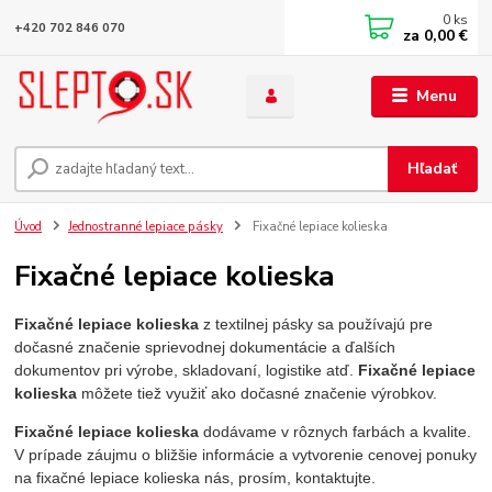
0
ks
+420 702 846 070
za
0,00 €
Menu
Hľadať
Úvod
Jednostranné lepiace pásky
Fixačné lepiace kolieska
Fixačné lepiace kolieska
Fixačné lepiace kolieska
z textilnej pásky sa používajú pre
dočasné značenie sprievodnej dokumentácie a ďalších
dokumentov pri výrobe, skladovaní, logistike atď.
Fixačné lepiace
kolieska
môžete tiež využiť ako dočasné značenie výrobkov.
Fixačné lepiace kolieska
dodávame v rôznych farbách a kvalite.
V prípade záujmu o bližšie informácie a vytvorenie cenovej ponuky
na fixačné lepiace kolieska nás, prosím, kontaktujte.