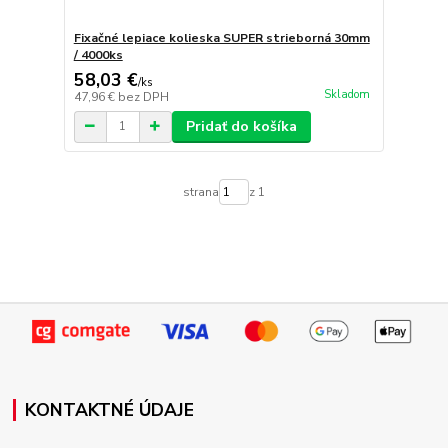
Fixačné lepiace kolieska SUPER strieborná 30mm
/ 4000ks
58,03 €
/
ks
Skladom
47,96 €
bez DPH
Pridať do košíka
strana
z 1
KONTAKTNÉ ÚDAJE