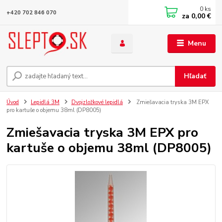
0
ks
+420 702 846 070
za
0,00 €
Menu
Hľadať
Úvod
Lepidlá 3M
Dvojzložkové lepidlá
Zmiešavacia tryska 3M EPX
pro kartuše o objemu 38ml (DP8005)
Zmiešavacia tryska 3M EPX pro
kartuše o objemu 38ml (DP8005)