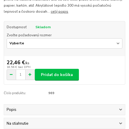
papier, kartón, atď. Akrylátové lepidlo 300 má vysokú počiatočnú
lepivosť a čoskoro dosiah...
celý popis
Dostupnosť
Skladom
Zvoľte požadovaný rozmer
22,46 €
/
ks
18,56 €
bez DPH
Pridať do košíka
Číslo produktu:
969
Popis
Na stiahnutie