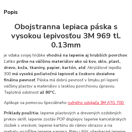
Popis
Obojstranna lepiaca páska s
vysokou lepivosťou 3M 969 tl.
0.13mm
je vďaka svojej hrúbke
vhodná na lepenie aj hrubších povrchov
.
Ľahko
priľne na väčšinu materiálov ako sú kov, sklo, plast,
drevo, koža, tkaniny, papier, kartón, atď
. Akrylátové lepidlo
300
má vysokú počiatočnú lepivosť a čoskoro dosiahne
finálnu pevnosť
. Páska má dobrú pevnosť v šmyku pri lepení
väčšiny plastov a materiálov s lesklou povrchovou úpravou.
Teplotná odolnosť
až 80°C.
Aplikuje sa pomocou špeciálneho
ručného odvíjača 3M ATG 700.
Príklady použitia:
lepenie plastových a drevených ozdobných
prvkov skríň, lepenie zostáv POP displejov, lepenie kancelárskych
zložiek s vreckom, lepenie kartónu do rámov obrazov a na
prebaly, pozdĺžne lepenie papiera, filmu i fólií, všeobecné lepenie