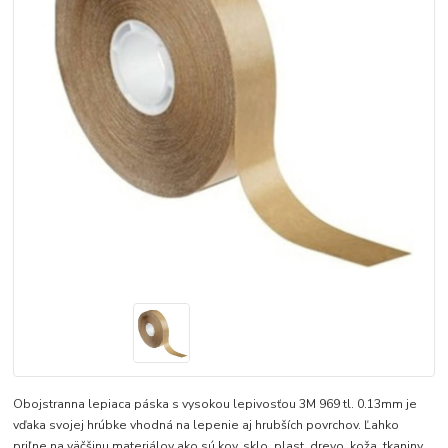
Obojstranna lepiaca páska s vysokou lepivosťou 3M 969 tl. 0.13mm je
vďaka svojej hrúbke vhodná na lepenie aj hrubších povrchov. Ľahko
priľne na väčšinu materiálov ako sú kov, sklo, plast, drevo, koža, tkaniny,