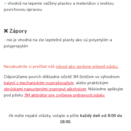
+
vhodná na lepenie väčšiny plastov a materiálov s lesklou
povrchovou úpravou.
❌
Zápory
-
nie je vhodná na zle lepiteľné plasty ako sú polyetylén a
polypropylén
Nezabudnite si prečítať náš
návod ako správne prilepiť pásku.
Odporúčame povrch dôkladne očistiť 3M čističom vo výhodnom
balení s mechanickým rozprašovačom
, alebo praktickými
obrúskami napustenými izopropyl alkoholom
. Následne aplikujte
pod pásku
3M aktivátor pre zvýšenie priľnavosti pásky.
Ak máte nejaké otázky, volajte a píšte
každý deň od 8:00 do
18:00.