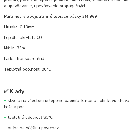
a upevňovanie, upevňovanie propagačných
Parametry obojstranné lepiace pásky 3M 969
Hrúbka: 0.13mm
Lepidlo: akrylát 300
Návin: 33m
Farba: transparentná
Teplotná odolnosť: 80°C
✅
Klady
+
skvelá na všeobecné lepenie papiera, kartónu, fólií, kovu, dreva,
kože a pod.
+
teplotná odolnosť 80°C
+
priľne na väčšinu povrchov