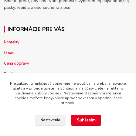
Sme tu preto, aby sme Vám pomohli s výberom tej najvhodnejšej
pásky, lepidla alebo suchého zipsu.
INFORMÁCIE PRE VÁS
Kontakty
O nás
Cena dopravy
Pre firmy
Pre základnú funkčnosť, spríjemnenie používania webu, analytické
Reklamácia tovaru
účely a v prípade udelenia súhlasu aj na účely cielenia reklamy
využívame súbory cookies. Nastavenie vlastných preferencií
Obchodné podmienky
cookies môžete kedykoľvek upraviť odkazom v spodnej časti
stránok.
Súhlasím
Nastavenia