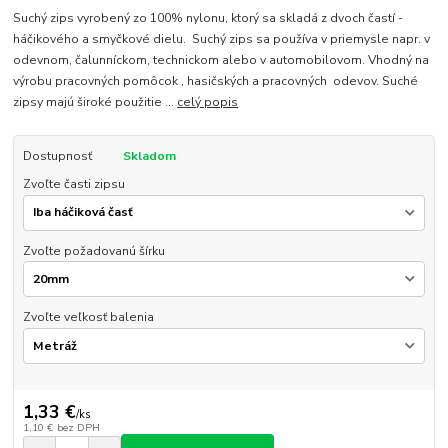
Suchý zips vyrobený zo 100% nylonu, ktorý sa skladá z dvoch častí -
háčikového a smyčkové dielu. Suchý zips sa používa v priemysle napr. v
odevnom, čalunníckom, technickom alebo v automobilovom. Vhodný na
výrobu pracovných pomôcok , hasičských a pracovných odevov. Suché
zipsy majú široké použitie ...
celý popis
Dostupnosť
Skladom
Zvoľte časti zipsu
Zvoľte požadovanú šírku
Zvoľte veľkosť balenia
1,33 €
/
ks
1,10 €
bez DPH