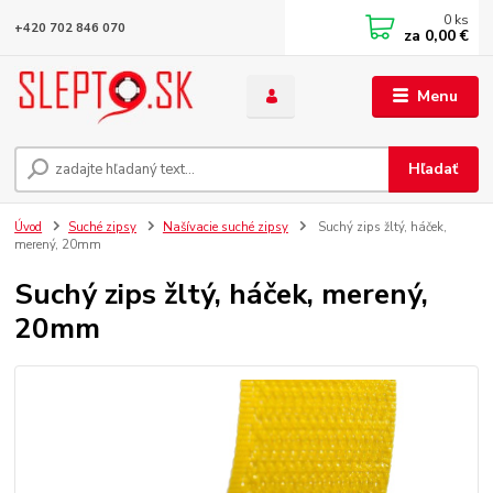
0
ks
+420 702 846 070
za
0,00 €
Menu
Hľadať
Úvod
Suché zipsy
Našívacie suché zipsy
Suchý zips žltý, háček,
merený, 20mm
Suchý zips žltý, háček, merený,
20mm