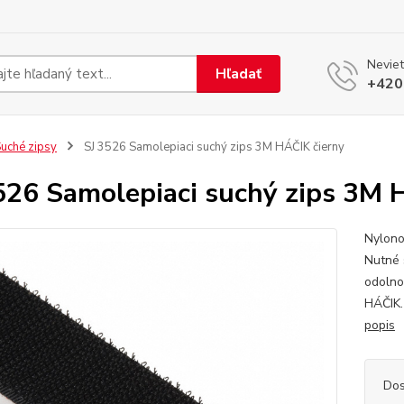
Neviet
Hľadať
+420
uché zipsy
SJ 3526 Samolepiaci suchý zips 3M HÁČIK čierny
526 Samolepiaci suchý zips 3M 
Nylono
Nutné 
odolno
HÁČIK.
popis
Dos