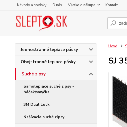
Návody a novinky
O nás
Všetko o nákupe
Kontakt
Úvod
S
Jednostranné lepiace pásky
SJ 3
Obojstranné lepiace pásky
Suché zipsy
Samolepiace suché zipsy -
háček/smyčka
3M Dual Lock
Našívacie suché zipsy