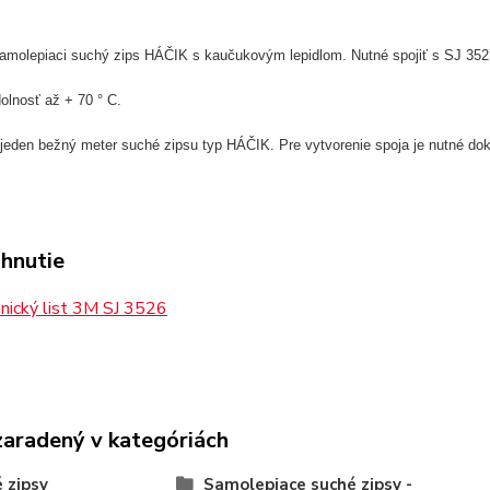
amolepiaci suchý zips HÁČIK s kaučukovým lepidlom. Nutné spojiť s SJ 3527
olnosť až + 70 ° C.
 jeden bežný meter suché zipsu typ HÁČIK. Pre vytvorenie spoja je nutné 
ahnutie
nický list 3M SJ 3526
zaradený v kategóriách
 zipsy
Samolepiace suché zipsy -