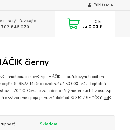
Prihlásenie
e si rady? Zavolajte.
0
ks
za
0,00 €
 702 846 070
HÁČIK čierny
vý samolepiaci suchý zips HÁČIK s kaučukovým lepidlom.
spojiť s SJ 3527. Možno rozobrať až 50 000-krát. Teplotná
sť až + 70 ° C. Cena je za jeden bežný meter suché zipsu typ
 Pre vytvorenie spoja je nutné dokúpiť SJ 3527 SMYČKY.
celý
tupnosť
Skladom