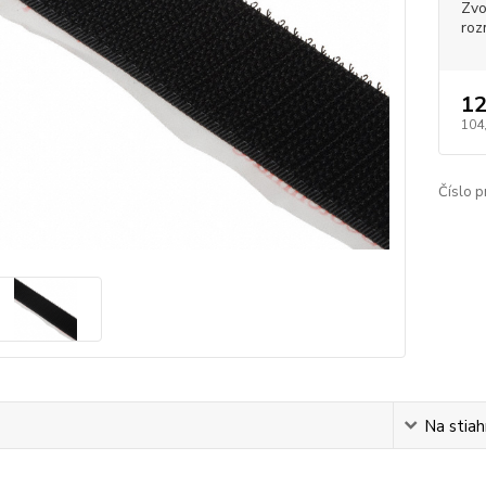
Zvo
roz
12
104
Číslo p
s
Na stiah