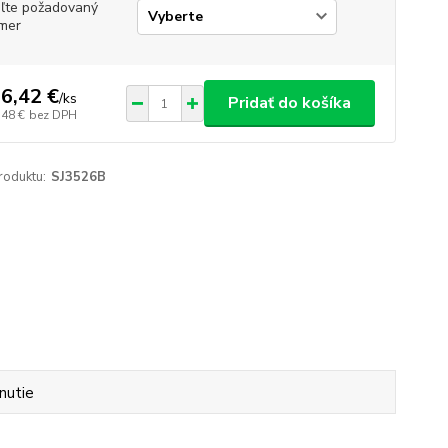
ľte požadovaný
mer
6,42 €
/
ks
Pridať do košíka
,48 €
bez DPH
roduktu:
SJ3526B
nutie