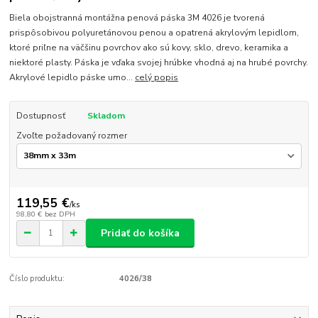
Biela obojstranná montážna penová páska 3M 4026 je tvorená
prispôsobivou polyuretánovou penou a opatrená akrylovým lepidlom,
ktoré priľne na väčšinu povrchov ako sú kovy, sklo, drevo, keramika a
niektoré plasty. Páska je vďaka svojej hrúbke vhodná aj na hrubé povrchy.
Akrylové lepidlo páske umo...
celý popis
Dostupnosť
Skladom
Zvoľte požadovaný rozmer
119,55 €
/
ks
98,80 €
bez DPH
Pridať do košíka
Číslo produktu:
4026/38