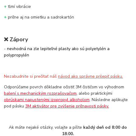
+
tlmí vibrácie
+
priľne aj na omietku a sadrokartón
❌
Zápory
-
nevhodná na zle lepiteľné plasty ako sú polyetylén a
polypropylén
Nezabudnite si prečítať náš
návod ako správne prilepiť pásku.
Odporúčame povrch dôkladne očistiť 3M čističom vo výhodnom
balení s mechanickým rozprašovačom
, alebo praktickými
obrúskami napustenými izopropyl alkoholom
. Následne aplikujte
pod pásku
3M aktivátor pre zvýšenie priľnavosti pásky.
Ak máte nejaké otázky, volajte a píšte
každý deň od 8:00 do
18:00.