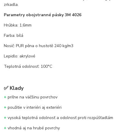
zrkadla.
Parametry obojstranné pásky 3M 4026
Hrúbka: 1,6mm
Farba: bílá
Nosič: PUR pěna o hustotě 240 kg/m3
Lepidlo: akrylové
Teplotná odolnosť: 100°C
✅
Klady
+
priľne na väčšinu povrchov
+
použitie v interiéri aj exteriéri
+
vysoká teplotná odolnosť a odolnosť proti rozpúšťadlám
+
vhodná aj na hrubé povrchy