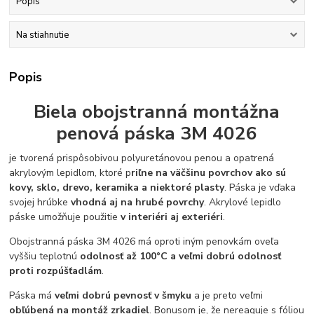
Popis
Na stiahnutie
Popis
Biela obojstranná montážna
penová páska 3M 4026
je tvorená prispôsobivou polyuretánovou penou a opatrená
akrylovým lepidlom, ktoré p
riľne na väčšinu povrchov ako sú
kovy, sklo, drevo, keramika a niektoré plasty
. Páska je vďaka
svojej hrúbke
vhodná aj na hrubé povrchy
. Akrylové lepidlo
páske umožňuje použitie
v interiéri aj exteriéri
.
Obojstranná páska 3M 4026 má oproti iným penovkám oveľa
vyššiu teplotnú
odolnosť až 100°C a veľmi dobrú odolnosť
proti rozpúšťadlám
.
Páska má
veľmi dobrú pevnosť v šmyku
a je preto veľmi
obľúbená na montáž zrkadiel
. Bonusom je, že nereaguje s fóliou