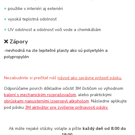
+
použitie v interiéri aj exteriéri
+
vysoká teplotná odolnosť
+
UV odolnosť a odolnosť voči vode a chemikáliám
❌
Zápory
-
nevhodná na zle lepiteľné plasty ako sú polyetylén a
polypropylén
Nezabudnite si prečítať náš
návod ako správne prilepiť pásku.
Odporúčame povrch dôkladne očistiť 3M čističom vo výhodnom
balení s mechanickým rozprašovačom
, alebo praktickými
obrúskami napustenými izopropyl alkoholom
. Následne aplikujte
pod pásku
3M aktivátor pre zvýšenie priľnavosti pásky.
Ak máte nejaké otázky, volajte a píšte
každý deň od 8:00 do
18:00.