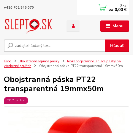
0
ks
+420 702 846 070
za
0,00 €
Menu
Hľadať
Úvod
Obojstranné lepiace pásky
Tenké obojstranné lepiace pásky na
všeobecné použitie
Obojstranná páska PT22 transparentná 19mmx50m
Obojstranná páska PT22
transparentná 19mmx50m
TOP produkt