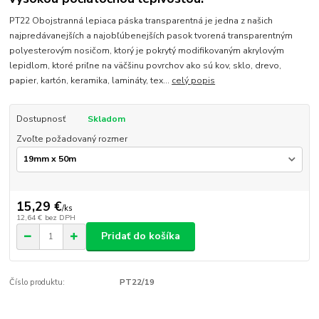
PT22 Obojstranná lepiaca páska transparentná je jedna z našich
najpredávanejších a najobľúbenejších pasok tvorená transparentným
polyesterovým nosičom, ktorý je pokrytý modifikovaným akrylovým
lepidlom, ktoré priľne na väčšinu povrchov ako sú kov, sklo, drevo,
papier, kartón, keramika, lamináty, tex...
celý popis
Dostupnosť
Skladom
Zvoľte požadovaný rozmer
15,29 €
/
ks
12,64 €
bez DPH
Pridať do košíka
Číslo produktu:
PT22/19