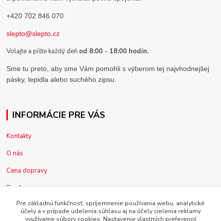
+420 702 846 070
slepto@slepto.cz
Volajte a píšte každý deň
od 8:00 - 18:00 hodín.
Sme tu preto, aby sme Vám pomohli s výberom tej najvhodnejšej
pásky, lepidla alebo suchého zipsu.
INFORMÁCIE PRE VÁS
Kontakty
O nás
Cena dopravy
Pre firmy
Pre základnú funkčnosť, spríjemnenie používania webu, analytické
Reklamácia tovaru
účely a v prípade udelenia súhlasu aj na účely cielenia reklamy
využívame súbory cookies. Nastavenie vlastných preferencií