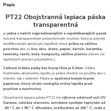
Popis
PT22 Obojstranná lepiaca páska
transparentná
je
jedna z našich najpredávanejších a najobľúbenejších pasok
tvorená transparentným polyesterovým nosičom, ktorý je pokrytý
modifikovaným akrylovým lepidlom, ktoré
priľne na väčšinu
povrchov
ako sú
kov, sklo, drevo, papier, kartón, keramika,
lamináty, textil, koža, kompozity, väčšinu plastov
(okrem zle
lepiteľných plastov polyetylénu ).
Celková hrúbka pásky bez krycej fólie je 0.2mm.
Vďaka
kvalitnému akrylovému lepidlu je páska vhodná na použitie ako v
interiéri, tak v exteriéri. Páska je
opatrená bielym krycím
papierom, ktorý chráni vonkajšiu vrstvu lepidla pred
prachom a mastnotou.
Obojstranná lepiaca páska PT22 má
výbornú odolnosť voči UV
žiareniu, odoláva starnutiu, extrémne vysokým teplotám od
-40 ° C do + 90 ° C dlhodobo, krátkodobo až 160 ° C, vode a