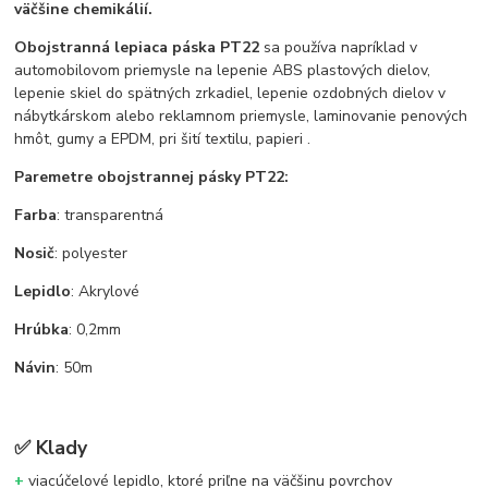
väčšine chemikálií.
Obojstranná lepiaca páska PT22
sa používa napríklad v
automobilovom priemysle na lepenie ABS plastových dielov,
lepenie skiel do spätných zrkadiel, lepenie ozdobných dielov v
nábytkárskom alebo reklamnom priemysle, laminovanie penových
hmôt, gumy a EPDM, pri šití textilu, papieri .
Paremetre obojstrannej pásky PT22:
Farba
: transparentná
Nosič
: polyester
Lepidlo
: Akrylové
Hrúbka
: 0,2mm
Návin
: 50m
✅
Klady
+
viacúčelové lepidlo, ktoré priľne na väčšinu povrchov