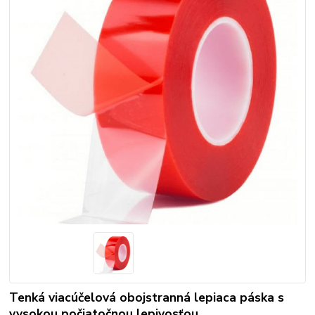
Tenká viacúčelová obojstranná lepiaca páska s
vysokou počiatočnou lepivosťou.