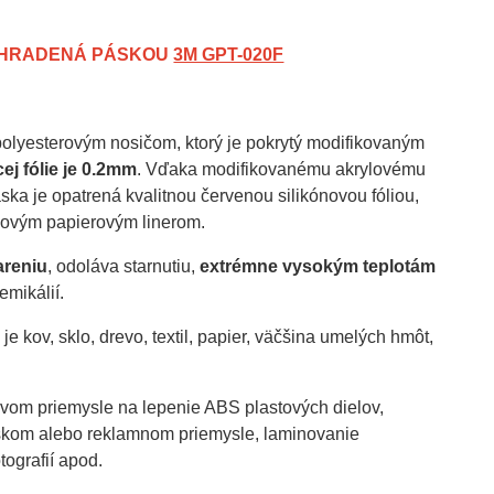
NAHRADENÁ PÁSKOU
3M GPT-020F
olyesterovým nosičom, ktorý je pokrytý modifikovaným
j fólie je 0.2mm
. Vďaka modifikovanému akrylovému
ka je opatrená kvalitnou červenou silikónovou fóliou,
ónovým papierovým linerom.
areniu
, odoláva starnutiu,
extrémne vysokým teplotám
emikálií.
 kov, sklo, drevo, textil, papier, väčšina umelých hmôt,
vom priemysle na lepenie ABS plastových dielov,
árskom alebo reklamnom priemysle, laminovanie
tografií apod.