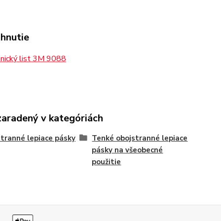
ahnutie
nický list 3M 9088
zaradený v kategóriách
tranné lepiace pásky
Tenké obojstranné lepiace
pásky na všeobecné
použitie