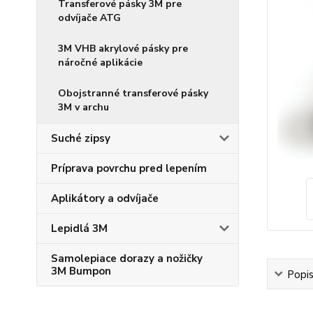
Transferové pásky 3M pre
odvíjače ATG
3M VHB akrylové pásky pre
náročné aplikácie
Obojstranné transferové pásky
3M v archu
Suché zipsy
Príprava povrchu pred lepením
Aplikátory a odvíjače
Lepidlá 3M
Samolepiace dorazy a nožičky
3M Bumpon
Popi