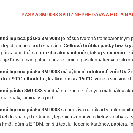
PÁSKA 3M 9088 SA UŽ NEPREDÁVA A BOLA 
nná lepiaca páska 3M 9088
je páska tvorená transparentným p
m lepidlom po oboch stranách.
Celková hrúbka pásky bez kryce
je páska vhodná na
použitie ako v interiéri, tak aj v exteriéri.
Pás
sťuje ľahšiu manipuláciu než je tomu u pások opatrených silik
nná lepiaca páska 3M 9088
má výbornú
odolnosť voči UV ži
 do + 90°C dlhodobo
, krátkodobo
až 150°C
, vode a väčšine ch
anná páska 3M 9088
vhodná na lepenie rôznych materiálov ako je
materiály, lamináty a pod.
nná lepiaca páska 3M 9088
sa používa napríklad v automobilo
skiel do spätných zrkadiel, lepenie ozdobných dielov v nábytk
hmôt, gúm a EPDM, pri šití textilu, lepenie kartónov, papiera, fo