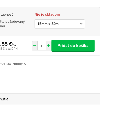
tupnosť
Nie je skladom
ľte požadovaný
mer
,55 €
/
ks
Pridať do košíka
68 €
bez DPH
roduktu:
9088/15
nutie