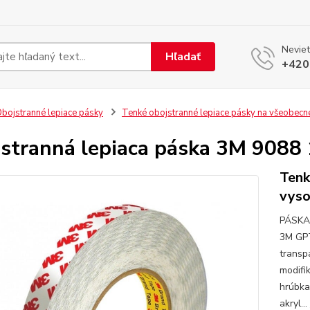
Neviet
Hľadať
+420
bojstranné lepiace pásky
Tenké obojstranné lepiace pásky na všeobecné
stranná lepiaca páska 3M 908
Tenk
vyso
PÁSKA
3M GPT
transp
modifi
hrúbka
akryl...