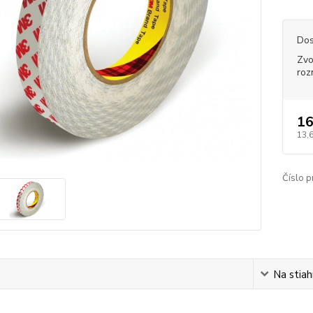
Dos
Zvo
roz
16
13,
Číslo p
s
Na stiah