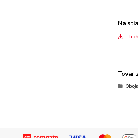
Na sti
Tech
Tovar 
Obojs