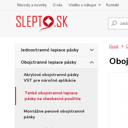
Návody a novinky
O nás
Všetko o nákupe
Kontakt
Úvod
O
Jednostranné lepiace pásky
Oboj
Obojstranné lepiace pásky
Akrylové obojstranné pásky
VST pre náročné aplikácie
Tenké obojstranné lepiace
pásky na všeobecné použitie
Montážne penové obojstranné
pásky