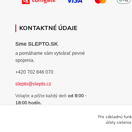
KONTAKTNÉ ÚDAJE
Sme SLEPTO.SK
a pomáhame vám vytvárať pevné
spojenia.
+420 702 846 070
slepto@slepto.cz
Volajte a píšte každý deň
od 8:00 -
18:00 hodín.
Sme tu preto, aby sme Vám pomohli s
Pre základnú funk
výberom tej najvhodnejšej pásky,
účely cieleni
lepidla alebo suchého zipsu.