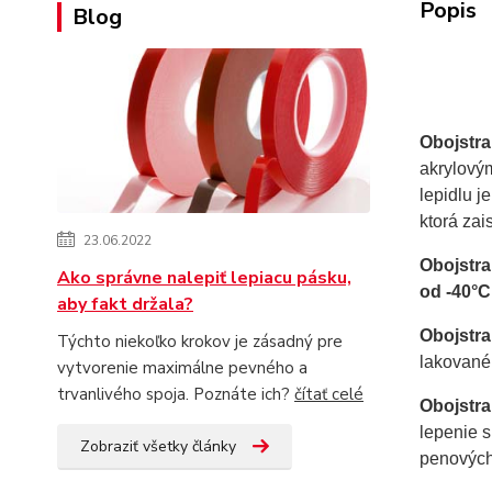
Popis
Blog
Obojstra
akrylový
lepidlu 
ktorá zai
23.06.2022
Obojstra
Ako správne nalepiť lepiacu pásku,
od -40°C
aby fakt držala?
Obojstr
Týchto niekoľko krokov je zásadný pre
lakované 
vytvorenie maximálne pevného a
trvanlivého spoja. Poznáte ich?
čítať celé
Obojstra
lepenie 
Zobraziť všetky články
penových 