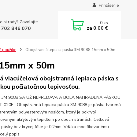
Prihlásenie
e si rady? Zavolajte.
0
ks
za
0,00 €
 702 846 070
 použitie
Obojstranná lepiaca páska 3M 9088 15mm x 50m
8 15mm x 50m
á viacúčelová obojstranná lepiaca páska s
kou počiatočnou lepivosťou.
 3M 9088 SA UŽ NEPREDÁVA A BOLA NAHRADENÁ PÁSKOU
-020F Obojstranná lepiaca páska 3M 9088 je páska tvorená
arentným polyesterovým nosičom, ktorý je pokrytý
kovaným akrylovým lepidlom po oboch stranách. Celková
 pásky bez krycej fólie je 0.2mm. Vďaka modifikovanému
celý popis