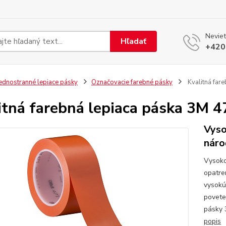
Neviet
Hľadať
+420
ednostranné lepiace pásky
Označovacie farebné pásky
Kvalitná far
itná farebná lepiaca páska 3M
Vyso
náro
Vysoko
opatre
vysokú
povete
pásky 
popis