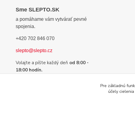
Sme SLEPTO.SK
a pomáhame vám vytvárať pevné
spojenia.
+420 702 846 070
slepto@slepto.cz
Volajte a píšte každý deň
od 8:00 -
18:00 hodín.
Sme tu preto, aby sme Vám pomohli s
Pre základnú funk
výberom tej najvhodnejšej pásky,
účely cieleni
lepidla alebo suchého zipsu.