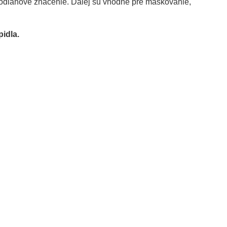
dlahové značenie. Ďalej sú vhodné pre maskovanie,
idla.