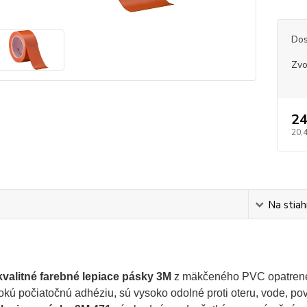
Dos
Zvo
24
20,
s
Na stiah
valitné farebné lepiace pásky 3M
z mäkčeného PVC opatrené
okú počiatočnú adhéziu, sú vysoko odolné proti oteru, vode, p