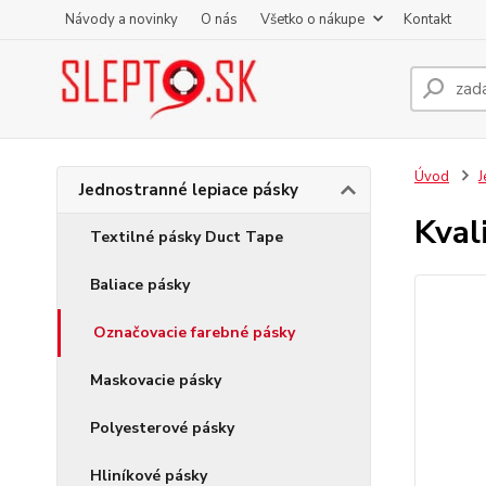
Návody a novinky
O nás
Všetko o nákupe
Kontakt
Úvod
J
Jednostranné lepiace pásky
Kval
Textilné pásky Duct Tape
Baliace pásky
Označovacie farebné pásky
Maskovacie pásky
Polyesterové pásky
Hliníkové pásky