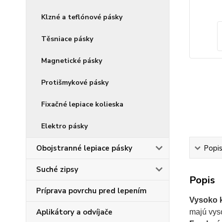
Klzné a teflónové pásky
Těsniace pásky
Magnetické pásky
Protišmykové pásky
Fixačné lepiace kolieska
Elektro pásky
Obojstranné lepiace pásky
Popi
Suché zipsy
Popis
Príprava povrchu pred lepením
Vysoko k
Aplikátory a odvíjače
majú vys