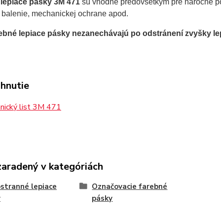
lepiace pásky 3M 471
sú vhodné predovšetkým pre náročné po
, balenie, mechanickej ochrane apod.
rebné lepiace pásky nezanechávajú po odstránení zvyšky lep
ahnutie
nický list 3M 471
zaradený v kategóriách
stranné lepiace
Označovacie farebné
y
pásky