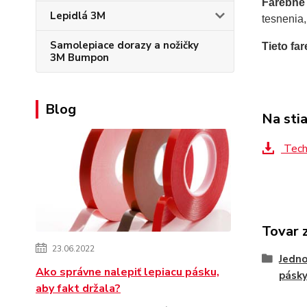
Farebné 
Lepidlá 3M
tesnenia
Samolepiace dorazy a nožičky
Tieto fa
3M Bumpon
Blog
Na sti
Tech
Tovar 
23.06.2022
Jedno
Ako správne nalepiť lepiacu pásku,
pásk
aby fakt držala?