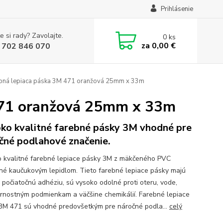
Prihlásenie
e si rady? Zavolajte.
0
ks
za
0,00 €
 702 846 070
ebná lepiaca páska 3M 471 oranžová 25mm x 33m
 471 oranžová 25mm x 33m
ko kvalitné farebné pásky 3M vhodné pre
čné podlahové značenie.
 kvalitné farebné lepiace pásky 3M z mäkčeného PVC
né kaučukovým lepidlom. Tieto farebné lepiace pásky majú
 počiatočnú adhéziu, sú vysoko odolné proti oteru, vode,
rnostným podmienkam a väčšine chemikálií. Farebné lepiace
3M 471 sú vhodné predovšetkým pre náročné podla...
celý