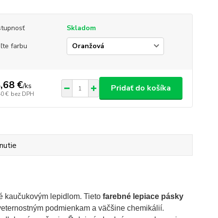
tupnosť
Skladom
ľte farbu
,68 €
/
ks
Pridať do košíka
40 €
bez DPH
nutie
 kaučukovým lepidlom. Tieto
farebné lepiace pásky
oveternostným podmienkam a väčšine chemikálií.