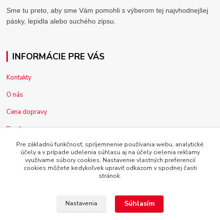
Sme tu preto, aby sme Vám pomohli s výberom tej najvhodnejšej
pásky, lepidla alebo suchého zipsu.
INFORMÁCIE PRE VÁS
Kontakty
O nás
Cena dopravy
Pre firmy
Pre základnú funkčnosť, spríjemnenie používania webu, analytické
Reklamácia tovaru
účely a v prípade udelenia súhlasu aj na účely cielenia reklamy
využívame súbory cookies. Nastavenie vlastných preferencií
Obchodné podmienky
cookies môžete kedykoľvek upraviť odkazom v spodnej časti
stránok.
Súhlasím
Nastavenia