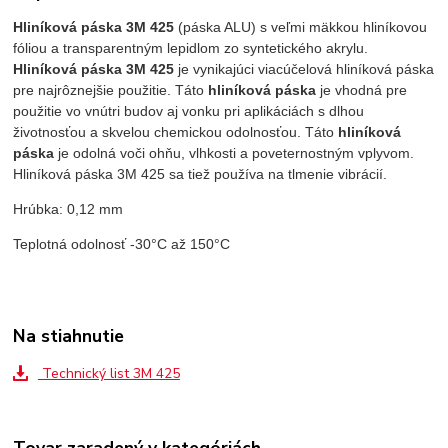
Hliníková páska 3M 425
(páska ALU) s veľmi mäkkou hliníkovou
fóliou a transparentným lepidlom zo syntetického akrylu.
Hliníková páska 3M 425
je vynikajúci viacúčelová hliníková páska
pre najrôznejšie použitie. Táto
hliníková páska
je vhodná pre
použitie vo vnútri budov aj vonku pri aplikáciách s dlhou
životnosťou a skvelou chemickou odolnosťou. Táto
hliníková
páska
je odolná voči ohňu, vlhkosti a poveternostným vplyvom.
Hliníková páska 3M 425 sa tiež používa na tlmenie vibrácií.
Hrúbka: 0,12 mm
Teplotná odolnosť -30°C až 150°C
Na stiahnutie
Technický list 3M 425
Tovar zaradený v kategóriách