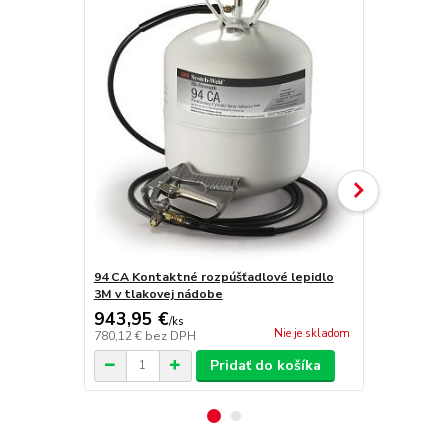
94 CA Kontaktné rozpúšťadlové lepidlo
Aplikačné p
3M v tlakovej nádobe
943,95 €
186,34 
/
ks
Nie je skladom
780,12 €
bez DPH
154,00 €
bez
Pridať do košíka