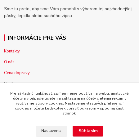
Sme tu preto, aby sme Vám pomohli s výberom tej najvhodnejšej
pásky, lepidla alebo suchého zipsu.
INFORMÁCIE PRE VÁS
Kontakty
O nás
Cena dopravy
Pre firmy
Pre základnú funkčnosť, spríjemnenie používania webu, analytické
Reklamácia tovaru
účely a v prípade udelenia súhlasu aj na účely cielenia reklamy
využívame súbory cookies. Nastavenie vlastných preferencií
Obchodné podmienky
cookies môžete kedykoľvek upraviť odkazom v spodnej časti
stránok.
Súhlasím
Nastavenia