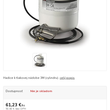
Hadice k tlakovej nádobe 3M (cylindru).
celý popis
Dostupnosť
Nie je skladom
61,23 €
/
ks
50,60 €
bez DPH