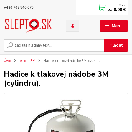
0
ks
+420 702 846 070
za
0,00 €
Menu
Hľadať
Úvod
Lepidlá 3M
Hadice k tlakovej nádobe 3M (cylindru).
Hadice k tlakovej nádobe 3M
(cylindru).