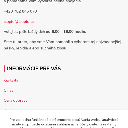
a pomáhame vám vytvárať pevné spojenia.
+420 702 846 070
slepto@slepto.cz
Volajte a píšte každý deň
od 8:00 - 18:00 hodín.
Sme tu preto, aby sme Vám pomohli s výberom tej najvhodnejšej
pásky, lepidla alebo suchého zipsu.
INFORMÁCIE PRE VÁS
Kontakty
O nás
Cena dopravy
Pre firmy
Pre základnú funkčnosť, spríjemnenie používania webu, analytické
Reklamácia tovaru
účely a v prípade udelenia súhlasu aj na účely cielenia reklamy