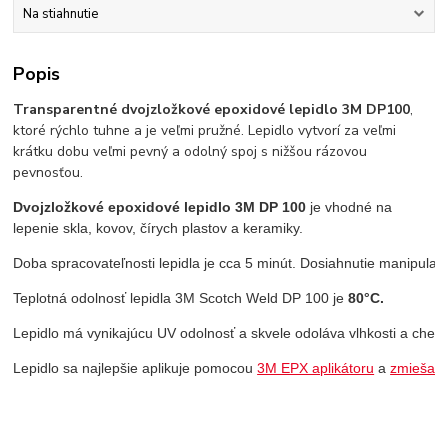
Na stiahnutie
Popis
Transparentné dvojzložkové epoxidové lepidlo 3M DP100
,
ktoré rýchlo tuhne a je veľmi pružné. Lepidlo vytvorí za veľmi
krátku dobu veľmi pevný a odolný spoj s nižšou rázovou
pevnosťou.
Dvojzložkové epoxidové lepidlo 3M DP 100
je vhodné na
lepenie skla, kovov, čírych plastov a keramiky.
Doba spracovateľnosti lepidla je cca 5 minút. Dosiahnutie manipulač
Teplotná odolnosť lepidla 3M Scotch Weld DP 100 je
 80°C.
Lepidlo má vynikajúcu UV odolnosť a skvele odoláva vlhkosti a chem
Lepidlo sa najlepšie aplikuje pomocou 
3M EPX aplikátoru
 a 
zmiešavac