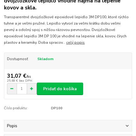
dvojzložkové lepidlo vhodné najmä na lepenie
kovov a skla.
Transparentné dvojzložkové epoxidové lepidlo 3M DP100, ktoré rýchlo
tuhne a je veľmi pružné. Lepidlo vytvorí za veľmi krátku dobu veľmi
pevný a odolný spoj s nižšou rázovou pevnosťou. Dvojzložkové
epoxidové lepidlo 3M DP 100 je vhodné na lepenie skla, kovov, čírych
plastov a keramiky. Doba spracov...
celý popis
Dostupnosť
Skladom
31,07 €
/
ks
25,68 €
bez DPH
Pridať do košíka
Číslo produktu:
DP100
Popis