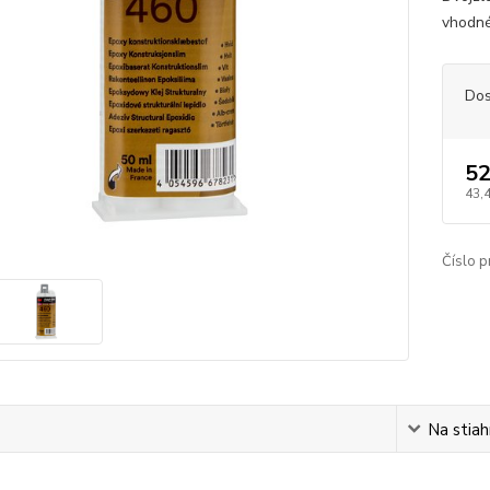
vhodné 
Dos
52
43,
Číslo p
s
Na stiah