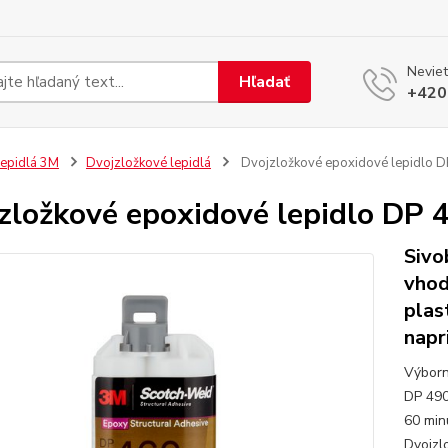
Neviet
Hľadať
+420
epidlá 3M
Dvojzložkové lepidlá
Dvojzložkové epoxidové lepidlo D
zložkové epoxidové lepidlo DP
Sivo
vhod
plas
napr
Výborn
DP 490
60 min
Dvojzl