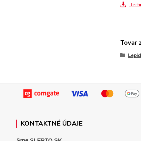
tech
Tovar 
Lepid
KONTAKTNÉ ÚDAJE
Sme SLEPTO.SK