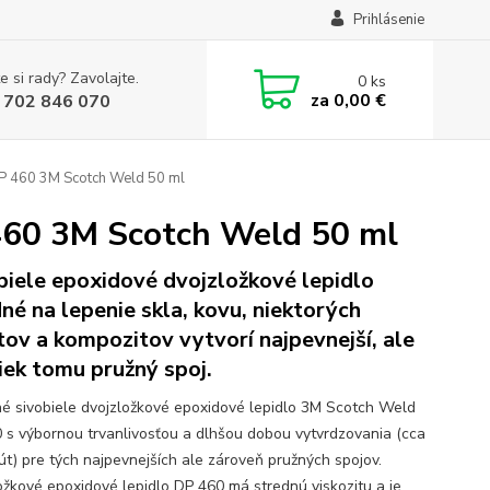
Prihlásenie
e si rady? Zavolajte.
0
ks
za
0,00 €
 702 846 070
P 460 3M Scotch Weld 50 ml
 460 3M Scotch Weld 50 ml
biele epoxidové dvojzložkové lepidlo
né na lepenie skla, kovu, niektorých
tov a kompozitov vytvorí najpevnejší, ale
iek tomu pružný spoj.
é sivobiele dvojzložkové epoxidové lepidlo 3M Scotch Weld
 s výbornou trvanlivosťou a dlhšou dobou vytvrdzovania (cca
út) pre tých najpevnejších ale zároveň pružných spojov.
ožkové epoxidové lepidlo DP 460 má strednú viskozitu a je