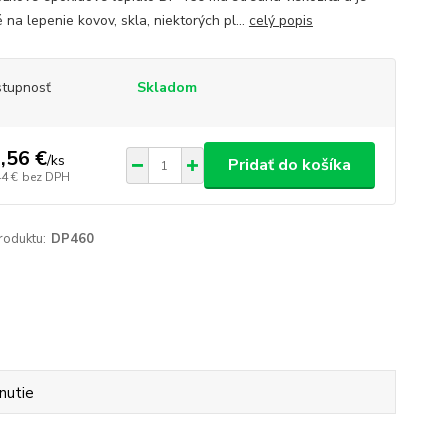
na lepenie kovov, skla, niektorých pl...
celý popis
tupnosť
Skladom
,56 €
/
ks
Pridať do košíka
44 €
bez DPH
roduktu:
DP460
nutie