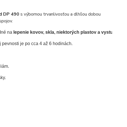
ld DP 490
s výbornou trvanlivosťou a dlhšou dobou
spojov.
dné na 
lepenie kovov, skla, niektorých plastov a vystužený
 pevnosti je po cca 4 až 6 hodinách.
liám.
ky.