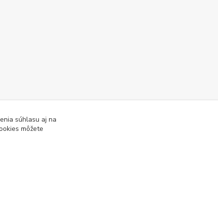
enia súhlasu aj na
cookies môžete
Vytvorené na
Eshop-rychlo.sk