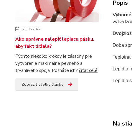
Popis
Výborné
vytvrdzov
23.06.2022
Dvojzlož
Ako správne nalepiť lepiacu pásku,
Doba spra
aby fakt držala?
Týchto niekoľko krokov je zásadný pre
Teplotná
vytvorenie maximálne pevného a
Lepidlo 
trvanlivého spoja. Poznáte ich?
čítať celé
Lepidlo s
Zobraziť všetky články
Na sti