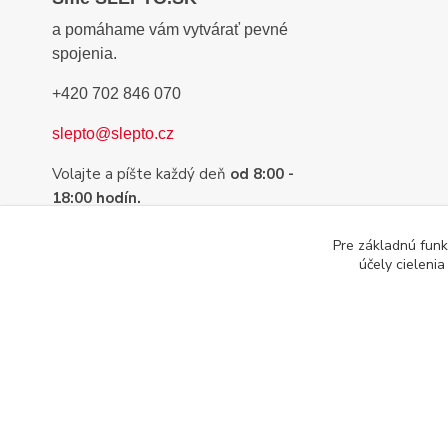
a pomáhame vám vytvárať pevné
spojenia.
+420 702 846 070
slepto@slepto.cz
Volajte a píšte každý deň
od 8:00 -
18:00 hodín.
Sme tu preto, aby sme Vám pomohli s
Pre základnú funk
výberom tej najvhodnejšej pásky,
účely cieleni
lepidla alebo suchého zipsu.
Copyright © 2014 - 2025 SLEPTO, s.r.o. , Všetky práva vyhra