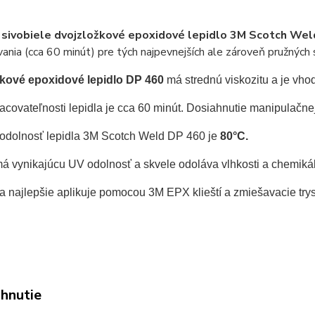
 sivobiele dvojzložkové epoxidové lepidlo 3M Scotch We
ania (cca 60 minút) pre tých
najpevnejších ale zároveň pružných 
kové epoxidové lepidlo DP 460
 má strednú viskozitu a je vho
covateľnosti lepidla je cca 60 minút. Dosiahnutie manipulačnej
 odolnosť lepidla 3M Scotch Weld DP 460 je
 80°C.
má vynikajúcu UV odolnosť a skvele odoláva vlhkosti a chemiká
a najlepšie aplikuje pomocou 3M EPX klieští a zmiešavacie trys
ahnutie