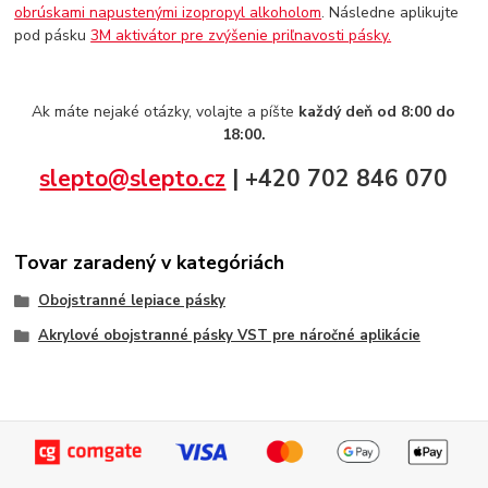
obrúskami napustenými izopropyl alkoholom
. Následne aplikujte
pod pásku
3M aktivátor pre zvýšenie priľnavosti pásky.
Ak máte nejaké otázky, volajte a píšte
každý deň od 8:00 do
18:00.
slepto@slepto.cz
| +420 702 846 070
Tovar zaradený v kategóriách
Obojstranné lepiace pásky
Akrylové obojstranné pásky VST pre náročné aplikácie