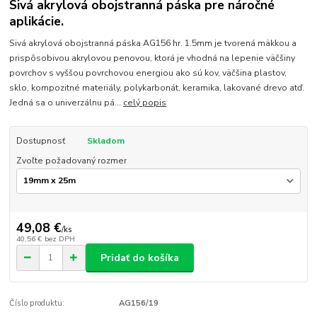
Sivá akrylová obojstranná páska pre náročné
aplikácie.
Sivá akrylová obojstranná páska AG156 hr. 1.5mm je tvorená mäkkou a
prispôsobivou akrylovou penovou, ktorá je vhodná na lepenie väčšiny
povrchov s vyššou povrchovou energiou ako sú kov, väčšina plastov,
sklo, kompozitné materiály, polykarbonát, keramika, lakované drevo atď.
Jedná sa o univerzálnu pá...
celý popis
Dostupnosť
Skladom
Zvoľte požadovaný rozmer
49,08 €
/
ks
40,56 €
bez DPH
Pridať do košíka
Číslo produktu:
AG156/19