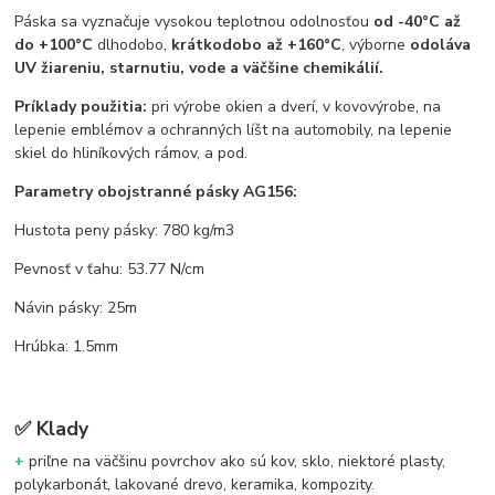
Páska sa vyznačuje vysokou teplotnou odolnosťou
od -40°C až
do +100°C
dlhodobo,
krátkodobo až +160°C
, výborne
odoláva
UV žiareniu, starnutiu, vode a väčšine chemikálií.
Príklady použitia:
pri výrobe okien a dverí, v kovovýrobe, na
lepenie emblémov a ochranných líšt na automobily, na lepenie
skiel do hliníkových rámov, a pod.
Parametry obojstranné pásky AG156:
Hustota peny pásky: 780 kg/m3
Pevnosť v ťahu: 53.77 N/cm
Návin pásky: 25m
Hrúbka: 1.5mm
✅
Klady
+
priľne na väčšinu povrchov ako sú kov, sklo, niektoré plasty,
polykarbonát, lakované drevo, keramika, kompozity.