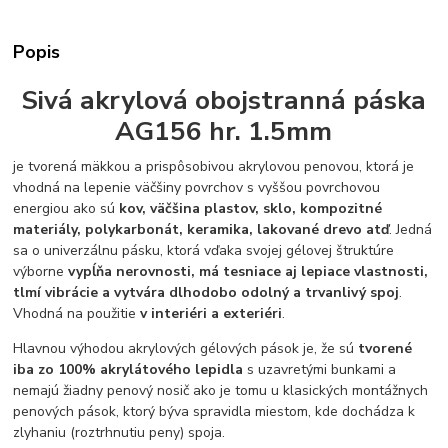
Popis
Sivá akrylová obojstranná páska
AG156 hr. 1.5mm
je tvorená mäkkou a prispôsobivou akrylovou penovou, ktorá je
vhodná na lepenie väčšiny povrchov s vyššou povrchovou
energiou ako sú
kov, väčšina plastov, sklo, kompozitné
materiály, polykarbonát, keramika, lakované drevo atď
. Jedná
sa o univerzálnu pásku, ktorá vďaka svojej gélovej štruktúre
výborne
vypĺňa nerovnosti, má tesniace aj lepiace vlastnosti,
tlmí vibrácie a vytvára dlhodobo odolný a trvanlivý spoj
.
Vhodná na použitie
v interiéri a exteriéri
.
Hlavnou výhodou akrylových gélových pások je, že sú
tvorené
iba zo 100% akrylátového lepidla
s uzavretými bunkami a
nemajú žiadny penový nosič ako je tomu u klasických montážnych
penových pások, ktorý býva spravidla miestom, kde dochádza k
zlyhaniu (roztrhnutiu peny) spoja.