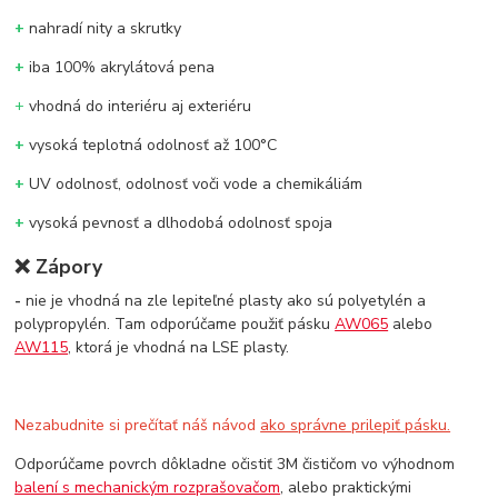
+
nahradí nity a skrutky
+
iba 100% akrylátová pena
+
vhodná do interiéru aj exteriéru
+
vysoká teplotná odolnosť až 100°C
+
UV odolnosť, odolnosť voči vode a chemikáliám
+
vysoká pevnosť a dlhodobá odolnosť spoja
❌
Zápory
-
nie je vhodná na zle lepiteľné plasty ako sú polyetylén a
polypropylén. Tam odporúčame použiť pásku
AW065
alebo
AW115
, ktorá je vhodná na LSE plasty.
Nezabudnite si prečítať náš návod
ako správne prilepiť pásku.
Odporúčame povrch dôkladne očistiť 3M čističom vo výhodnom
balení s mechanickým rozprašovačom
, alebo praktickými