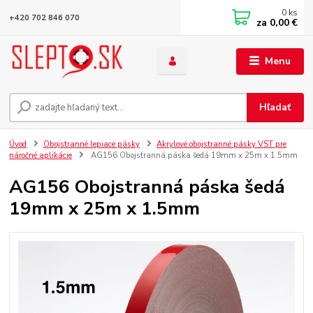
0
ks
+420 702 846 070
za
0,00 €
Menu
Hľadať
Úvod
Obojstranné lepiace pásky
Akrylové obojstranné pásky VST pre
náročné aplikácie
AG156 Obojstranná páska šedá 19mm x 25m x 1.5mm
AG156 Obojstranná páska šedá
19mm x 25m x 1.5mm