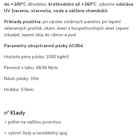
do +100°C
dlhodobo,
krátkodobo až +160°C
, výborne
odoláva
UV žiareniu, starnutiu, vode a väčšine chemikálií.
Príklady použitia:
pri výrobe solárnych panelov, pri lepení
sklenených priečok, okien, dverí a bezpečnostných skiel, lepení
zrkadiel, lepení skla do rámov a pod.
Parametry obojstranné pásky AC054:
Hustota peny pásky: 1000 kg/m3
Pevnosť v ťahu: 68.94 N/cm
Návin pásky: 33m
Hrúbka: 0.5mm
✅
Klady
+
priľne na väčšinu povrchov
+
vytvorí čistý a neviditeľný spoj