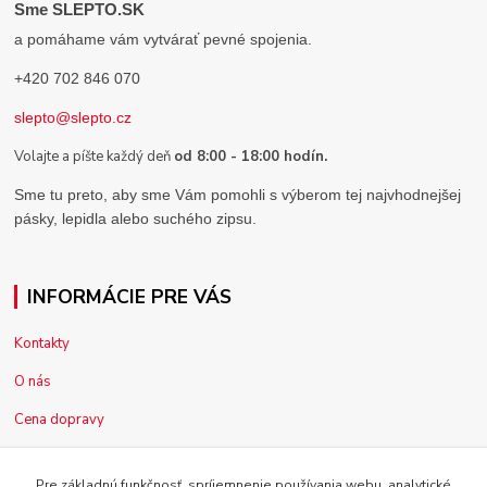
Sme SLEPTO.SK
a pomáhame vám vytvárať pevné spojenia.
+420 702 846 070
slepto@slepto.cz
Volajte a píšte každý deň
od 8:00 - 18:00 hodín.
Sme tu preto, aby sme Vám pomohli s výberom tej najvhodnejšej
pásky, lepidla alebo suchého zipsu.
INFORMÁCIE PRE VÁS
Kontakty
O nás
Cena dopravy
Pre firmy
Pre základnú funkčnosť, spríjemnenie používania webu, analytické