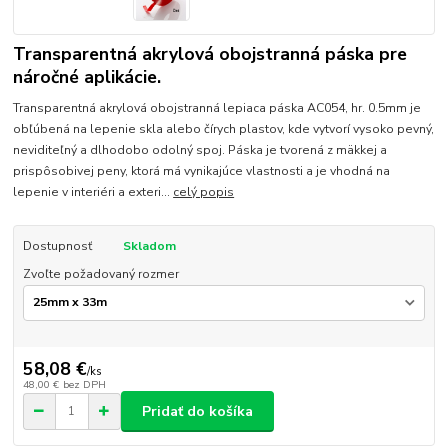
Transparentná akrylová obojstranná páska pre
náročné aplikácie.
Transparentná akrylová obojstranná lepiaca páska AC054, hr. 0.5mm je
obľúbená na lepenie skla alebo čírych plastov, kde vytvorí vysoko pevný,
neviditeľný a dlhodobo odolný spoj. Páska je tvorená z mäkkej a
prispôsobivej peny, ktorá má vynikajúce vlastnosti a je vhodná na
lepenie v interiéri a exteri...
celý popis
Dostupnosť
Skladom
Zvoľte požadovaný rozmer
58,08 €
/
ks
48,00 €
bez DPH
Pridať do košíka