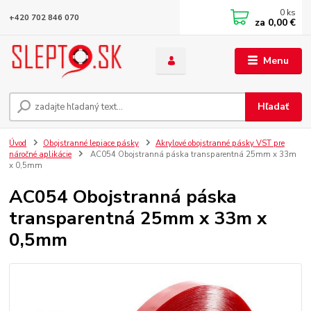
0
ks
+420 702 846 070
za
0,00 €
Menu
Hľadať
Úvod
Obojstranné lepiace pásky
Akrylové obojstranné pásky VST pre
náročné aplikácie
AC054 Obojstranná páska transparentná 25mm x 33m
x 0,5mm
AC054 Obojstranná páska
transparentná 25mm x 33m x
0,5mm