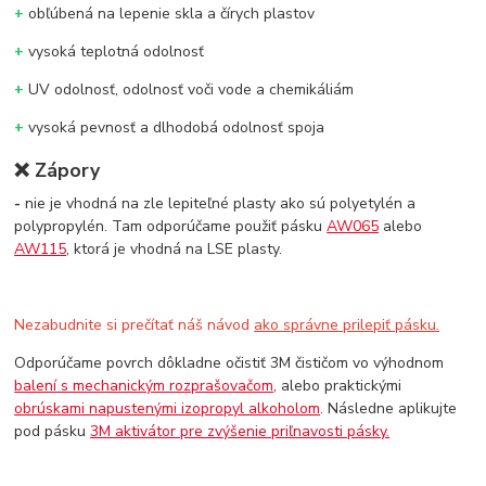
+
obľúbená na lepenie skla a čírych plastov
+
vysoká teplotná odolnosť
+
UV odolnosť, odolnosť voči vode a chemikáliám
+
vysoká pevnosť a dlhodobá odolnosť spoja
❌
Zápory
-
nie je vhodná na zle lepiteľné plasty ako sú polyetylén a
polypropylén. Tam odporúčame použiť pásku
AW065
alebo
AW115
, ktorá je vhodná na LSE plasty.
Nezabudnite si prečítať náš návod
ako správne prilepiť pásku.
Odporúčame povrch dôkladne očistiť 3M čističom vo výhodnom
balení s mechanickým rozprašovačom
, alebo praktickými
obrúskami napustenými izopropyl alkoholom
. Následne aplikujte
pod pásku
3M aktivátor pre zvýšenie priľnavosti pásky.