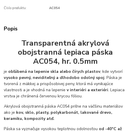
Číslo produktu:
AC054
Popis
Transparentná akrylová
obojstranná lepiaca páska
AC054, hr. 0.5mm
je
obľúbená na lepenie skla alebo čírych plastov
, kde vytvorí
vysoko pevný, neviditeľný a dlhodobo odolný spoj
. Páska je
tvorená z mäkkej a prispôsobivej peny, ktorá má vynikajúce
vlastnosti a je vhodná na lepenie
v interiéri a exteriéri
. Lepiaca
vrstva je chránená červenou krycou fóliou.
Akrylová obojstranná páska AC054 priľne na väčšinu materiálov
ako je
kov, sklo, plasty, polykarbonát, lakované drevo,
keramiku, kompozity atď.
Páska sa vyznačuje vysokou teplotnou odolnosťou
od -40°C až