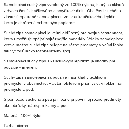
Samolepiaci suchý zips vyrobený zo 100% nylonu, ktorý sa skladá
z dvoch častí - háčikového a smyčkové dielu. Obe časti suchého
zipsu sú opatrené samolepiacou vrstvou kaučukového lepidla,
ktorá je chránená ochranným papierom.
Suchý zips samolepiaci je veľmi obľúbený pre svoju všestrannosť,
ktorá umožňuje spájať najrôznejšie materiály. Vďaka samolepiace
vrstve možno suchý zips prilepiť na rôzne predmety a veľmi ľahko
tak vytvoriť ľahko rozoberateľný spoj.
Samolepiaci suchý zips s kaučukovým lepidlom je vhodný pre
použitie v interiéri.
Suchý zips samolepiaci sa používa napríklad v textilnom
priemysle, v obuvníctve, v automobilovom priemysle, v reklamnom
priemysle a pod.
S pomocou suchého zipsu je možné pripevniť aj rôzne predmety
ako obrázky, nápisy, reklamy a pod.
Materiál: 100% Nylon
Farba: čierna