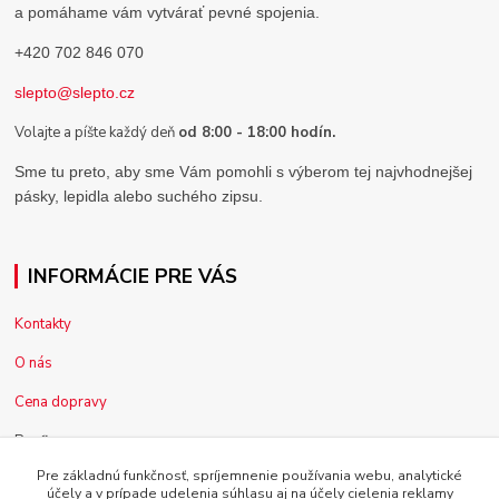
a pomáhame vám vytvárať pevné spojenia.
+420 702 846 070
slepto@slepto.cz
Volajte a píšte každý deň
od 8:00 - 18:00 hodín.
Sme tu preto, aby sme Vám pomohli s výberom tej najvhodnejšej
pásky, lepidla alebo suchého zipsu.
INFORMÁCIE PRE VÁS
Kontakty
O nás
Cena dopravy
Pre firmy
Pre základnú funkčnosť, spríjemnenie používania webu, analytické
Reklamácia tovaru
účely a v prípade udelenia súhlasu aj na účely cielenia reklamy