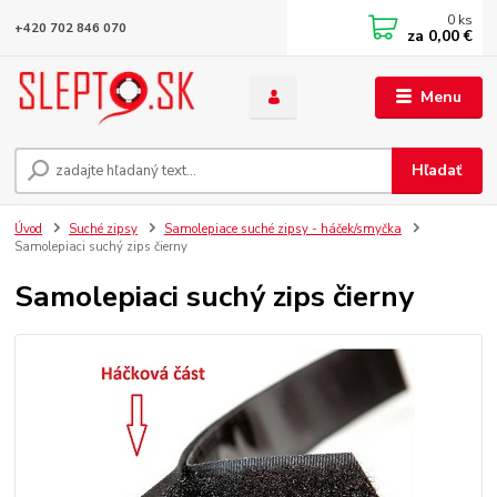
0
ks
+420 702 846 070
za
0,00 €
Menu
Hľadať
Úvod
Suché zipsy
Samolepiace suché zipsy - háček/smyčka
Samolepiaci suchý zips čierny
Samolepiaci suchý zips čierny