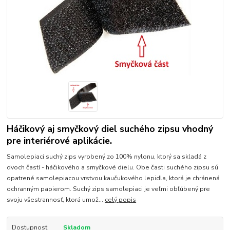
Háčikový aj smyčkový diel suchého zipsu vhodný
pre interiérové aplikácie.
Samolepiaci suchý zips vyrobený zo 100% nylonu, ktorý sa skladá z
dvoch častí - háčikového a smyčkové dielu. Obe časti suchého zipsu sú
opatrené samolepiacou vrstvou kaučukového lepidla, ktorá je chránená
ochranným papierom. Suchý zips samolepiaci je veľmi obľúbený pre
svoju všestrannosť, ktorá umož...
celý popis
Dostupnosť
Skladom