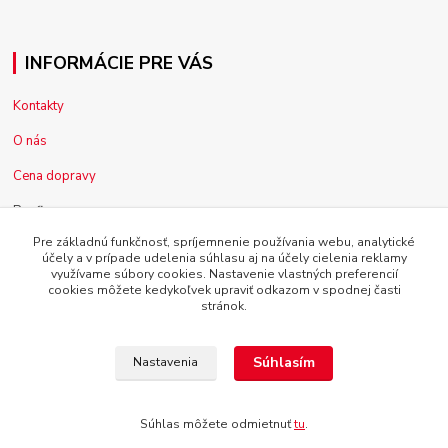
INFORMÁCIE PRE VÁS
Kontakty
O nás
Cena dopravy
Pre firmy
Pre základnú funkčnosť, spríjemnenie používania webu, analytické
Reklamácia tovaru
účely a v prípade udelenia súhlasu aj na účely cielenia reklamy
využívame súbory cookies. Nastavenie vlastných preferencií
Obchodné podmienky
cookies môžete kedykoľvek upraviť odkazom v spodnej časti
stránok.
Súhlasím
Nastavenia
Copyright © 2014 - 2025 SLEPTO, s.r.o. , Všetky práva vyhradené
Súhlas môžete odmietnuť
tu
.
Vytvorené na
Eshop-rychlo.sk