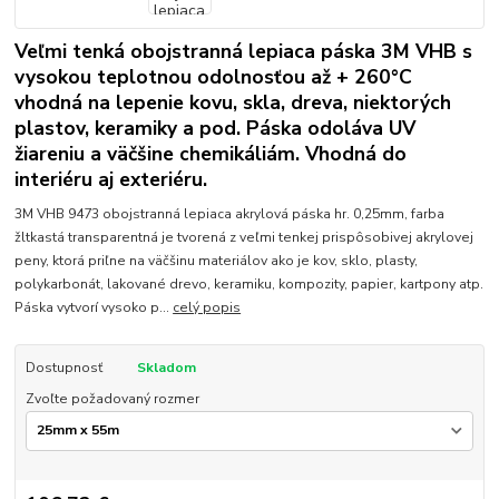
Veľmi tenká obojstranná lepiaca páska 3M VHB s
vysokou teplotnou odolnosťou až + 260°C
vhodná na lepenie kovu, skla, dreva, niektorých
plastov, keramiky a pod. Páska odoláva UV
žiareniu a väčšine chemikáliám. Vhodná do
interiéru aj exteriéru.
3M VHB 9473 obojstranná lepiaca akrylová páska hr. 0,25mm, farba
žltkastá transparentná je tvorená z veľmi tenkej prispôsobivej akrylovej
peny, ktorá priľne na väčšinu materiálov ako je kov, sklo, plasty,
polykarbonát, lakované drevo, keramiku, kompozity, papier, kartpony atp.
Páska vytvorí vysoko p...
celý popis
Dostupnosť
Skladom
Zvoľte požadovaný rozmer