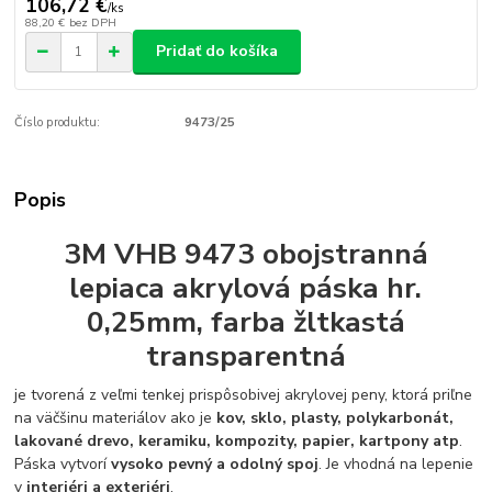
106,72 €
/
ks
88,20 €
bez DPH
Pridať do košíka
Číslo produktu:
9473/25
Popis
3M VHB 9473 obojstranná
lepiaca akrylová páska hr.
0,25mm, farba žltkastá
transparentná
je tvorená z veľmi tenkej prispôsobivej akrylovej peny, ktorá priľne
na väčšinu materiálov ako je
kov, sklo, plasty, polykarbonát,
lakované drevo, keramiku, kompozity, papier, kartpony atp
.
Páska vytvorí
vysoko pevný a odolný spoj
. Je vhodná na lepenie
v
interiéri a exteriéri
.