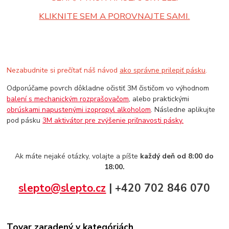
KLIKNITE SEM A POROVNAJTE SAMI.
Nezabudnite si prečítať náš návod
ako správne prilepiť pásku
.
Odporúčame povrch dôkladne očistiť 3M čističom vo výhodnom
balení s mechanickým rozprašovačom
, alebo praktickými
obrúskami napustenými izopropyl alkoholom
. Následne aplikujte
pod pásku
3M aktivátor pre zvýšenie priľnavosti pásky.
Ak máte nejaké otázky, volajte a píšte
každý deň od 8:00 do
18:00.
slepto@slepto.cz
| +420 702 846 070
Tovar zaradený v kategóriách