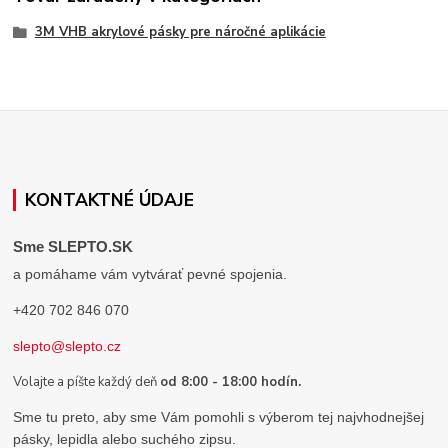
3M VHB akrylové pásky pre náročné aplikácie
KONTAKTNÉ ÚDAJE
Sme SLEPTO.SK
a pomáhame vám vytvárať pevné spojenia.
+420 702 846 070
slepto@slepto.cz
Volajte a píšte každý deň
od 8:00 - 18:00 hodín.
Sme tu preto, aby sme Vám pomohli s výberom tej najvhodnejšej
pásky, lepidla alebo suchého zipsu.