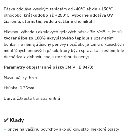
Páska odoláva vysokým teplotám od
-40°C až do +150°C
dlhodobo,
krátkodobo až +250°C, výborne odoláva UV
žiareniu, starnutiu, vode a väčšine chemikálií
.
Hlavnou výhodou akrylových gélových pások 3M VHB je, že sú
tvorené iba zo 100% akrylátového lepidla
s uzavretými
bunkami a nemajú žiadny penový nosič ako je tomu u klasických
montážnych penových pások, ktorý býva spravidla miestom, kde
dochádza k zlyhaniu spoja (roztrhnutiu peny).
Parametry obojstranné pásky 3M VHB 9473:
Návin pásky: 55m
Hrúbka: 0.25mm
Barva: žltkastá transparentná
✅
Klady
+
priľne na väčšinu povrchov ako sú kov, sklo, niektoré plasty,