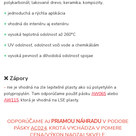
polykarbonát, lakované drevo, keramika, kompozity..
+
jednoduchá a rýchla aplikácia
+
vhodná do interiéru aj exteriéru
+
vysoká teplotná odolnosť až 260°C
+
UV odolnosť, odolnosť voči vode a chemikáliám
+
vysoká pevnosť a dlhodobá odolnosť spojae
❌
Zápory
-
nie je vhodná na zle lepiteľné plasty ako sú polyetylén a
polypropylén. Tam odporúčame použiť pásku
AW065
alebo
AW115
, ktorá je vhodná na LSE plasty.
ODPORÚČAME AJ
PRIAMOU NÁHRADU
V PODOBE
PÁSKY
AC024
, KROTÁ VYCHÁDZA V POMERE
CENA/VÝKON NAOZAJ SKVELE.