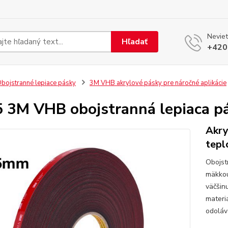
Neviet
Hľadať
+420
bojstranné lepiace pásky
3M VHB akrylové pásky pre náročné aplikácie
 3M VHB obojstranná lepiaca p
Akry
tepl
Obojst
mäkkou
väčšin
materi
odoláv