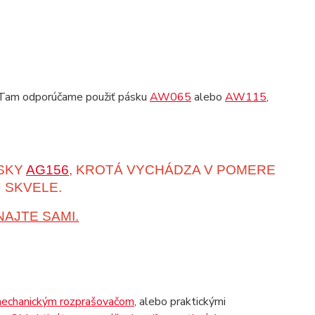
n. Tam odporúčame použiť pásku
AW065
alebo
AW115
,
SKY
AG156
, KROTÁ VYCHÁDZA V POMERE
 SKVELE.
NAJTE SAMI.
mechanickým rozprašovačom
, alebo praktickými