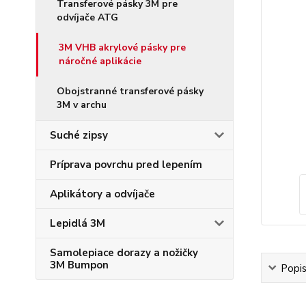
Transferové pásky 3M pre
odvíjače ATG
3M VHB akrylové pásky pre
náročné aplikácie
Obojstranné transferové pásky
3M v archu
Suché zipsy
Príprava povrchu pred lepením
Aplikátory a odvíjače
Lepidlá 3M
Samolepiace dorazy a nožičky
3M Bumpon
Popi