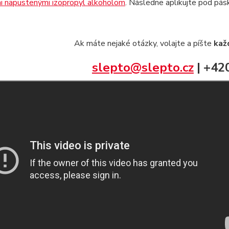
i napustenými izopropyl alkoholom
. Následne aplikujte pod pá
Ak máte nejaké otázky, volajte a píšte
každ
slepto@slepto.cz
| +42