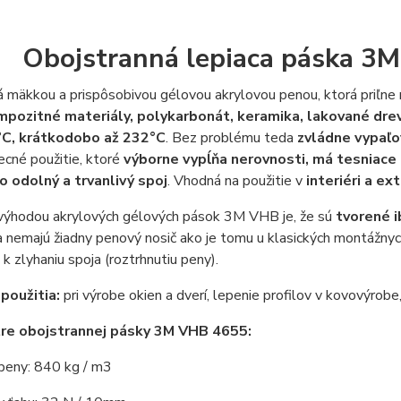
Obojstranná lepiaca páska 3
á mäkkou a prispôsobivou gélovou akrylovou penou, ktorá priľne
mpozitné materiály, polykarbonát, keramika, lakované dre
°C, krátkodobo až 232°C
. Bez problému teda
zvládne vypaľo
cné použitie, ktoré
výborne vypĺňa nerovnosti, má tesniace a
 odolný a trvanlivý spoj
. Vhodná na použitie v
interiéri a ext
výhodou akrylových gélových pások 3M VHB je, že sú
tvorené 
 nemajú žiadny penový nosič ako je tomu u klasických montážny
k zlyhaniu spoja (roztrhnutiu peny).
 použitia:
pri výrobe okien a dverí, lepenie profilov v kovovýrobe,
re obojstrannej pásky 3M VHB 4655:
peny: 840 kg / m3