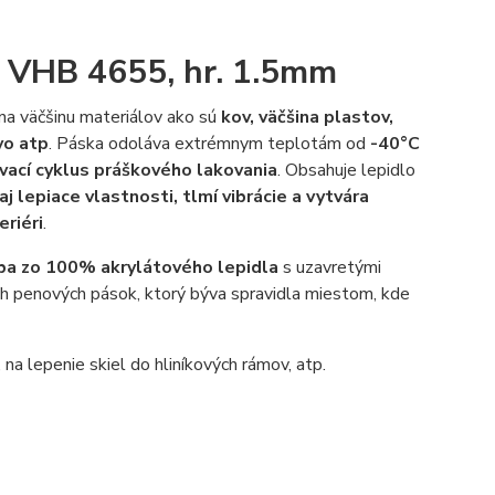
M VHB 4655, hr. 1.5mm
 na väčšinu materiálov ako sú
kov, väčšina plastov,
vo atp
. Páska odoláva extrémnym teplotám od
-40°C
vací cyklus práškového lakovania
. Obsahuje lepidlo
j lepiace vlastnosti, tlmí vibrácie a vytvára
eriéri
.
iba zo 100% akrylátového lepidla
s uzavretými
ch penových pások, ktorý býva spravidla miestom, kde
 na lepenie skiel do hliníkových rámov, atp.