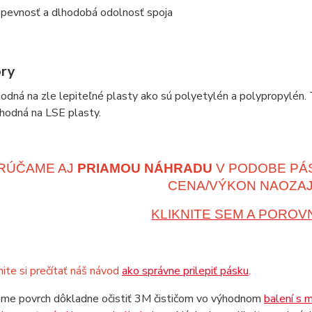
pevnosť a dlhodobá odolnosť spoja
ry
hodná na zle lepiteľné plasty ako sú polyetylén a polypropylé
vhodná na LSE plasty.
RÚČAME AJ
PRIAMOU NÁHRADU
V PODOBE PÁ
CENA/VÝKON NAOZAJ
KLIKNITE SEM A POROV
te si prečítať náš návod
ako správne prilepiť pásku
.
me povrch dôkladne očistiť 3M čističom vo výhodnom
balení s 