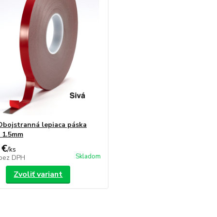
bojstranná lepiaca páska
. 1.5mm
 €
/
ks
Skladom
bez DPH
Zvoliť variant