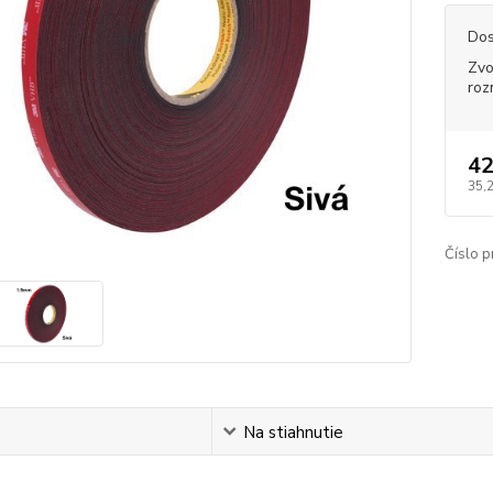
Dos
Zvo
roz
42
35,
Číslo p
s
Na stiahnutie