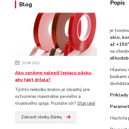
Popis
Blog
je tvoren
sklo, ko
až +150
na všeobe
dlhodobo
23.06.2022
Hlavnou 
Ako správne nalepiť lepiacu pásku,
bunkami a
aby fakt držala?
dochádza 
Týchto niekoľko krokov je zásadný pre
Príklady
vytvorenie maximálne pevného a
trvanlivého spoja. Poznáte ich?
čítať celé
Paramet
Zobraziť všetky články
Hustota 