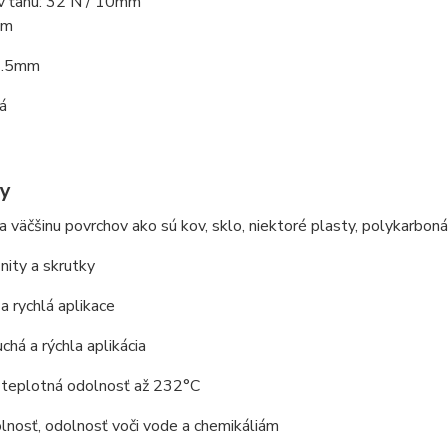
v ťahu: 32 N / 10mm
3m
1.5mm
vá
y
a väčšinu povrchov ako sú kov, sklo, niektoré plasty, polykarbon
nity a skrutky
a rychlá aplikace
há a rýchla aplikácia
teplotná odolnosť až 232°C
nosť, odolnosť voči vode a chemikáliám