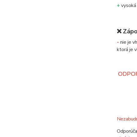
+
vysoká 
❌
Zápo
-
nie je v
ktorá je 
ODPO
Nezabudni
Odporúča