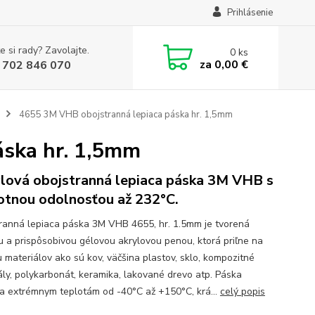
Prihlásenie
e si rady? Zavolajte.
0
ks
za
0,00 €
 702 846 070
4655 3M VHB obojstranná lepiaca páska hr. 1,5mm
áska hr. 1,5mm
lová obojstranná lepiaca páska 3M VHB s
otnou odolnosťou až 232°C.
ranná lepiaca páska 3M VHB 4655, hr. 1.5mm je tvorená
 a prispôsobivou gélovou akrylovou penou, ktorá priľne na
u materiálov ako sú kov, väčšina plastov, sklo, kompozitné
ály, polykarbonát, keramika, lakované drevo atp. Páska
a extrémnym teplotám od -40°C až +150°C, krá...
celý popis