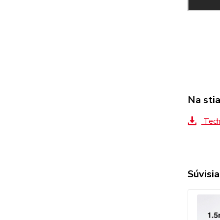
Na sti
Tech
Súvisia