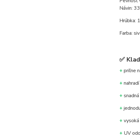
Pevnosť 
Návin: 3
Hrúbka: 
Farba: si
✅
Klad
+
priľne n
+
nahradí 
+
snadná 
+
jednoduc
+
vysoká 
+
UV odol