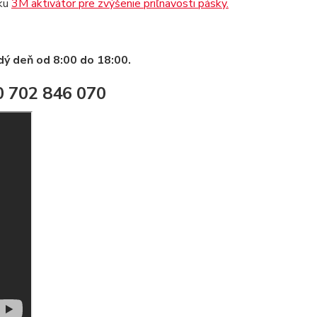
sku
3M aktivátor pre zvýšenie priľnavosti pásky.
ý deň od 8:00 do 18:00.
0 702 846 070