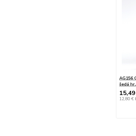
AG156 O
šedá hr
15,49
12,80 €