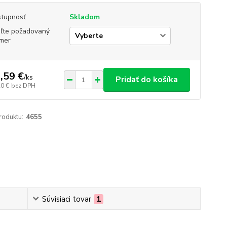
tupnosť
Skladom
ľte požadovaný
mer
,59 €
/
ks
Pridať do košíka
20 €
bez DPH
roduktu:
4655
Súvisiaci tovar
1