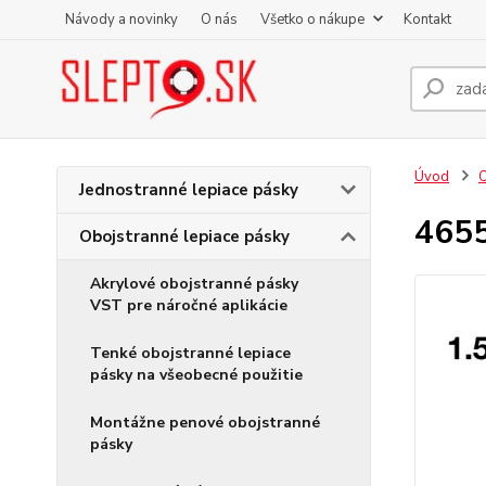
Návody a novinky
O nás
Všetko o nákupe
Kontakt
Úvod
O
Jednostranné lepiace pásky
4655
Obojstranné lepiace pásky
Akrylové obojstranné pásky
VST pre náročné aplikácie
Tenké obojstranné lepiace
pásky na všeobecné použitie
Montážne penové obojstranné
pásky