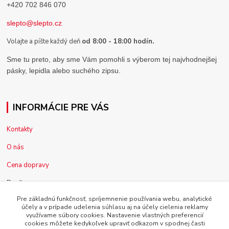
+420 702 846 070
slepto@slepto.cz
Volajte a píšte každý deň
od 8:00 - 18:00 hodín.
Sme tu preto, aby sme Vám pomohli s výberom tej najvhodnejšej
pásky, lepidla alebo suchého zipsu.
INFORMÁCIE PRE VÁS
Kontakty
O nás
Cena dopravy
Pre firmy
Pre základnú funkčnosť, spríjemnenie používania webu, analytické
Reklamácia tovaru
účely a v prípade udelenia súhlasu aj na účely cielenia reklamy
využívame súbory cookies. Nastavenie vlastných preferencií
Obchodné podmienky
cookies môžete kedykoľvek upraviť odkazom v spodnej časti