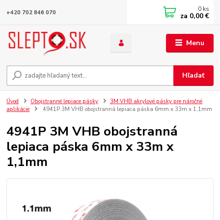
0
ks
+420 702 846 070
za
0,00 €
Menu
Hľadať
Úvod
Obojstranné lepiace pásky
3M VHB akrylové pásky pre náročné
aplikácie
4941P 3M VHB obojstranná lepiaca páska 6mm x 33m x 1,1mm
4941P 3M VHB obojstranná
lepiaca páska 6mm x 33m x
1,1mm