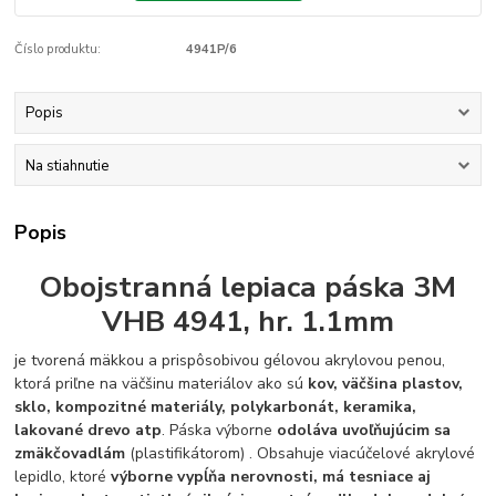
Číslo produktu:
4941P/6
Popis
Na stiahnutie
Popis
Obojstranná lepiaca páska 3M
VHB 4941, hr. 1.1mm
je tvorená mäkkou a prispôsobivou gélovou akrylovou penou,
ktorá priľne na väčšinu materiálov ako sú
kov, väčšina plastov,
sklo, kompozitné materiály, polykarbonát, keramika,
lakované drevo atp
. Páska výborne
odoláva uvoľňujúcim sa
zmäkčovadlám
(plastifikátorom) . Obsahuje viacúčelové akrylové
lepidlo, ktoré
výborne vypĺňa nerovnosti, má tesniace aj