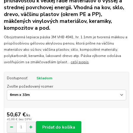
priľnavosťou k veľkej rade materiálov o vyššej a
strednej povrchovej energii. Vhodná na kov, sklo,
drevo, väčšinu plastov (okrem PE a PP),
mäkčených vinylových materiálov, keramiky,
kompozitov a pod.
Obojstranná lepiaca páska 3M VHB 4941, hr. 1.1mm je tvorená mäkkou a
prispôsobivou gélovou akrylovou penou, ktorá priľne na väčšinu
materiálov ako sú kov, väčšina plastov, sklo, kompozitné materiály,
polykarbonát, keramika, lakované drevo atp. Páska výborne odoláva
uvoľňujúcim sa zmäkčovadlám (plast...
celý popis
Dostupnosť
Skladom
Zvoľte požadovaný rozmer
50,67 €
/
ks
41,88 €
bez DPH
Pridať do košíka