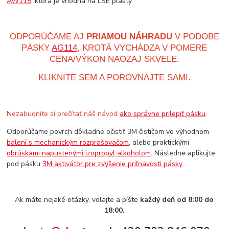
AW115
, ktorá je vhodná na LSE plasty.
ODPORÚČAME AJ
PRIAMOU NÁHRADU
V PODOBE
PÁSKY
AG114
, KROTÁ VYCHÁDZA V POMERE
CENA/VÝKON NAOZAJ SKVELE.
KLIKNITE SEM A POROVNAJTE SAMI.
Nezabudnite si prečítať náš návod
ako správne prilepiť pásku
.
Odporúčame povrch dôkladne očistiť 3M čističom vo výhodnom
balení s mechanickým rozprašovačom
, alebo praktickými
obrúskami napustenými izopropyl alkoholom
. Následne aplikujte
pod pásku
3M aktivátor pre zvýšenie priľnavosti pásky.
Ak máte nejaké otázky, volajte a píšte
každý deň od 8:00 do
18:00.