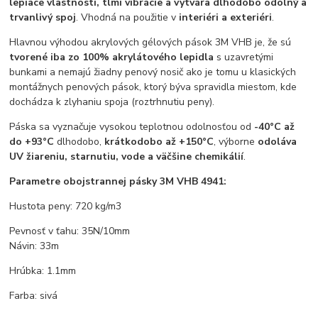
lepiace vlastnosti, tlmí vibrácie a vytvára dlhodobo odolný a
trvanlivý spoj
. Vhodná na použitie v
interiéri a exteriéri
.
Hlavnou výhodou akrylových gélových pások 3M VHB je, že sú
tvorené iba zo 100% akrylátového lepidla
s uzavretými
bunkami a nemajú žiadny penový nosič ako je tomu u klasických
montážnych penových pások, ktorý býva spravidla miestom, kde
dochádza k zlyhaniu spoja (roztrhnutiu peny).
Páska sa vyznačuje vysokou teplotnou odolnosťou od
-40°C až
do +93°C
dlhodobo,
krátkodobo až +150°C
, výborne
odoláva
UV žiareniu, starnutiu, vode a väčšine chemikálií
.
Parametre obojstrannej pásky 3M VHB 4941:
Hustota peny: 720 kg/m3
Pevnosť v ťahu: 35N/10mm
Návin: 33m
Hrúbka: 1.1mm
Farba: sivá