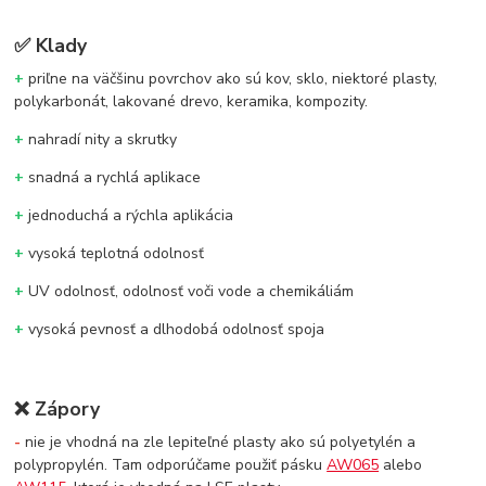
✅
Klady
+
priľne na väčšinu povrchov ako sú kov, sklo, niektoré plasty,
polykarbonát, lakované drevo, keramika, kompozity.
+
nahradí nity a skrutky
+
snadná a rychlá aplikace
+
jednoduchá a rýchla aplikácia
+
vysoká teplotná odolnosť
+
UV odolnosť, odolnosť voči vode a chemikáliám
+
vysoká pevnosť a dlhodobá odolnosť spoja
❌
Zápory
-
nie je vhodná na zle lepiteľné plasty ako sú polyetylén a
polypropylén. Tam odporúčame použiť pásku
AW065
alebo