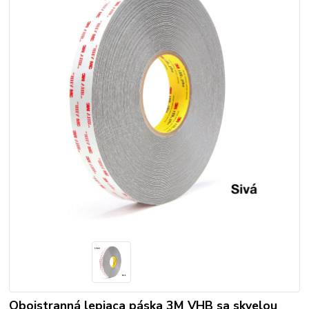
Obojstranná lepiaca páska 3M VHB sa skvelou