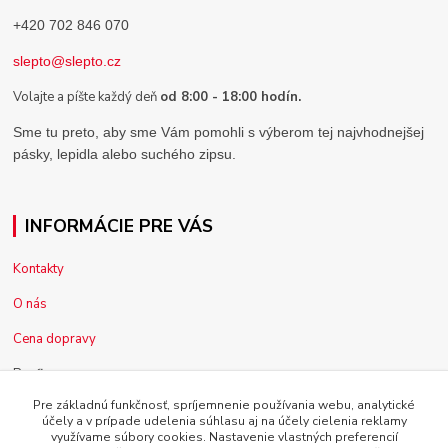
+420 702 846 070
slepto@slepto.cz
Volajte a píšte každý deň
od 8:00 - 18:00 hodín.
Sme tu preto, aby sme Vám pomohli s výberom tej najvhodnejšej
pásky, lepidla alebo suchého zipsu.
INFORMÁCIE PRE VÁS
Kontakty
O nás
Cena dopravy
Pre firmy
Pre základnú funkčnosť, spríjemnenie používania webu, analytické
Reklamácia tovaru
účely a v prípade udelenia súhlasu aj na účely cielenia reklamy
využívame súbory cookies. Nastavenie vlastných preferencií
Obchodné podmienky