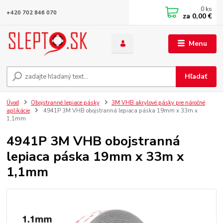
0
ks
+420 702 846 070
za
0,00 €
Menu
Hľadať
Úvod
Obojstranné lepiace pásky
3M VHB akrylové pásky pre náročné
aplikácie
4941P 3M VHB obojstranná lepiaca páska 19mm x 33m x
1,1mm
4941P 3M VHB obojstranná
lepiaca páska 19mm x 33m x
1,1mm