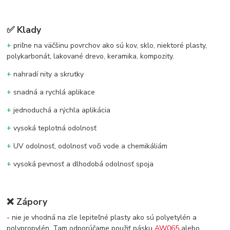
✅
Klady
+
priľne na väčšinu povrchov ako sú kov, sklo, niektoré plasty,
polykarbonát, lakované drevo, keramika, kompozity.
+
nahradí nity a skrutky
+
snadná a rychlá aplikace
+
jednoduchá a rýchla aplikácia
+
vysoká teplotná odolnosť
+
UV odolnosť, odolnosť voči vode a chemikáliám
+
vysoká pevnosť a dlhodobá odolnosť spoja
❌
Zápory
-
nie je vhodná na zle lepiteľné plasty ako sú polyetylén a
polypropylén. Tam odporúčame použiť pásku
AW065
alebo