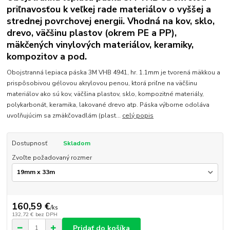
priľnavosťou k veľkej rade materiálov o vyššej a
strednej povrchovej energii. Vhodná na kov, sklo,
drevo, väčšinu plastov (okrem PE a PP),
mäkčených vinylových materiálov, keramiky,
kompozitov a pod.
Obojstranná lepiaca páska 3M VHB 4941, hr. 1.1mm je tvorená mäkkou a
prispôsobivou gélovou akrylovou penou, ktorá priľne na väčšinu
materiálov ako sú kov, väčšina plastov, sklo, kompozitné materiály,
polykarbonát, keramika, lakované drevo atp. Páska výborne odoláva
uvoľňujúcim sa zmäkčovadlám (plast...
celý popis
Dostupnosť
Skladom
Zvoľte požadovaný rozmer
160,59 €
/
ks
132,72 €
bez DPH
Pridať do košíka