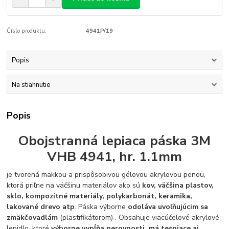
Číslo produktu:
4941P/19
Popis
Na stiahnutie
Popis
Obojstranná lepiaca páska 3M
VHB 4941, hr. 1.1mm
je tvorená mäkkou a prispôsobivou gélovou akrylovou penou,
ktorá priľne na väčšinu materiálov ako sú
kov, väčšina plastov,
sklo, kompozitné materiály, polykarbonát, keramika,
lakované drevo atp
. Páska výborne
odoláva uvoľňujúcim sa
zmäkčovadlám
(plastifikátorom) . Obsahuje viacúčelové akrylové
lepidlo, ktoré
výborne vypĺňa nerovnosti, má tesniace aj