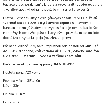
lepiace vlastnosti, tlmí vibrácie a vytvára dlhodobo odolný a
trvanlivý spoj
. Vhodná na použitie v
interiéri a exteriéri
.
Hlavnou výhodou akrylových gélových pások 3M VHB je, že sú
tvorené iba zo 100% akrylátového lepidla
s uzavretými
bunkami a nemajú žiadny penový nosič ako je tomu u klasických
montážnych penových pások, ktorý býva spravidla miestom, kde
dochádza k zlyhaniu spoja (roztrhnutiu peny).
Páska sa vyznačuje vysokou teplotnou odolnosťou od
-40°C až
do +93°C
dlhodobo,
krátkodobo až +150°C
, výborne
odoláva
UV žiareniu, starnutiu, vode a väčšine chemikálií
.
Parametre obojstrannej pásky 3M VHB 4941:
Hustota peny: 720 kg/m3
Pevnosť v ťahu: 35N/10mm
Návin: 33m
Hrúbka: 1.1mm
Farba: sivá