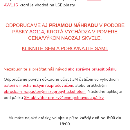
AW115
, ktorá je vhodná na LSE plasty.
ODPORÚČAME AJ
PRIAMOU NÁHRADU
V PODOBE
PÁSKY
AG114
, KROTÁ VYCHÁDZA V POMERE
CENA/VÝKON NAOZAJ SKVELE.
KLIKNITE SEM A POROVNAJTE SAMI.
Nezabudnite si prečítať náš návod
ako správne prilepiť pásku
.
Odporúčame povrch dôkladne očistiť 3M čističom vo výhodnom
balení s mechanickým rozprašovačom
, alebo praktickými
obrúskami napustenými izopropyl alkoholom
. Následne aplikujte
pod pásku
3M aktivátor pre zvýšenie priľnavosti pásky.
Ak máte nejaké otázky, volajte a píšte
každý deň od 8:00 do
18:00.