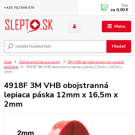
0
ks
+420 702 846 070
za
0,00 €
Menu
Hľadať
Úvod
Obojstranné lepiace pásky
3M VHB akrylové pásky pre náročné
aplikácie
4918F 3M VHB obojstranná lepiaca páska 12mm x 16,5m x
2mm
4918F 3M VHB obojstranná
lepiaca páska 12mm x 16,5m x
2mm