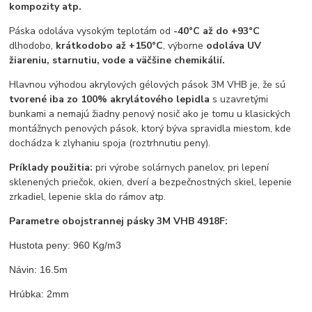
kompozity atp
.
Páska odoláva vysokým teplotám od
-40°C až do +93°C
dlhodobo,
krátkodobo až +150°C
, výborne
odoláva UV
žiareniu, starnutiu, vode a väčšine chemikálií.
Hlavnou výhodou akrylových gélových pások 3M VHB je, že sú
tvorené iba zo 100% akrylátového lepidla
s uzavretými
bunkami a nemajú žiadny penový nosič ako je tomu u klasických
montážnych penových pások, ktorý býva spravidla miestom, kde
dochádza k zlyhaniu spoja (roztrhnutiu peny).
Príklady použitia:
pri výrobe solárnych panelov, pri lepení
sklenených priečok, okien, dverí a bezpečnostných skiel, lepenie
zrkadiel, lepenie skla do rámov atp.
Parametre obojstrannej pásky 3M VHB 4918F:
Hustota peny: 960 Kg/m3
Návin: 16.5m
Hrúbka: 2mm