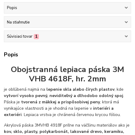
Popis
Na stiahnutie
Súvisiaci tovar
1
Popis
Obojstranná lepiaca páska 3M
VHB 4618F, hr. 2mm
je obľúbená najmä na
lepenie skla alebo čírych plastov
, kde
vytvorí vysoko pevný, neviditeľný a dlhodobo odolný spoj
.
Páska je
tvorená z mäkkej a prispôsobivej peny
, ktorá má
vynikajúce vlastnosti a je vhodná na lepenie v
interiéri a
exteriéri
. Lepiaca vrstva je chránená červenou krycou fóliou.
Akrylová páska 3MVHB 4918F priľne na väčšinu materiálov ako je
kov, sklo, plasty, polykarbonát, lakované drevo, keramiku,