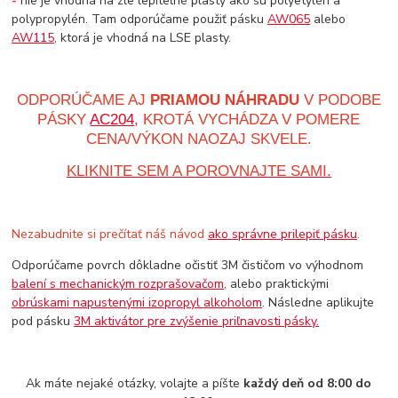
-
nie je vhodná na zle lepiteľné plasty ako sú polyetylén a
polypropylén. Tam odporúčame použiť pásku
AW065
alebo
AW115
, ktorá je vhodná na LSE plasty.
ODPORÚČAME AJ
PRIAMOU NÁHRADU
V PODOBE
PÁSKY
AC204
, KROTÁ VYCHÁDZA V POMERE
CENA/VÝKON NAOZAJ SKVELE.
KLIKNITE SEM A POROVNAJTE SAMI.
Nezabudnite si prečítať náš návod
ako správne prilepiť pásku
.
Odporúčame povrch dôkladne očistiť 3M čističom vo výhodnom
balení s mechanickým rozprašovačom
, alebo praktickými
obrúskami napustenými izopropyl alkoholom
. Následne aplikujte
pod pásku
3M aktivátor pre zvýšenie priľnavosti pásky.
Ak máte nejaké otázky, volajte a píšte
každý deň od 8:00 do