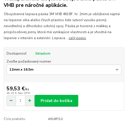
VHB pre náročné aplikácie.
Obojstranná lepiaca páska 3M VHB 4618F, hr. 2mm je obľúbená najmä
na lepenie skla alebo čírych plastov, kde vytvorí vysoko pevný,
neviditeľný a dlhodobo odolný spoj. Páska je tvorená z mäkkej a
prispôsobivej peny, ktorá má vynikajúce vlastnosti a je vhodná na
lepenie v interiéri a exteriéri. Lepiaca...
celý popis
Dostupnosť
Skladom
Zvoľte požadovaný rozmer
59,53 €
/
ks
49,20 €
bez DPH
Pridať do košíka
Číslo produktu:
4918F/12