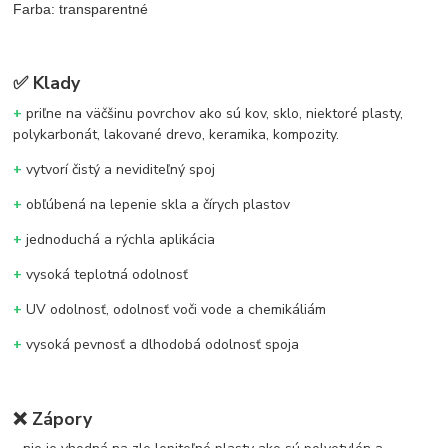
Farba: transparentné
✅
Klady
+
priľne na väčšinu povrchov ako sú kov, sklo, niektoré plasty,
polykarbonát, lakované drevo, keramika, kompozity.
+
vytvorí čistý a neviditeľný spoj
+
obľúbená na lepenie skla a čírych plastov
+
jednoduchá a rýchla aplikácia
+
vysoká teplotná odolnosť
+
UV odolnosť, odolnosť voči vode a chemikáliám
+
vysoká pevnosť a dlhodobá odolnosť spoja
❌
Zápory