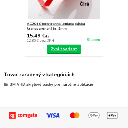
AC204 Obojstranná lepiaca páska
transparentná hr. 2mm
15,49 €
/
ks
Skladom
12,80 €
bez DPH
Zvoliť variant
Tovar zaradený v kategóriách
3M VHB akrylové pásky pre náročné aplikácie