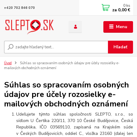
0
ks
+420 702 846 070
za
0,00 €
Menu
Hľadať
Úvod
Súhlas so spracovaním osobných údajov pre účely rozosielky e-
mailových obchodných oznámení
Súhlas so spracovaním osobných
údajov pre účely rozosielky e-
mailových obchodných oznámení
Udeľujete týmto súhlas spoločnosti SLEPTO, s.r.o., so
sídlom U Čertíka 220/11, 370 10 České Budějovice, Česká
Republika, IČO 03569110, zapísaná na Krajském súde
v Českých Budějovicích, oddiel C., vložka 23160 (ďalej len