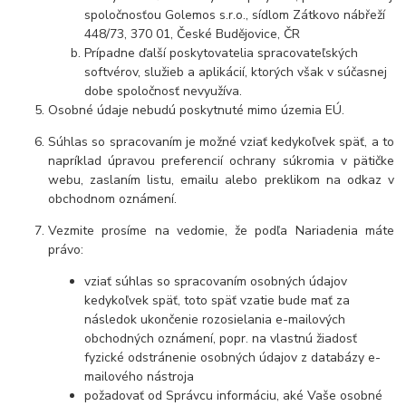
spoločnosťou Golemos s.r.o., sídlom Zátkovo nábřeží
448/73, 370 01, České Budějovice, ČR
Prípadne ďalší poskytovatelia spracovateľských
softvérov, služieb a aplikácií, ktorých však v súčasnej
dobe spoločnosť nevyužíva.
Osobné údaje nebudú poskytnuté mimo územia EÚ.
Súhlas so spracovaním je možné vziať kedykoľvek späť, a to
napríklad úpravou preferencií ochrany súkromia v pätičke
webu, zaslaním listu, emailu alebo preklikom na odkaz v
obchodnom oznámení.
Vezmite prosíme na vedomie, že podľa Nariadenia máte
právo:
vziať súhlas so spracovaním osobných údajov
kedykoľvek späť, toto späť vzatie bude mať za
následok ukončenie rozosielania e-mailových
obchodných oznámení, popr. na vlastnú žiadosť
fyzické odstránenie osobných údajov z databázy e-
mailového nástroja
požadovať od Správcu informáciu, aké Vaše osobné