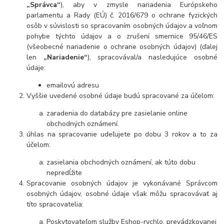
„Správca“
), aby v zmysle nariadenia Európskeho
parlamentu a Rady (EÚ) č. 2016/679 o ochrane fyzických
osôb v súvislosti so spracovaním osobných údajov a voľnom
pohybe týchto údajov a o zrušení smernice 95/46/ES
(všeobecné nariadenie o ochrane osobných údajov) (ďalej
len
„Nariadenie“
), spracovával/a nasledujúce osobné
údaje:
emailovú adresu
Vyššie uvedené osobné údaje budú spracované za účelom:
zaradenia do databázy pre zasielanie online
obchodných oznámení.
úhlas na spracovanie udeľujete po dobu 3 rokov a to za
účelom:
zasielania obchodných oznámení, ak túto dobu
nepredĺžite
Spracovanie osobných údajov je vykonávané Správcom
osobných údajov, osobné údaje však môžu spracovávať aj
títo spracovatelia:
Poskytovateľom služby Eshop-rychlo, prevádzkovanej