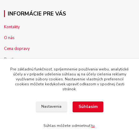
INFORMÁCIE PRE VÁS
Kontakty
O nás
Cena dopravy
Pre firmy
Pre základnú funkčnosť, spríjemnenie používania webu, analytické
Reklamácia tovaru
účely a v prípade udelenia súhlasu aj na účely cielenia reklamy
využívame súbory cookies. Nastavenie vlastných preferencií
Obchodné podmienky
cookies môžete kedykoľvek upraviť odkazom v spodnej časti
stránok.
Súhlasím
Nastavenia
Copyright © 2014 - 2025 SLEPTO, s.r.o. , Všetky práva vyhradené
Súhlas môžete odmietnuť
tu
.
Vytvorené na
Eshop-rychlo.sk