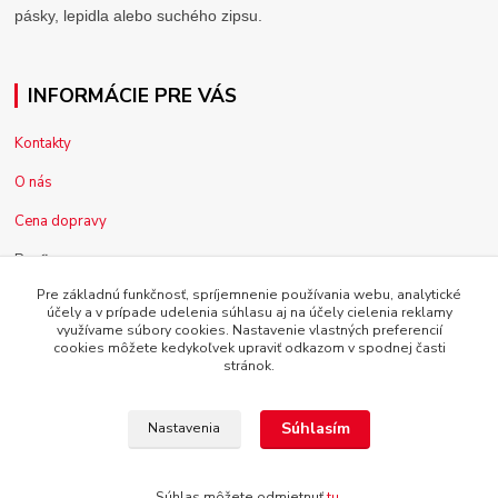
pásky, lepidla alebo suchého zipsu.
INFORMÁCIE PRE VÁS
Kontakty
O nás
Cena dopravy
Pre firmy
Pre základnú funkčnosť, spríjemnenie používania webu, analytické
Reklamácia tovaru
účely a v prípade udelenia súhlasu aj na účely cielenia reklamy
využívame súbory cookies. Nastavenie vlastných preferencií
Obchodné podmienky
cookies môžete kedykoľvek upraviť odkazom v spodnej časti
stránok.
Súhlasím
Nastavenia
Copyright © 2014 - 2025 SLEPTO, s.r.o. , Všetky práva vyhradené
Súhlas môžete odmietnuť
tu
.