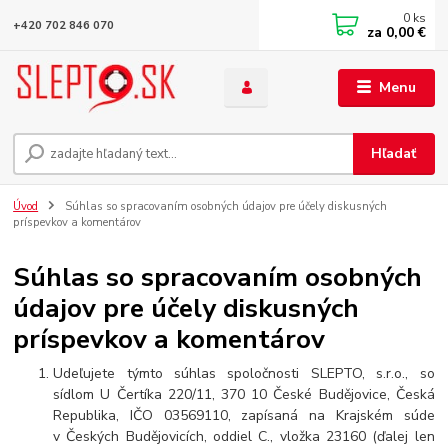
0
ks
+420 702 846 070
za
0,00 €
Menu
Hľadať
Úvod
Súhlas so spracovaním osobných údajov pre účely diskusných
príspevkov a komentárov
Súhlas so spracovaním osobných
údajov pre účely diskusných
príspevkov a komentárov
Udeľujete týmto súhlas spoločnosti SLEPTO, s.r.o., so
sídlom U Čertíka 220/11, 370 10 České Budějovice, Česká
Republika, IČO 03569110, zapísaná na Krajském súde
v Českých Budějovicích, oddiel C., vložka 23160 (ďalej len