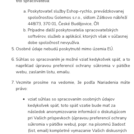
títo spracovatelia:
Poskytovateľ služby Eshop-rychlo, prevádzkovanej
spoločnosťou Golemos s.r.o., sídlom Zátkovo nábřeží
448/73, 370 01, České Budějovice, ČR
Prípadne ďalší poskytovatelia spracovateľských
softvérov, služieb a aplikácií, ktorých však v súčasnej
dobe spoločnosť nevyužíva.
Osobné údaje nebudú poskytnuté mimo územia EÚ.
Súhlas so spracovaním je možné vziať kedykoľvek späť, a to
napríklad úpravou preferencií ochrany súkromia v pätičke
webu, zaslaním listu, emailu.
Vezmite prosíme na vedomie, že podľa Nariadenia máte
právo:
vziať súhlas so spracovaním osobných údajov
kedykoľvek späť, toto späť vzatie bude mať za
následok anonymizovanie informácií o diskutujúcom
pri Vašich príspevkoch (úpravou preferencií ochrany
súkromia v pätičke webu), popr. na písomnú žiadosť
(list, email) kompletné vymazanie Vašich diskusných