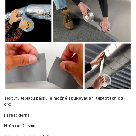
Textilnú lepiacu pásku je
možné aplikovať pri teplotách od
0°C.
Farba:
čierna
Hrúbka:
0.15mm