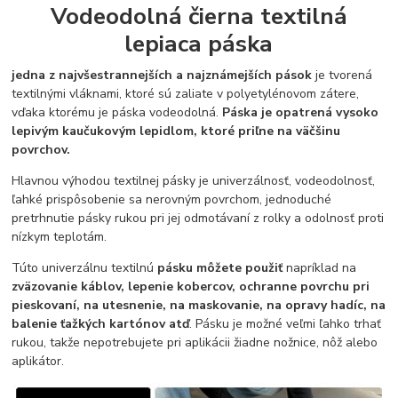
Vodeodolná čierna textilná
lepiaca páska
jedna z najvšestrannejších a najznámejších pások
je tvorená
textilnými vláknami, ktoré sú zaliate v polyetylénovom zátere,
vďaka ktorému je páska vodeodolná.
Páska je opatrená vysoko
lepivým kaučukovým lepidlom, ktoré priľne na väčšinu
povrchov.
Hlavnou výhodou textilnej pásky je univerzálnosť, vodeodolnosť,
ľahké prispôsobenie sa nerovným povrchom, jednoduché
pretrhnutie pásky rukou pri jej odmotávaní z rolky a odolnosť proti
nízkym teplotám.
Túto univerzálnu textilnú
pásku môžete použiť
napríklad na
zväzovanie káblov, lepenie kobercov, ochranne povrchu pri
pieskovaní, na utesnenie, na maskovanie, na opravy hadíc, na
balenie ťažkých kartónov atď
. Pásku je možné veľmi ľahko trhať
rukou, takže nepotrebujete pri aplikácii žiadne nožnice, nôž alebo
aplikátor.