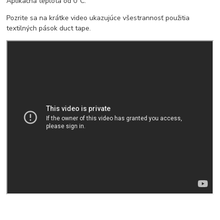
Aplikačná teplota od 0°C.
Pozrite sa na krátke video ukazujúce všestrannosť použitia
textilných pások duct tape.