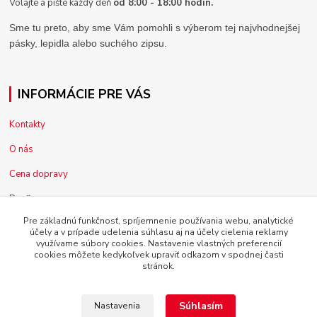
Volajte a píšte každý deň
od 8:00 - 18:00 hodín.
Sme tu preto, aby sme Vám pomohli s výberom tej najvhodnejšej
pásky, lepidla alebo suchého zipsu.
INFORMÁCIE PRE VÁS
Kontakty
O nás
Cena dopravy
Pre firmy
Pre základnú funkčnosť, spríjemnenie používania webu, analytické
Reklamácia tovaru
účely a v prípade udelenia súhlasu aj na účely cielenia reklamy
využívame súbory cookies. Nastavenie vlastných preferencií
Obchodné podmienky
cookies môžete kedykoľvek upraviť odkazom v spodnej časti
stránok.
Súhlasím
Nastavenia