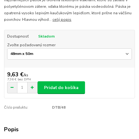
najznámejších pások je tvorená textilnými vláknami, ktoré sú zaliate v
polyetylénovom zátere, vďaka ktorému je páska vodeodolná. Páska je
opatrená vysoko lepivým kaučukovým lepidlom, ktoré priľne na väčšinu
povrchov. Hlavnou výhod...
celý popis
Dostupnosť
Skladom
Zvoľte požadovaný rozmer
9,63 €
/
ks
7,96 €
bez DPH
Pridať do košíka
Číslo produktu:
DTB/48
Popis