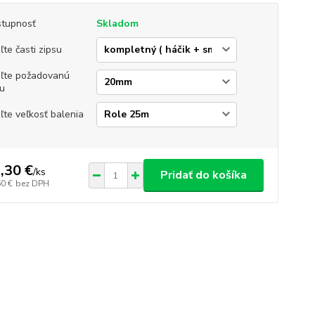
tupnosť
Skladom
ľte časti zipsu
ľte požadovanú
ku
ľte veľkosť balenia
,30 €
/
ks
Pridať do košíka
60 €
bez DPH