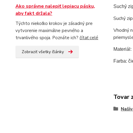
Ako správne nalepiť lepiacu pásku,
Suchý zi
aby fakt držala?
Suchý zip
Týchto niekoľko krokov je zásadný pre
Vhodný na
vytvorenie maximálne pevného a
priemysl
trvanlivého spoja. Poznáte ich?
čítať celé
Materiál
Zobraziť všetky články
Farba: či
Tovar 
Našív