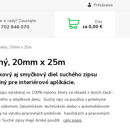
Prihlásenie
e si rady? Zavolajte.
0
ks
za
0,00 €
 702 846 070
letný, 20mm x 25m
tný, 20mm x 25m
kový aj smyčkový diel suchého zipsu
ný pre interiérové aplikácie.
zips vyrobený zo 100% nylonu, ktorý sa skladá z dvoch častí -
vého a smyčkové dielu. Suchý zips sa používa v priemysle
v odevnom, čalunníckom, technickom alebo v automobilovom.
 na výrobu pracovných pomôcok , hasičských a pracovných
 Suché zipsy majú široké použiti...
celý popis