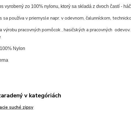
ps vyrobený zo 100% nylonu, ktorý sa skladá z dvoch častí - h
s sa používa v priemysle napr. v odevnom, čalunníckom, technic
 výrobu pracovných pomôcok , hasičských a pracovných odevov. 
e
: 100% Nylon
erna
zaradený v kategóriách
acie suché zipsy