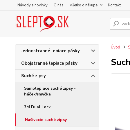
Návody a novinky
O nás
Všetko o nákupe
Kontakt
Úvod
S
Jednostranné lepiace pásky
Such
Obojstranné lepiace pásky
Suché zipsy
Samolepiace suché zipsy -
háček/smyčka
3M Dual Lock
Našívacie suché zipsy