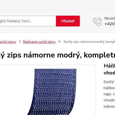
Neviet
Hľadať
+420
uché zipsy
Našívacie suché zipsy
Suchý zips námorne modrý, komp
ý zips námorne modrý, komple
Háči
vhod
Suchý 
háčiko
napr. 
Vhodný
odevov.