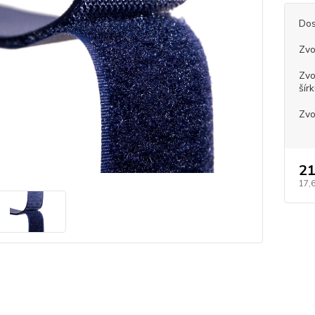
Dos
Zvo
Zvo
šír
Zvo
21
17,