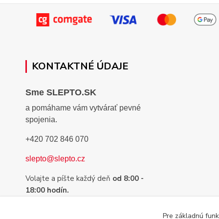
KONTAKTNÉ ÚDAJE
Sme SLEPTO.SK
a pomáhame vám vytvárať pevné
spojenia.
+420 702 846 070
slepto@slepto.cz
Volajte a píšte každý deň
od 8:00 -
18:00 hodín.
Sme tu preto, aby sme Vám pomohli s
Pre základnú funk