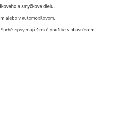
áčikového a smyčkové dielu.
kom alebo v automobilovom.
Suché zipsy majú široké použitie v obuvníckom