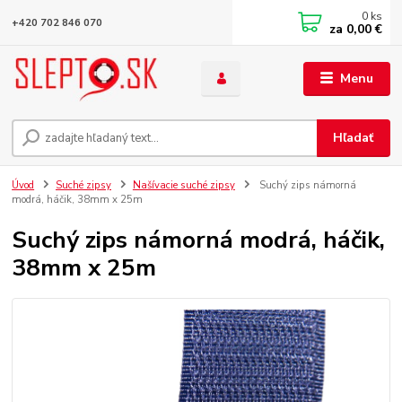
0
ks
+420 702 846 070
za
0,00 €
Menu
Hľadať
Úvod
Suché zipsy
Našívacie suché zipsy
Suchý zips námorná
modrá, háčik, 38mm x 25m
Suchý zips námorná modrá, háčik,
38mm x 25m