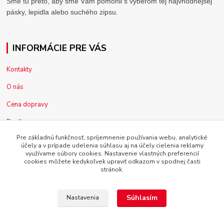
Sme tu preto, aby sme Vám pomohli s výberom tej najvhodnejšej
pásky, lepidla alebo suchého zipsu.
INFORMÁCIE PRE VÁS
Kontakty
O nás
Cena dopravy
Pre firmy
Pre základnú funkčnosť, spríjemnenie používania webu, analytické
Reklamácia tovaru
účely a v prípade udelenia súhlasu aj na účely cielenia reklamy
využívame súbory cookies. Nastavenie vlastných preferencií
Obchodné podmienky
cookies môžete kedykoľvek upraviť odkazom v spodnej časti
stránok.
Súhlasím
Nastavenia