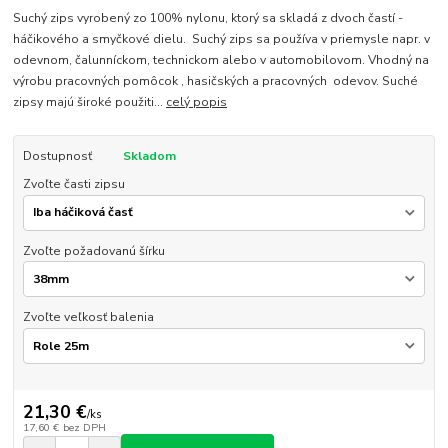
Suchý zips vyrobený zo 100% nylonu, ktorý sa skladá z dvoch častí -
háčikového a smyčkové dielu. Suchý zips sa používa v priemysle napr. v
odevnom, čalunníckom, technickom alebo v automobilovom. Vhodný na
výrobu pracovných pomôcok , hasičských a pracovných odevov. Suché
zipsy majú široké použiti...
celý popis
Dostupnosť
Skladom
Zvoľte časti zipsu
Zvoľte požadovanú šírku
Zvoľte veľkosť balenia
21,30 €
/
ks
17,60 €
bez DPH