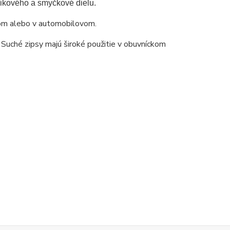
áčikového a smyčkové dielu.
kom alebo v automobilovom.
Suché zipsy majú široké použitie v obuvníckom