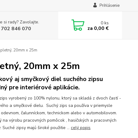
Prihlásenie
e si rady? Zavolajte.
0
ks
za
0,00 €
 702 846 070
ompletný, 20mm x 25m
pletný, 20mm x 25m
kový aj smyčkový diel suchého zipsu
ný pre interiérové aplikácie.
zips vyrobený zo 100% nylonu, ktorý sa skladá z dvoch častí -
vého a smyčkové dielu. Suchý zips sa používa v priemysle
v odevnom, čalunníckom, technickom alebo v automobilovom.
 na výrobu pracovných pomôcok , hasičských a pracovných
 Suché zipsy majú široké použitie ...
celý popis