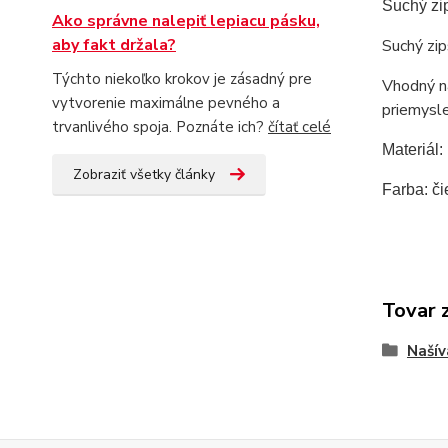
Suchý zi
Ako správne nalepiť lepiacu pásku,
aby fakt držala?
Suchý zip
Týchto niekoľko krokov je zásadný pre
Vhodný na
vytvorenie maximálne pevného a
priemysl
trvanlivého spoja. Poznáte ich?
čítať celé
Materiál
Zobraziť všetky články
Farba: či
Tovar 
Našív