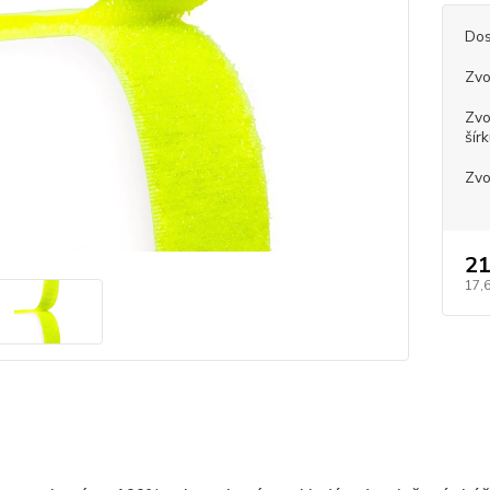
Dos
Zvo
Zvo
šír
Zvo
21
17,