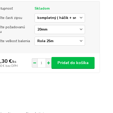
tupnosť
Skladom
ľte časti zipsu
ľte požadovanú
ku
ľte veľkosť balenia
,30 €
/
ks
Pridať do košíka
60 €
bez DPH