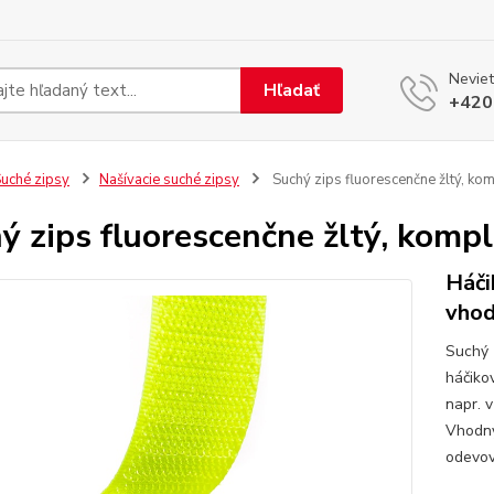
Neviet
Hľadať
+420
uché zipsy
Našívacie suché zipsy
Suchý zips fluorescenčne žltý, k
ý zips fluorescenčne žltý, kom
Háči
vhod
Suchý 
háčiko
napr. 
Vhodný
odevov.