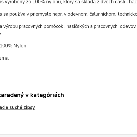
ps vyrobený zo 100% nylonu, ktorý sa skladá z dvoch častí - h
s sa používa v priemysle napr. v odevnom, čalunníckom, technic
 výrobu pracovných pomôcok , hasičských a pracovných odevov. 
e
: 100% Nylon
erna
zaradený v kategóriách
acie suché zipsy