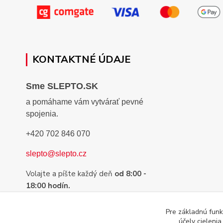
KONTAKTNÉ ÚDAJE
Sme SLEPTO.SK
a pomáhame vám vytvárať pevné
spojenia.
+420 702 846 070
slepto@slepto.cz
Volajte a píšte každý deň
od 8:00 -
18:00 hodín.
Sme tu preto, aby sme Vám pomohli s
Pre základnú funk
výberom tej najvhodnejšej pásky,
účely cieleni