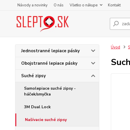
Návody a novinky
O nás
Všetko o nákupe
Kontakt
Úvod
S
Jednostranné lepiace pásky
Such
Obojstranné lepiace pásky
Suché zipsy
Samolepiace suché zipsy -
háček/smyčka
3M Dual Lock
Našívacie suché zipsy