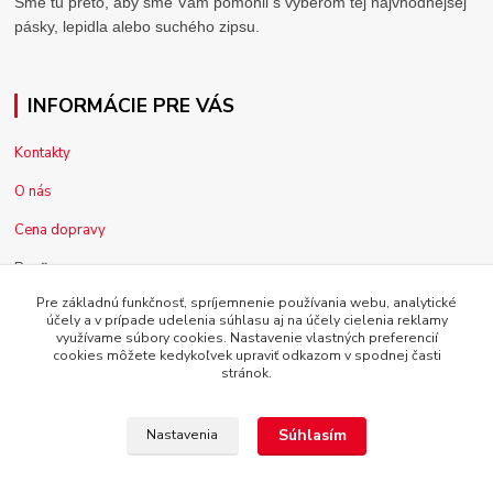
Sme tu preto, aby sme Vám pomohli s výberom tej najvhodnejšej
pásky, lepidla alebo suchého zipsu.
INFORMÁCIE PRE VÁS
Kontakty
O nás
Cena dopravy
Pre firmy
Pre základnú funkčnosť, spríjemnenie používania webu, analytické
Reklamácia tovaru
účely a v prípade udelenia súhlasu aj na účely cielenia reklamy
využívame súbory cookies. Nastavenie vlastných preferencií
Obchodné podmienky
cookies môžete kedykoľvek upraviť odkazom v spodnej časti
stránok.
Súhlasím
Nastavenia