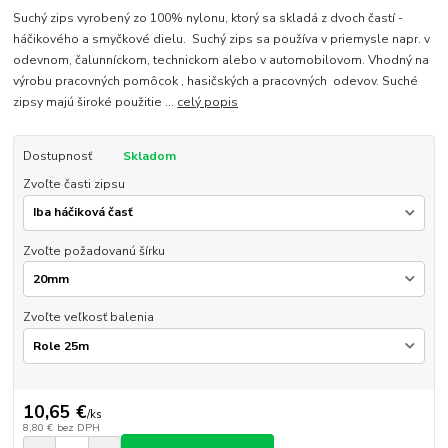
Suchý zips vyrobený zo 100% nylonu, ktorý sa skladá z dvoch častí -
háčikového a smyčkové dielu. Suchý zips sa používa v priemysle napr. v
odevnom, čalunníckom, technickom alebo v automobilovom. Vhodný na
výrobu pracovných pomôcok , hasičských a pracovných odevov. Suché
zipsy majú široké použitie ...
celý popis
Dostupnosť
Skladom
Zvoľte časti zipsu
Zvoľte požadovanú šírku
Zvoľte veľkosť balenia
10,65 €
/
ks
8,80 €
bez DPH