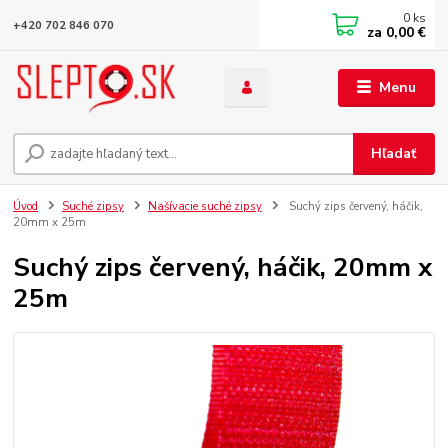
0
ks
+420 702 846 070
za
0,00 €
Menu
Hľadať
Úvod
Suché zipsy
Našívacie suché zipsy
Suchý zips červený, háčik,
20mm x 25m
Suchý zips červený, háčik, 20mm x
25m