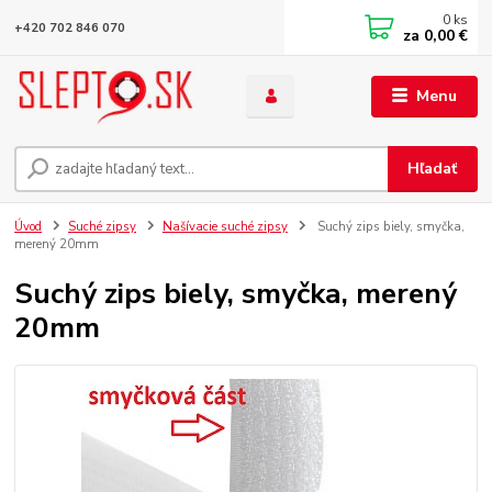
0
ks
+420 702 846 070
za
0,00 €
Menu
Hľadať
Úvod
Suché zipsy
Našívacie suché zipsy
Suchý zips biely, smyčka,
merený 20mm
Suchý zips biely, smyčka, merený
20mm