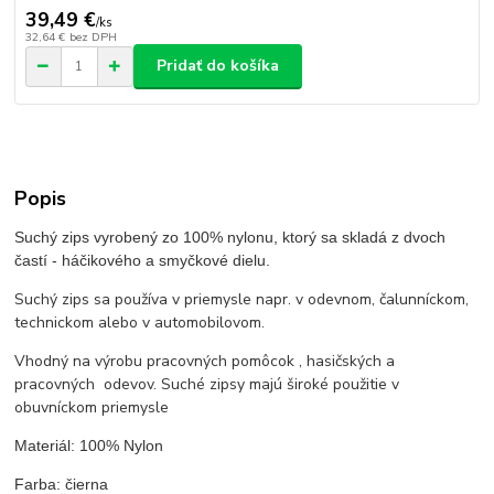
39,49 €
/
ks
32,64 €
bez DPH
Pridať do košíka
Popis
Suchý zips vyrobený zo 100% nylonu, ktorý sa skladá z dvoch
častí - háčikového a smyčkové dielu.
Suchý zips sa používa v priemysle napr. v odevnom, čalunníckom,
technickom alebo v automobilovom.
Vhodný na výrobu pracovných pomôcok , hasičských a
pracovných odevov. Suché zipsy majú široké použitie v
obuvníckom priemysle
Materiál: 100% Nylon
Farba: čierna