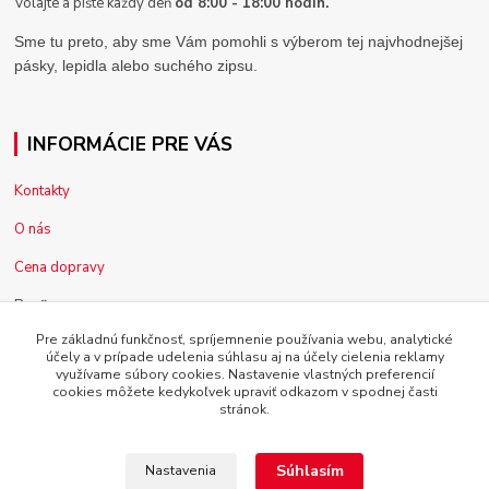
Volajte a píšte každý deň
od 8:00 - 18:00 hodín.
Sme tu preto, aby sme Vám pomohli s výberom tej najvhodnejšej
pásky, lepidla alebo suchého zipsu.
INFORMÁCIE PRE VÁS
Kontakty
O nás
Cena dopravy
Pre firmy
Pre základnú funkčnosť, spríjemnenie používania webu, analytické
Reklamácia tovaru
účely a v prípade udelenia súhlasu aj na účely cielenia reklamy
využívame súbory cookies. Nastavenie vlastných preferencií
Obchodné podmienky
cookies môžete kedykoľvek upraviť odkazom v spodnej časti
stránok.
Súhlasím
Nastavenia