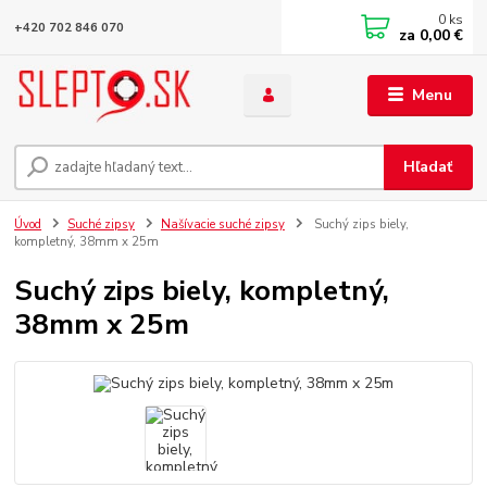
0
ks
+420 702 846 070
za
0,00 €
Menu
Hľadať
Úvod
Suché zipsy
Našívacie suché zipsy
Suchý zips biely,
kompletný, 38mm x 25m
Suchý zips biely, kompletný,
38mm x 25m