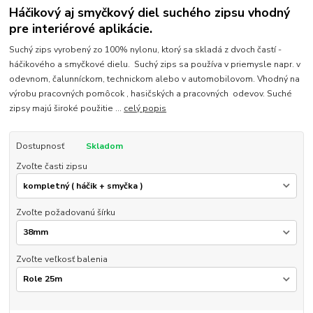
Háčikový aj smyčkový diel suchého zipsu vhodný
pre interiérové aplikácie.
Suchý zips vyrobený zo 100% nylonu, ktorý sa skladá z dvoch častí -
háčikového a smyčkové dielu. Suchý zips sa používa v priemysle napr. v
odevnom, čalunníckom, technickom alebo v automobilovom. Vhodný na
výrobu pracovných pomôcok , hasičských a pracovných odevov. Suché
zipsy majú široké použitie ...
celý popis
Dostupnosť
Skladom
Zvoľte časti zipsu
Zvoľte požadovanú šírku
Zvoľte veľkosť balenia