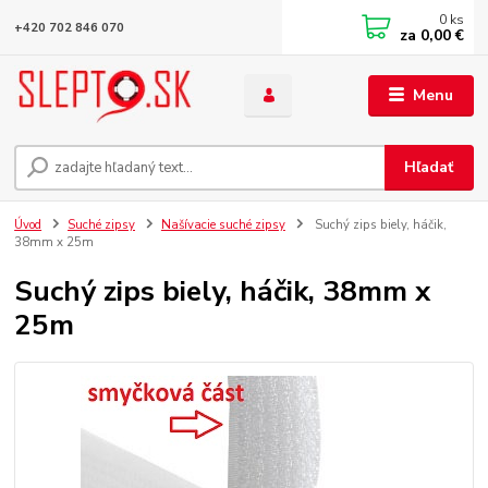
0
ks
+420 702 846 070
za
0,00 €
Menu
Hľadať
Úvod
Suché zipsy
Našívacie suché zipsy
Suchý zips biely, háčik,
38mm x 25m
Suchý zips biely, háčik, 38mm x
25m