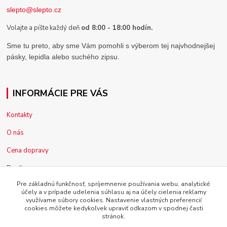
slepto@slepto.cz
Volajte a píšte každý deň
od 8:00 - 18:00 hodín.
Sme tu preto, aby sme Vám pomohli s výberom tej najvhodnejšej
pásky, lepidla alebo suchého zipsu.
INFORMÁCIE PRE VÁS
Kontakty
O nás
Cena dopravy
Pre firmy
Pre základnú funkčnosť, spríjemnenie používania webu, analytické
Reklamácia tovaru
účely a v prípade udelenia súhlasu aj na účely cielenia reklamy
využívame súbory cookies. Nastavenie vlastných preferencií
Obchodné podmienky
cookies môžete kedykoľvek upraviť odkazom v spodnej časti
stránok.