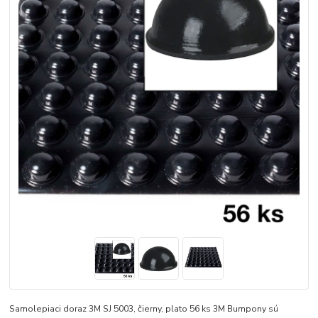
Samolepiaci doraz 3M SJ 5003, čierny, plato 56 ks 3M Bumpony sú