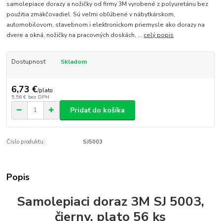
samolepiace dorazy a nožičky od firmy 3M vyrobené z polyuretánu bez
použitia zmäkčovadiel. Sú veľmi obľúbené v nábytkárskom,
automobilovom, stavebnom i elektronickom priemysle ako dorazy na
dvere a okná, nožičky na pracovných doskách, ...
celý popis
Dostupnosť
Skladom
6,73 €
/
plato
5,56 €
bez DPH
Pridať do košíka
Číslo produktu:
SJ5003
Popis
Samolepiaci doraz 3M SJ 5003,
čierny, plato 56 ks