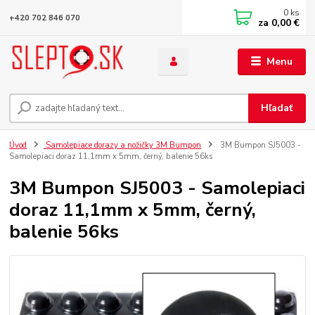
0
ks
+420 702 846 070
za
0,00 €
Menu
Hľadať
Úvod
Samolepiace dorazy a nožičky 3M Bumpon
3M Bumpon SJ5003 -
Samolepiaci doraz 11,1mm x 5mm, černý, balenie 56ks
3M Bumpon SJ5003 - Samolepiaci
doraz 11,1mm x 5mm, černý,
balenie 56ks