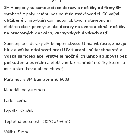
3M Bumpony sú
samolepiace dorazy a nožičky od firmy 3M
vyrobené z polyuretánu bez použitia zmäkčovadiel. Sú
veľmi
obľúbené
v nábytkárskom, automobilovom, stavebnom i
elektronickom priemysle ako
dorazy na dvere a okná, nožičky
na pracovných doskách, kuchynských doskách atď.
Samolepiace dorazy 3M bumpon
skvele tlmia vibrácie, znižujú
hluk a vďaka odolnosti proti UV žiareniu sú farebne stále.
Vďaka samolepiacej vrstve je možné ich ľahko aplikovať bez
poškodenia povrch
u a efektívne tak nahradiť nožičky, ktoré sa
musia skrutkovať alebo nitovať.
Parametry 3M Bumponu SJ 5003:
Materiál: polyurethan
Farba: černá
Lepidlo: Kaučuk
Teplotná odolnosť: -30°C až +65°C
Výška: 5 mm