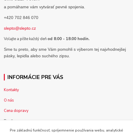
a pomáhame vám vytvárať pevné spojenia.
+420 702 846 070
slepto@slepto.cz
Volajte a píšte každý deň
od 8:00 - 18:00 hodín.
Sme tu preto, aby sme Vám pomohli s výberom tej najvhodnejšej
pásky, lepidla alebo suchého zipsu.
INFORMÁCIE PRE VÁS
Kontakty
O nás
Cena dopravy
Pre firmy
Pre základnú funkčnosť, spríjemnenie používania webu, analytické
Reklamácia tovaru