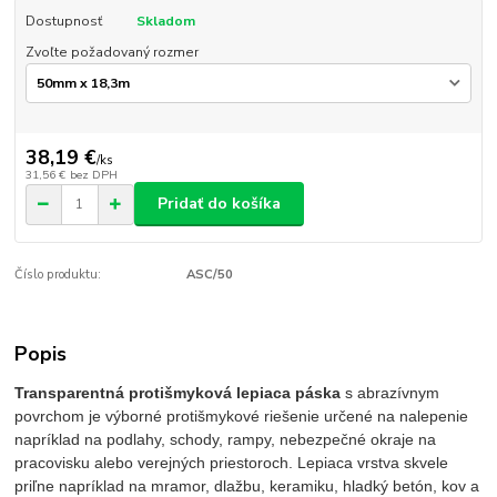
Dostupnosť
Skladom
Zvoľte požadovaný rozmer
38,19 €
/
ks
31,56 €
bez DPH
Pridať do košíka
Číslo produktu:
ASC/50
Popis
Transparentná protišmyková lepiaca páska
s abrazívnym
povrchom je výborné protišmykové riešenie určené na nalepenie
napríklad na podlahy, schody, rampy, nebezpečné okraje na
pracovisku alebo verejných priestoroch. Lepiaca vrstva skvele
priľne napríklad na mramor, dlažbu, keramiku, hladký betón, kov a