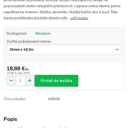
pošmyknutiu na podlahy, schody, rampy, nebezpečné okraje na
pracoviskách alebo verejných priestoroch. Lepiaca vrstva skvele priľne
napríklad na mramor, dlažbu, keramiku, hladký betón, kov a pod. Táto
čierna protišmyková páska skvele odo...
celý popis
Dostupnosť
Skladom
Zvoľte požadovaný rozmer
18,88 €
/
ks
15,60 €
bez DPH
Pridať do košíka
Číslo produktu:
ASB/25
Popis