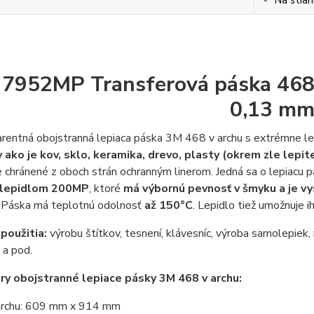
7952MP Transferová páska 468 
0,13 m
parentná obojstranná lepiaca páska 3M 468 v archu s extrémne 
 ako je kov, sklo, keramika, drevo, plasty (okrem zle lepi
e chránené z oboch strán ochranným linerom. Jedná sa o lepiacu p
lepidlom 200MP
, ktoré
má výbornú pevnosť v šmyku a je vy
Páska má teplotnú odolnosť
až 150°C
. Lepidlo tiež umožnuje i
 použitia:
výrobu štítkov, tesnení, klávesníc, výroba samolepiek,
 a pod.
y obojstranné lepiace pásky 3M 468 v archu:
rchu: 609 mm x 914 mm