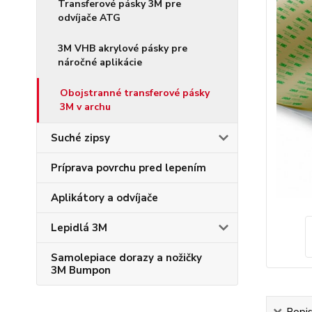
Transferové pásky 3M pre
odvíjače ATG
3M VHB akrylové pásky pre
náročné aplikácie
Obojstranné transferové pásky
3M v archu
Suché zipsy
Príprava povrchu pred lepením
Aplikátory a odvíjače
Lepidlá 3M
Samolepiace dorazy a nožičky
3M Bumpon
Popi