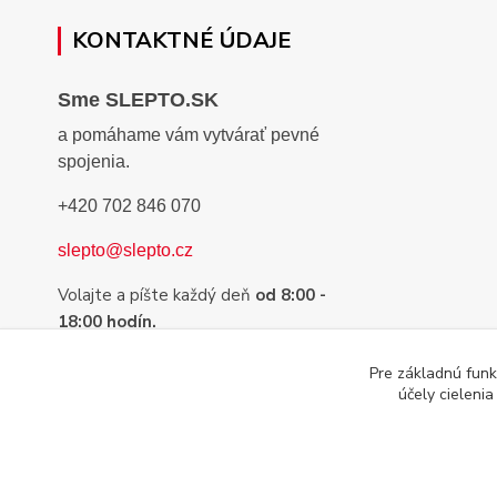
KONTAKTNÉ ÚDAJE
Sme SLEPTO.SK
a pomáhame vám vytvárať pevné
spojenia.
+420 702 846 070
slepto@slepto.cz
Volajte a píšte každý deň
od 8:00 -
18:00 hodín.
Sme tu preto, aby sme Vám pomohli s
Pre základnú funk
výberom tej najvhodnejšej pásky,
účely cieleni
lepidla alebo suchého zipsu.