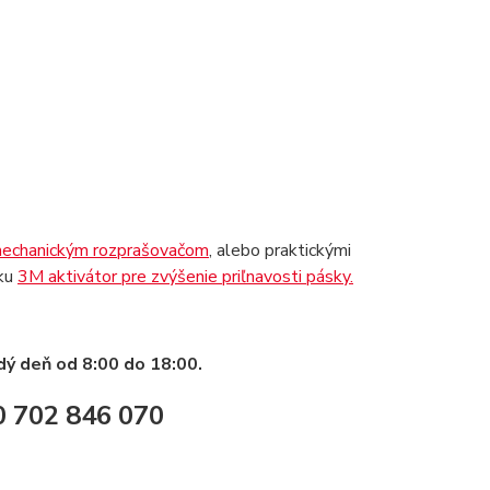
mechanickým rozprašovačom
, alebo praktickými
sku
3M aktivátor pre zvýšenie priľnavosti pásky.
ý deň od 8:00 do 18:00.
0 702 846 070