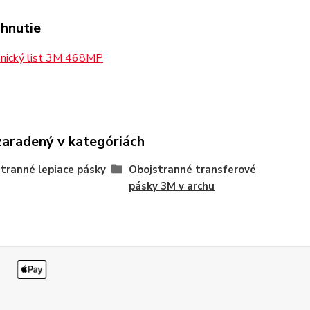
ahnutie
nický list 3M 468MP
zaradený v kategóriách
tranné lepiace pásky
Obojstranné transferové
pásky 3M v archu