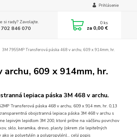
Prihlásenie
e si rady? Zavolajte.
0
ks
za
0,00 €
 702 846 070
3M 7955MP Transferová páska 468 v archu, 609 x 914mm, hr.
 archu, 609 x 914mm, hr.
stranná lepiaca páska 3M 468 v archu.
2MP Transferová páska 468 v archu, 609 x 914 mm, hr. 0,13
transparentná obojstranná lepiaca páska 3M 468 v archu s
ne lepivým lepidlom 3M 200, ktoré priľne na väčšinu povrchov
kov, sklo, keramika, drevo, plasty (okrem zle lepiteľných
 ako je polyetylén a polypropylén)...
celý popis