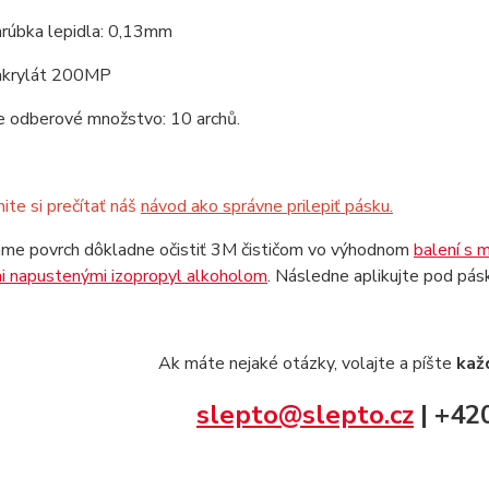
hrúbka lepidla: 0,13mm
 akrylát 200MP
e odberové množstvo: 10 archů.
te si prečítať náš
návod ako správne prilepiť pásku.
me povrch dôkladne očistiť 3M čističom vo výhodnom
balení s 
i napustenými izopropyl alkoholom
. Následne aplikujte pod pá
Ak máte nejaké otázky, volajte a píšte
každ
slepto@slepto.cz
| +42