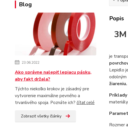
Blog
Popis
3M 
je trans
povrchov
23.06.2022
Lepidlo j
Ako správne nalepiť lepiacu pásku,
odolným
aby fakt držala?
žiareniu.
Týchto niekoľko krokov je zásadný pre
Príklady
vytvorenie maximálne pevného a
materiály
trvanlivého spoja. Poznáte ich?
čítať celé
Parametr
Zobraziť všetky články
Rozmer a