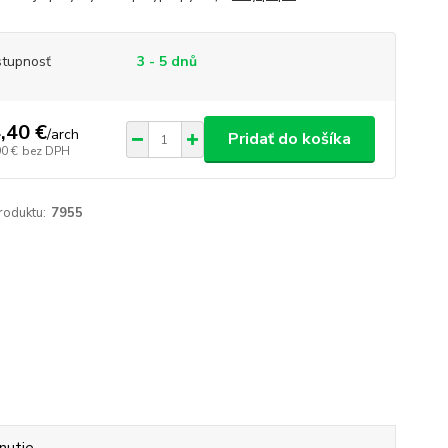
tupnosť
3 - 5 dnů
,40 €
/
arch
Pridať do košíka
90 €
bez DPH
roduktu:
7955
nutie