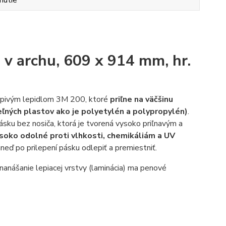
v archu, 609 x 914 mm, hr.
m
lepivým lepidlom 3M 200, ktoré
priľne na väčšinu
teľných plastov ako je polyetylén a polypropylén)
.
ásku bez nosiča, ktorá je tvorená vysoko priľnavým a
soko odolné proti vlhkosti, chemikáliám a UV
hneď po prilepení pásku odlepiť a premiestniť.
 nanášanie lepiacej vrstvy (laminácia) ma penové