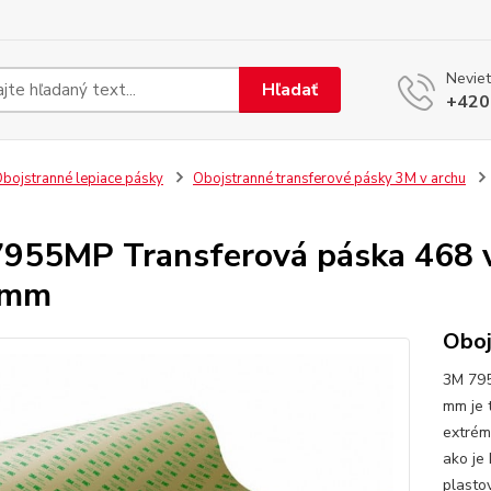
Neviet
Hľadať
+420
bojstranné lepiace pásky
Obojstranné transferové pásky 3M v archu
955MP Transferová páska 468 v
3mm
Oboj
3M 795
mm je 
extrém
ako je 
plastov