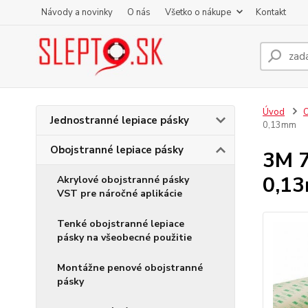
Návody a novinky
O nás
Všetko o nákupe
Kontakt
Úvod
O
Jednostranné lepiace pásky
0,13mm
Obojstranné lepiace pásky
3M 7
0,1
Akrylové obojstranné pásky
VST pre náročné aplikácie
Tenké obojstranné lepiace
pásky na všeobecné použitie
Montážne penové obojstranné
pásky