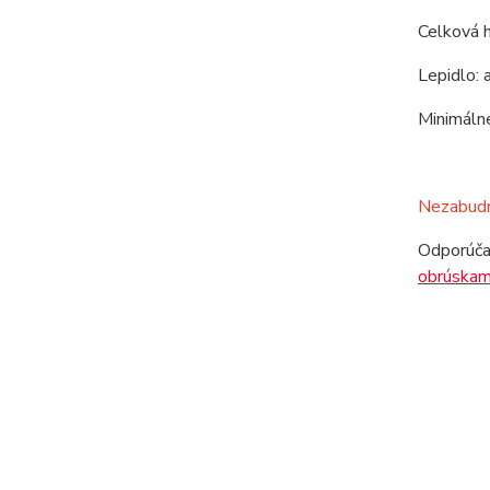
Celková 
Lepidlo:
Minimáln
Nezabudni
Odporúča
obrúskam