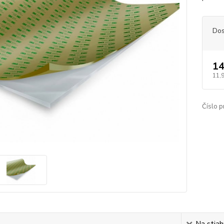
Dos
14
11,
Číslo p
s
Na stiah