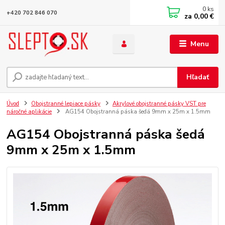
0
ks
+420 702 846 070
za
0,00 €
Menu
Hľadať
Úvod
Obojstranné lepiace pásky
Akrylové obojstranné pásky VST pre
náročné aplikácie
AG154 Obojstranná páska šedá 9mm x 25m x 1.5mm
AG154 Obojstranná páska šedá
9mm x 25m x 1.5mm