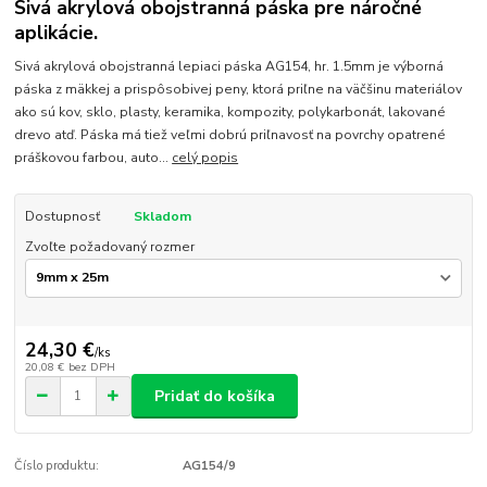
Sivá akrylová obojstranná páska pre náročné
aplikácie.
Sivá akrylová obojstranná lepiaci páska AG154, hr. 1.5mm je výborná
páska z mäkkej a prispôsobivej peny, ktorá priľne na väčšinu materiálov
ako sú kov, sklo, plasty, keramika, kompozity, polykarbonát, lakované
drevo atď. Páska má tiež veľmi dobrú priľnavosť na povrchy opatrené
práškovou farbou, auto...
celý popis
Dostupnosť
Skladom
Zvoľte požadovaný rozmer
24,30 €
/
ks
20,08 €
bez DPH
Pridať do košíka
Číslo produktu:
AG154/9