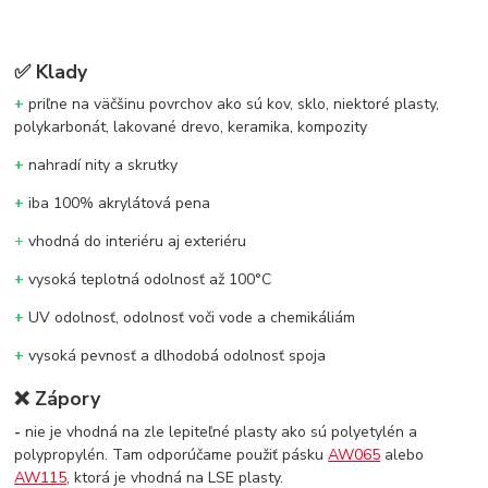
✅
Klady
+
priľne na väčšinu povrchov ako sú kov, sklo, niektoré plasty,
polykarbonát, lakované drevo, keramika, kompozity
+
nahradí nity a skrutky
+
iba 100% akrylátová pena
+
vhodná do interiéru aj exteriéru
+
vysoká teplotná odolnosť až 100°C
+
UV odolnosť, odolnosť voči vode a chemikáliám
+
vysoká pevnosť a dlhodobá odolnosť spoja
❌
Zápory
-
nie je vhodná na zle lepiteľné plasty ako sú polyetylén a
polypropylén. Tam odporúčame použiť pásku
AW065
alebo
AW115
, ktorá je vhodná na LSE plasty.