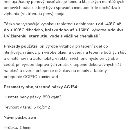
nemajú žiadny penový nosič ako je tomu u klasických montážnych
penových pások, ktorý býva spravidla miestom, kde dochádza k
zlyhaniu (roztrhnutiu peny) spoja.
Páska sa vyznačuje vysokou teplotnou odolnosťou
od -40°C až
do +100°C
dlhodobo,
krátkodobo až +160°C
, výborne
odoláva
UV žiareniu, starnutiu, vode a väčšine chemikálií.
Príklady použitia:
pri výrobe výťahov, pri lepení skiel do
hliníkových rámov, pri výrobe okien a dverí, na lepenie bočných líšt
a emblémov na automobily, v reklamných priemysle pri výrobe
ceduľ, pri výrobe dopravných značiek, lepenie dekoratívnych líšt
na okná a dvere, prilepenie držiakov na mobily a tablety,
prilepenie GOPRO kamier atď.
Parametry obojstranné pásky AG154
Hustota peny pásky: 850 kg/m3
Pevnost v tahu: 5 Kg/cm2
Návin pásky: 25m
Hrúbka
:
1.5mm