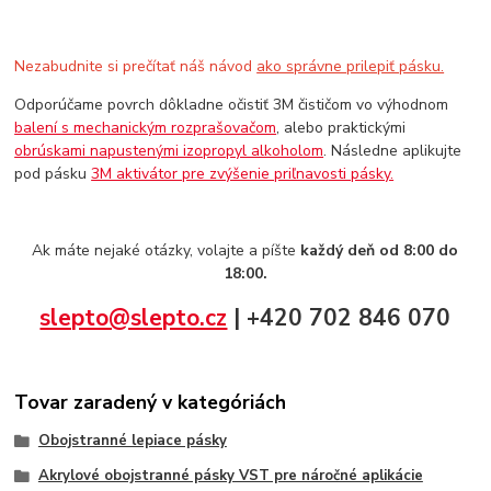
Nezabudnite si prečítať náš návod
ako správne prilepiť pásku.
Odporúčame povrch dôkladne očistiť 3M čističom vo výhodnom
balení s mechanickým rozprašovačom
, alebo praktickými
obrúskami napustenými izopropyl alkoholom
. Následne aplikujte
pod pásku
3M aktivátor pre zvýšenie priľnavosti pásky.
Ak máte nejaké otázky, volajte a píšte
každý deň od 8:00 do
18:00.
slepto@slepto.cz
| +420 702 846 070
Tovar zaradený v kategóriách
Obojstranné lepiace pásky
Akrylové obojstranné pásky VST pre náročné aplikácie