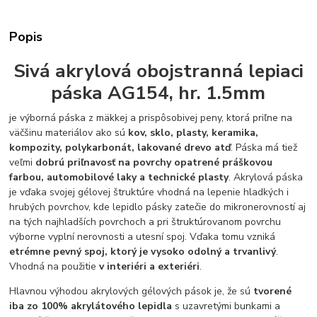
Popis
Sivá akrylová obojstranná lepiaci
páska AG154, hr. 1.5mm
je výborná páska z mäkkej a prispôsobivej peny, ktorá priľne na
väčšinu materiálov ako sú
kov, sklo, plasty, keramika,
kompozity, polykarbonát, lakované drevo atď
. Páska má tiež
veľmi
dobrú priľnavosť na povrchy opatrené práškovou
farbou, automobilové laky a technické plasty
. Akrylová páska
je vďaka svojej gélovej štruktúre vhodná na lepenie hladkých i
hrubých povrchov, kde lepidlo pásky zatečie do mikronerovností aj
na tých najhladších povrchoch a pri štruktúrovanom povrchu
výborne vyplní nerovnosti a utesní spoj. Vďaka tomu vzniká
etrémne pevný spoj, ktorý je vysoko odolný a trvanlivý
.
Vhodná na použitie
v interiéri a exteriéri
.
Hlavnou výhodou akrylových gélových pások je, že sú
tvorené
iba zo 100% akrylátového lepidla
s uzavretými bunkami a