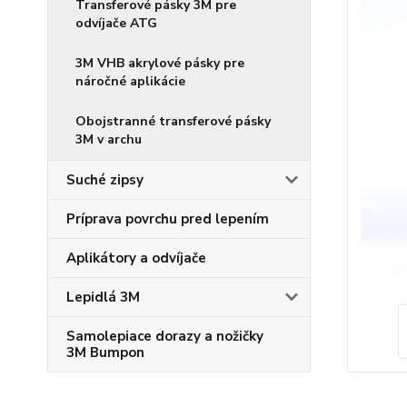
Transferové pásky 3M pre
odvíjače ATG
3M VHB akrylové pásky pre
náročné aplikácie
Obojstranné transferové pásky
3M v archu
Suché zipsy
Príprava povrchu pred lepením
Aplikátory a odvíjače
Lepidlá 3M
Samolepiace dorazy a nožičky
3M Bumpon