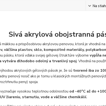
s
Na stiah
Sivá akrylová obojstranná p
á mäkkou a prispôsobivou akrylovou penovou, ktorá je vhodná na
v, väčšina plastov, sklo, kompozitné materiály, polykarbo
nu pásku, ktorá vďaka svojej gélovej štruktúre výborne
vypĺňa ne
 a vytvára dlhodobo odolný a trvanlivý spoj
. Vhodná na použi
výhodou akrylových gélových pások je, že sú
tvorené iba zo 10
adny penový nosič ako je tomu u klasických montážnych penovýc
(roztrhnutiu peny) spoja.
 vyznačuje vysokou teplotnou odolnosťou
od -40°C až do +10
UV žiareniu, starnutiu, vode a väčšine chemikálií.