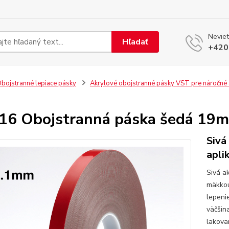
Neviet
Hľadať
+420
bojstranné lepiace pásky
Akrylové obojstranné pásky VST pre náročné 
6 Obojstranná páska šedá 19m
Sivá
aplik
Sivá a
mäkkou
lepeni
väčšin
lakova