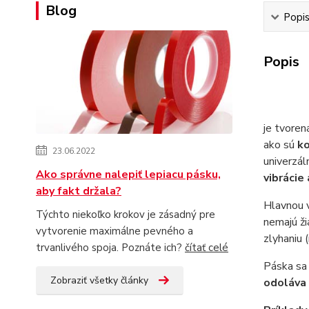
Blog
Popi
Popis
je tvoren
ako sú
ko
23.06.2022
univerzál
Ako správne nalepiť lepiacu pásku,
vibrácie
aby fakt držala?
Hlavnou 
Týchto niekoľko krokov je zásadný pre
nemajú ži
vytvorenie maximálne pevného a
zlyhaniu 
trvanlivého spoja. Poznáte ich?
čítať celé
Páska sa
Zobraziť všetky články
odoláva 