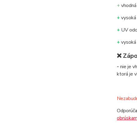
+
vhodná d
+
vysoká 
+
UV odol
+
vysoká 
❌
Zápo
-
nie je v
ktorá je 
Nezabudni
Odporúča
obrúskam