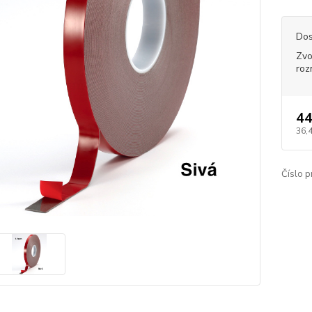
Dos
Zvo
roz
44
36,
Číslo p