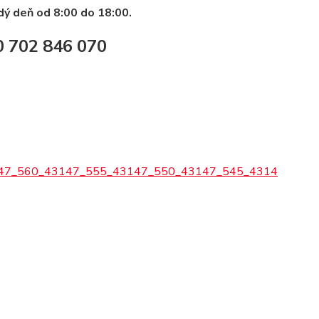
dý deň od 8:00 do 18:00.
0 702 846 070
47_560_43147_555_43147_550_43147_545_4314