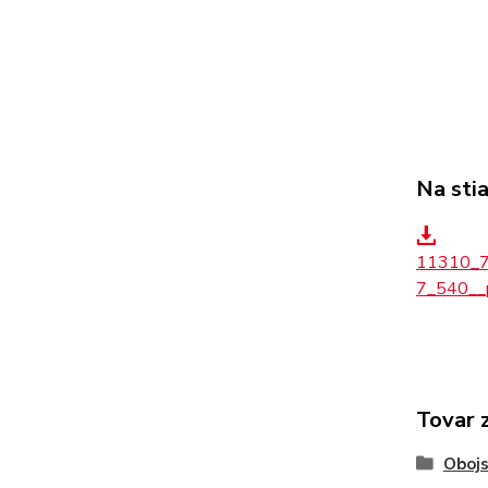
Na sti
11310_
7_540_
Tovar 
Obojs