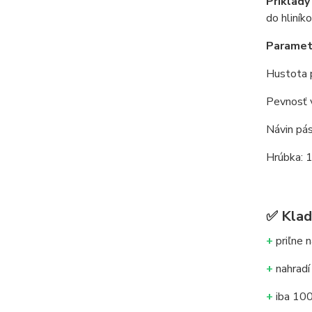
Príklady
do hliník
Paramet
Hustota 
Pevnosť 
Návin pá
Hrúbka: 
✅
Klad
+
priľne n
+
nahradí 
+
iba 100