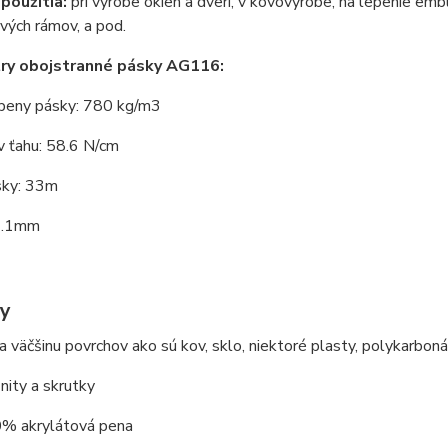
 použitia:
pri výrobe okien a dverí, v kovovýrobe, na lepenie emb
ových rámov, a pod.
ry obojstranné pásky AG116:
peny pásky: 780 kg/m3
v ťahu: 58.6 N/cm
sky: 33m
1.1mm
y
a väčšinu povrchov ako sú kov, sklo, niektoré plasty, polykarbon
nity a skrutky
% akrylátová pena