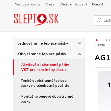
Návody a novinky
O nás
Všetko o nákupe
Kontakt
Úvod
O
Jednostranné lepiace pásky
1.1mm
Obojstranné lepiace pásky
AG11
Akrylové obojstranné pásky
VST pre náročné aplikácie
Tenké obojstranné lepiace
pásky na všeobecné použitie
Montážne penové obojstranné
pásky