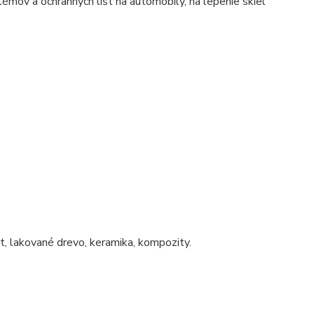
lémov a ochranných líšt na automobily, na lepenie skiel
át, lakované drevo, keramika, kompozity.