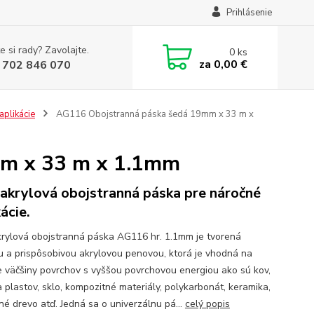
Prihlásenie
e si rady? Zavolajte.
0
ks
za
0,00 €
 702 846 070
aplikácie
AG116 Obojstranná páska šedá 19mm x 33 m x
m x 33 m x 1.1mm
 akrylová obojstranná páska pre náročné
ácie.
krylová obojstranná páska AG116 hr. 1.1mm je tvorená
 a prispôsobivou akrylovou penovou, ktorá je vhodná na
e väčšiny povrchov s vyššou povrchovou energiou ako sú kov,
a plastov, sklo, kompozitné materiály, polykarbonát, keramika,
né drevo atď. Jedná sa o univerzálnu pá...
celý popis