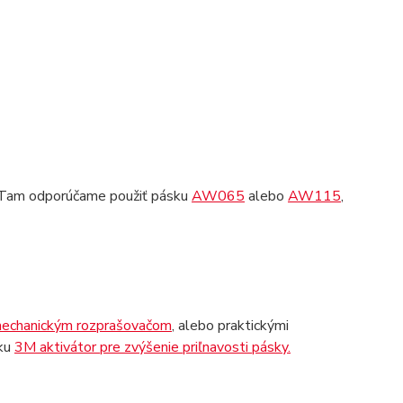
n. Tam odporúčame použiť pásku
AW065
alebo
AW115
,
mechanickým rozprašovačom
, alebo praktickými
sku
3M aktivátor pre zvýšenie priľnavosti pásky.