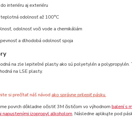
o interiéru aj exteriéru
teplotná odolnosť až 100°C
nosť, odolnosť voči vode a chemikáliám
pevnosť a dlhodobá odolnosť spoja
ry
hodná na zle lepiteľné plasty ako sú polyetylén a polypropylé
vhodná na LSE plasty.
te si prečítať náš návod
ako správne prilepiť pásku.
me povrch dôkladne očistiť 3M čističom vo výhodnom
balení s 
i napustenými izopropyl alkoholom
. Následne aplikujte pod pá