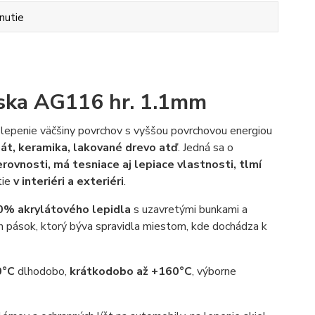
nutie
áska AG116 hr. 1.1mm
 lepenie väčšiny povrchov s vyššou povrchovou energiou
nát, keramika, lakované drevo atď
. Jedná sa o
rovnosti, má tesniace aj lepiace vlastnosti, tlmí
tie
v interiéri a exteriéri
.
0% akrylátového lepidla
s uzavretými bunkami a
h pások, ktorý býva spravidla miestom, kde dochádza k
0°C
dlhodobo,
krátkodobo až +160°C
, výborne