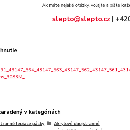
Ak máte nejaké otázky, volajte a píšte
kaž
slepto@slepto.cz
| +42
ahnutie
791_43147_564_43147_563_43147_562_43147_561_431
_ps_3083M_
zaradený v kategóriách
tranné lepiace pásky
Akrylové obojstranné