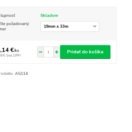
tupnosť
Skladom
ľte požadovaný
mer
,14 €
/
ks
Pridať do košíka
48 €
bez DPH
roduktu:
AG116