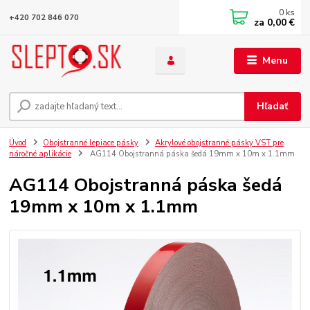
0
ks
+420 702 846 070
za
0,00 €
Menu
Hľadať
Úvod
Obojstranné lepiace pásky
Akrylové obojstranné pásky VST pre
náročné aplikácie
AG114 Obojstranná páska šedá 19mm x 10m x 1.1mm
AG114 Obojstranná páska šedá
19mm x 10m x 1.1mm