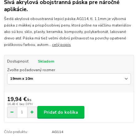
Sivá akrylová obojstranná páska pre náročné
aplikácie.
Šedá akrylová oboustranná lepicí páska AG114, tl. 1.1mm je výborná
páska z mäkkej a prispôsobivej peny, ktorá priľne na väčšinu materiálov
ako sú kov, sklo, plasty, keramika, kompozity, polykarbonát, lakované
drevo atď. Páska má tiež veľmi dobrú priľnavosť na povrchy opatrené
práškovou farbou, autom...
celý popis
Dostupnosť
Skladom
Zvoľte požadovaný rozmer
19,94 €
/
ks
16,48 €
bez DPH
Pridať do košíka
Číslo produktu:
AG114