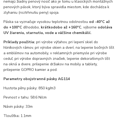
nemajú žiadny penový nosič ako je tomu u klasických montážnych
penových pások, ktorý býva spravidla miestom, kde dochádza k
zlyhaniu (roztrhnutiu peny) spoja.
Páska sa vyznačuje vysokou teplotnou odolnosťou
od -40°C až
do +100°C
dlhodobo,
krátkodobo až +160°C
, výborne
odoláva
UV žiareniu, starnutiu, vode a väčšine chemikálií.
Príklady použitia:
pri výrobe výťahov, pri lepení skiel do
hliníkových rámov, pri výrobe okien a dverí, na lepenie bočných líšt
a emblémov na automobily, v reklamných priemysle pri výrobe
ceduľ, pri výrobe dopravných značiek, lepenie dekoratívnych líšt
na okná a dvere, prilepenie držiakov na mobily a tablety,
prilepenie GOPRO kamier a pod.
Parametry obojstranné pásky AG114
Hustota pěny pásky: 850 kg/m3
Pevnost v tahu: 58.6 N/cm
Návin pásky: 33m
Tloušťka
:
1.1mm