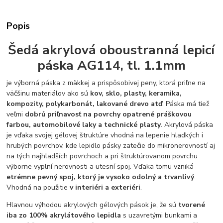
Popis
Šedá akrylová oboustranná lepicí
páska AG114, tl. 1.1mm
je výborná páska z mäkkej a prispôsobivej peny, ktorá priľne na
väčšinu materiálov ako sú
kov, sklo, plasty, keramika,
kompozity, polykarbonát, lakované drevo atď
. Páska má tiež
veľmi
dobrú priľnavosť na povrchy opatrené práškovou
farbou, automobilové laky a technické plasty
. Akrylová páska
je vďaka svojej gélovej štruktúre vhodná na lepenie hladkých i
hrubých povrchov, kde lepidlo pásky zatečie do mikronerovností aj
na tých najhladších povrchoch a pri štruktúrovanom povrchu
výborne vyplní nerovnosti a utesní spoj. Vďaka tomu vzniká
etrémne pevný spoj, ktorý je vysoko odolný a trvanlivý
.
Vhodná na použitie
v interiéri a exteriéri
.
Hlavnou výhodou akrylových gélových pások je, že sú
tvorené
iba zo 100% akrylátového lepidla
s uzavretými bunkami a