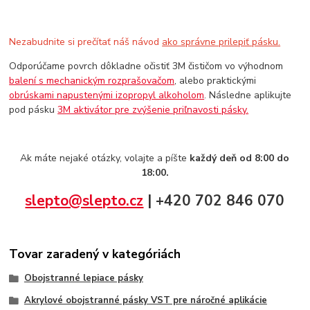
Nezabudnite si prečítať náš návod
ako správne prilepiť pásku.
Odporúčame povrch dôkladne očistiť 3M čističom vo výhodnom
balení s mechanickým rozprašovačom
, alebo praktickými
obrúskami napustenými izopropyl alkoholom
. Následne aplikujte
pod pásku
3M aktivátor pre zvýšenie priľnavosti pásky.
Ak máte nejaké otázky, volajte a píšte
každý deň od 8:00 do
18:00.
slepto@slepto.cz
| +420 702 846 070
Tovar zaradený v kategóriách
Obojstranné lepiace pásky
Akrylové obojstranné pásky VST pre náročné aplikácie