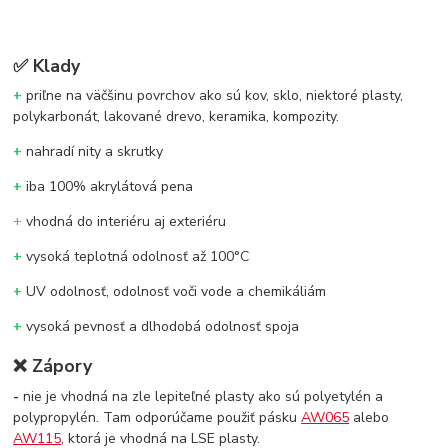
✅
Klady
+
priľne na väčšinu povrchov ako sú kov, sklo, niektoré plasty,
polykarbonát, lakované drevo, keramika, kompozity.
+
nahradí nity a skrutky
+
iba 100% akrylátová pena
+
vhodná do interiéru aj exteriéru
+
vysoká teplotná odolnosť až 100°C
+
UV odolnosť, odolnosť voči vode a chemikáliám
+
vysoká pevnosť a dlhodobá odolnosť spoja
❌
Zápory
-
nie je vhodná na zle lepiteľné plasty ako sú polyetylén a
polypropylén. Tam odporúčame použiť pásku
AW065
alebo
AW115
, ktorá je vhodná na LSE plasty.