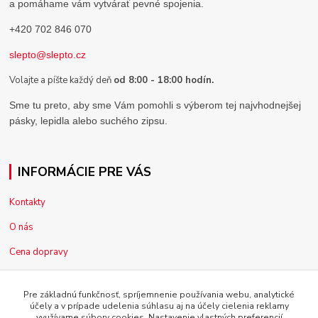
a pomáhame vám vytvárať pevné spojenia.
+420 702 846 070
slepto@slepto.cz
Volajte a píšte každý deň
od 8:00 - 18:00 hodín.
Sme tu preto, aby sme Vám pomohli s výberom tej najvhodnejšej
pásky, lepidla alebo suchého zipsu.
INFORMÁCIE PRE VÁS
Kontakty
O nás
Cena dopravy
Pre firmy
Pre základnú funkčnosť, spríjemnenie používania webu, analytické
Reklamácia tovaru
účely a v prípade udelenia súhlasu aj na účely cielenia reklamy
využívame súbory cookies. Nastavenie vlastných preferencií