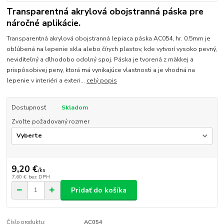
Transparentná akrylová obojstranná páska pre
náročné aplikácie.
Transparentná akrylová obojstranná lepiaca páska AC054, hr. 0.5mm je
obľúbená na lepenie skla alebo čírych plastov, kde vytvorí vysoko pevný,
neviditeľný a dlhodobo odolný spoj. Páska je tvorená z mäkkej a
prispôsobivej peny, ktorá má vynikajúce vlastnosti a je vhodná na
lepenie v interiéri a exteri...
celý popis
Dostupnosť
Skladom
Zvoľte požadovaný rozmer
9,20 €
/
ks
7,60 €
bez DPH
Pridať do košíka
Číslo produktu:
AC054