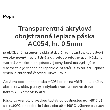
Popis
Transparentná akrylová
obojstranná lepiaca páska
AC054, hr. 0.5mm
je
obľúbená na lepenie skla alebo čírych plastov
, kde vytvorí
vysoko pevný, neviditeľný a dlhodobo odolný spoj
. Páska je
tvorená z mäkkej a prispôsobivej peny, ktorá má vynikajúce
vlastnosti a je vhodná na lepenie
v interiéri a exteriéri
. Lepiaca
vrstva je chránená červenou krycou fóliou.
Akrylová obojstranná páska AC054 priľne na väčšinu materiálov
ako je
kov, sklo, plasty, polykarbonát, lakované drevo,
keramiku, kompozity atď.
Páska sa vyznačuje vysokou teplotnou odolnosťou
od -40°C až
do +100°C
dlhodobo,
krátkodobo až +160°C
, výborne
odoláva