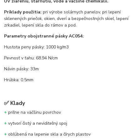
UV žiareniu, starnutiu, vode a väčšine chemikálií.
Príklady použitia:
pri výrobe solárnych panelov, pri lepení
sklenených priečok, okien, dverí a bezpečnostných skiel, lepení
zrkadiel, lepení skla do rámov a pod.
Parametry obojstranné pásky AC054:
Hustota peny pásky: 1000 kg/m3
Pevnosť v ťahu: 68.94 N/cm
Návin pásky: 33m
Hrúbka: 0.5mm
✅
Klady
+
priľne na väčšinu povrchov
+
vytvorí čistý a neviditeľný spoj
+
obľúbená na lepenie skla a čírych plastov