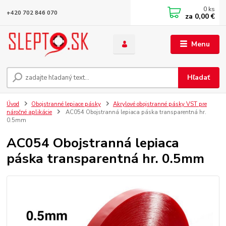
0
ks
+420 702 846 070
za
0,00 €
Menu
Hľadať
Úvod
Obojstranné lepiace pásky
Akrylové obojstranné pásky VST pre
náročné aplikácie
AC054 Obojstranná lepiaca páska transparentná hr.
0.5mm
AC054 Obojstranná lepiaca
páska transparentná hr. 0.5mm