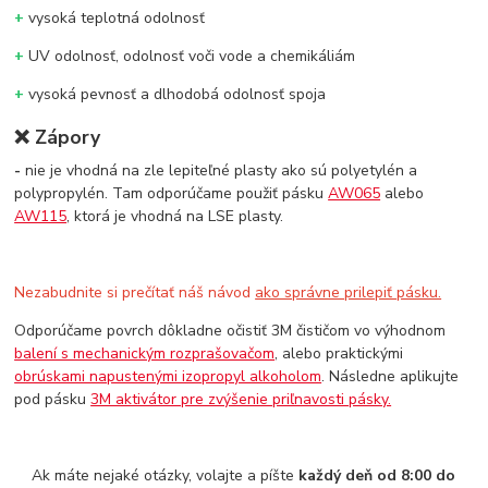
+
vysoká teplotná odolnosť
+
UV odolnosť, odolnosť voči vode a chemikáliám
+
vysoká pevnosť a dlhodobá odolnosť spoja
❌
Zápory
-
nie je vhodná na zle lepiteľné plasty ako sú polyetylén a
polypropylén. Tam odporúčame použiť pásku
AW065
alebo
AW115
, ktorá je vhodná na LSE plasty.
Nezabudnite si prečítať náš návod
ako správne prilepiť pásku.
Odporúčame povrch dôkladne očistiť 3M čističom vo výhodnom
balení s mechanickým rozprašovačom
, alebo praktickými
obrúskami napustenými izopropyl alkoholom
. Následne aplikujte
pod pásku
3M aktivátor pre zvýšenie priľnavosti pásky.
Ak máte nejaké otázky, volajte a píšte
každý deň od 8:00 do